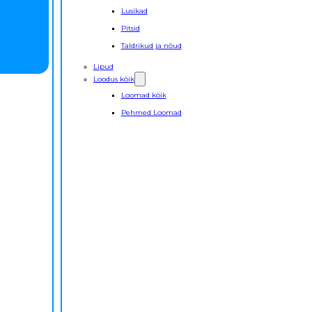
Lusikad
Pitsid
Taldrikud ja nõud
Lipud
Loodus kõik
Loomad kõik
Pehmed Loomad