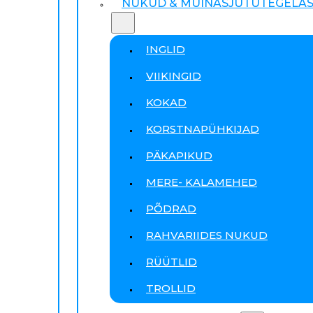
NUKUD & MUINASJUTUTEGELA
INGLID
VIIKINGID
KOKAD
KORSTNAPÜHKIJAD
PÄKAPIKUD
MERE- KALAMEHED
PÕDRAD
RAHVARIIDES NUKUD
RÜÜTLID
TROLLID