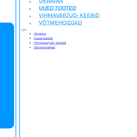
UKRAINA
UUED TOOTED
VIHMAVARJUD- KEEBID
VÕTMEHOIDJAD
Ukraina
Uued tooted
Vihmavarjud- keebid
Võtmehoidjad