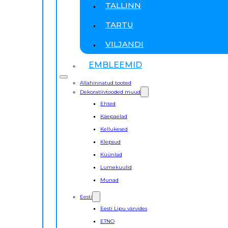
TALLINN
TARTU
VILJANDI
EMBLEEMID
Allahinnatud tooted
Dekoratiivtooded muud
Ehted
Käepaelad
Kellukesed
Klepsud
Küünlad
Lumekuulid
Munad
Eesti
Eesti Lipu värvides
ETNO