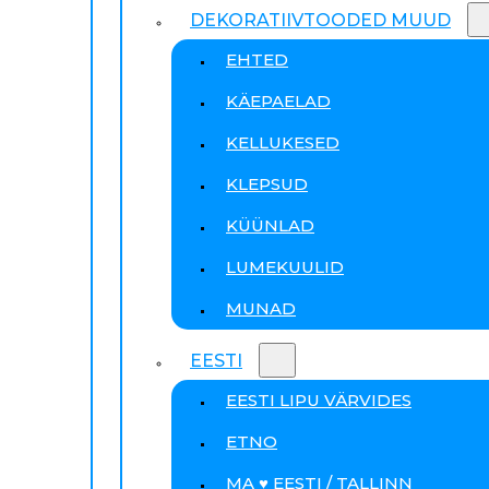
DEKORATIIVTOODED MUUD
EHTED
KÄEPAELAD
KELLUKESED
KLEPSUD
KÜÜNLAD
LUMEKUULID
MUNAD
EESTI
EESTI LIPU VÄRVIDES
ETNO
MA ♥ EESTI / TALLINN