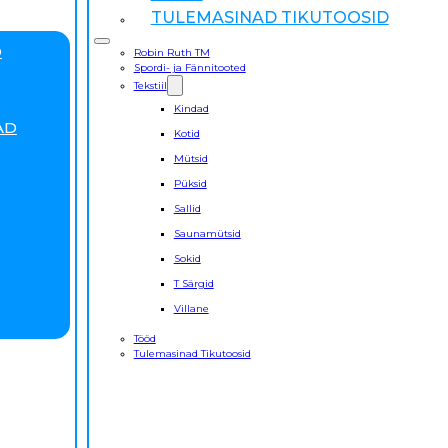
TULEMASINAD TIKUTOOSID
D
Robin Ruth TM
Spordi- ja Fännitooted
Tekstiil
Kindad
AD
Kotid
Mütsid
Püksid
Sallid
Saunamütsid
Sokid
T Särgid
Villane
Tööd
Tulemasinad Tikutoosid