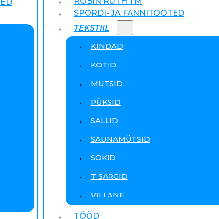
ROBIN RUTH TM
SED
SPORDI- JA FÄNNITOOTED
TEKSTIIL
KINDAD
KOTID
MÜTSID
PÜKSID
SALLID
SAUNAMÜTSID
SOKID
T SÄRGID
VILLANE
TÖÖD