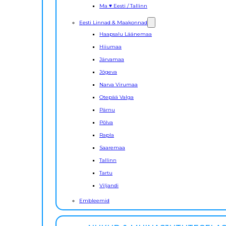
Ma ♥ Eesti / Tallinn
Eesti Linnad & Maakonnad
Haapsalu Läänemaa
Hiiumaa
Järvamaa
Jõgeva
Narva Virumaa
Otepää Valga
Pärnu
Põlva
Rapla
Saaremaa
Tallinn
Tartu
Viljandi
Embleemid