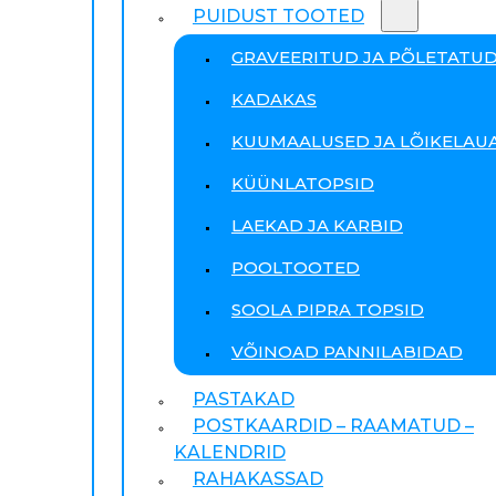
PUIDUST TOOTED
GRAVEERITUD JA PÕLETATU
KADAKAS
KUUMAALUSED JA LÕIKELAU
KÜÜNLATOPSID
LAEKAD JA KARBID
POOLTOOTED
SOOLA PIPRA TOPSID
VÕINOAD PANNILABIDAD
PASTAKAD
POSTKAARDID – RAAMATUD –
KALENDRID
RAHAKASSAD