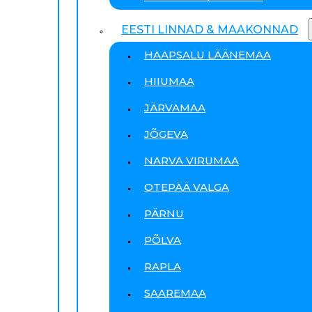
EESTI LINNAD & MAAKONNAD
HAAPSALU LÄÄNEMAA
HIIUMAA
JÄRVAMAA
JÕGEVA
NARVA VIRUMAA
OTEPÄÄ VALGA
PÄRNU
PÕLVA
RAPLA
SAAREMAA