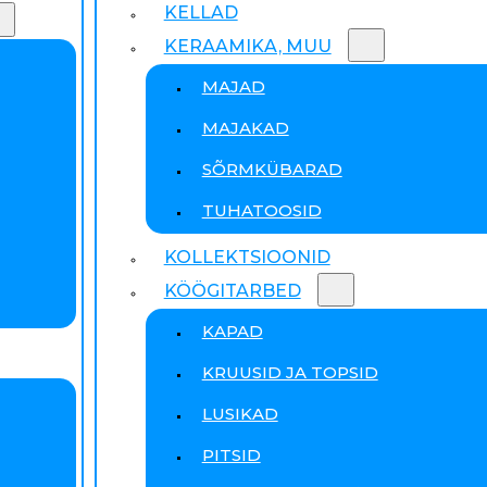
KELLAD
KERAAMIKA, MUU
MAJAD
MAJAKAD
SÕRMKÜBARAD
TUHATOOSID
KOLLEKTSIOONID
KÖÖGITARBED
KAPAD
KRUUSID JA TOPSID
LUSIKAD
PITSID