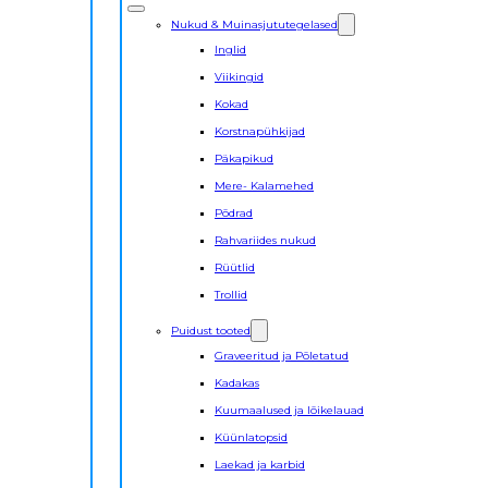
Nukud & Muinasjututegelased
Inglid
Viikingid
Kokad
Korstnapühkijad
Päkapikud
Mere- Kalamehed
Põdrad
Rahvariides nukud
Rüütlid
Trollid
Puidust tooted
Graveeritud ja Põletatud
Kadakas
Kuumaalused ja lõikelauad
Küünlatopsid
Laekad ja karbid