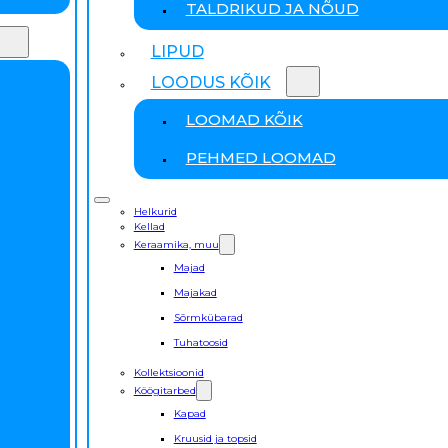
TALDRIKUD JA NÕUD
LIPUD
LOODUS KÕIK
LOOMAD KÕIK
PEHMED LOOMAD
Helkurid
Kellad
Keraamika, muu
Majad
Majakad
Sõrmkübarad
Tuhatoosid
Kollektsioonid
Köögitarbed
Kapad
Kruusid ja topsid