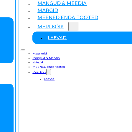
MÄNGUD & MEEDIA
MÄRGID
MEENED ENDA TOOTED
MERI KÕIK
LAEVAD
Magnetid
Mängud & Meedia
Märgid
MEENED enda tooted
Meri kõik
Laevad