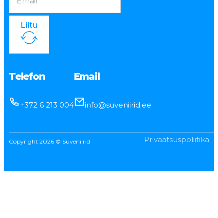
Liitu
Telefon
Email
+372 6 213 004
info@suveniirid.ee
Privaatsuspoliitika
Copyright 2026 © Suveniirid