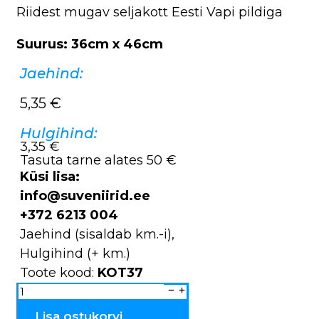
Riidest mugav seljakott Eesti Vapi pildiga
Suurus: 36cm x 46cm
Jaehind:
5,35
€
Hulgihind:
3,35 €
Tasuta tarne alates 50 €
Küsi lisa:
info@suveniirid.ee
+372 6213 004
Jaehind (sisaldab km.-i),
Hulgihind (+ km.)
Toote kood:
KOT37
Seljakott
"Vapp"
KOT37
kogus
Lisa ostukorvi