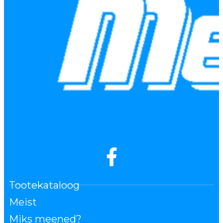
Tootekataloog
Meist
Miks meened?