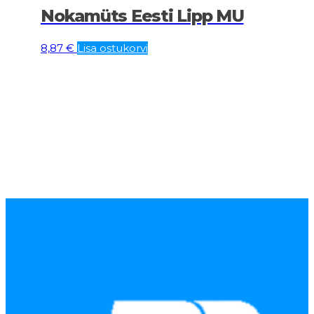
Nokamüts Eesti Lipp MU
8,87
€
Lisa ostukorvi