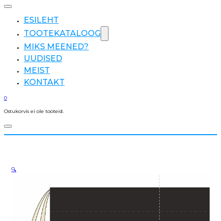
ESILEHT
TOOTEKATALOOG
MIKS MEENED?
UUDISED
MEIST
KONTAKT
0
Ostukorvis ei ole tooteid.
🔍