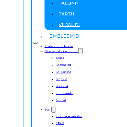
TALLINN
TARTU
VILJANDI
EMBLEEMID
Allahinnatud tooted
Dekoratiivtooded muud
Ehted
Käepaelad
Kellukesed
Klepsud
Küünlad
Lumekuulid
Munad
Eesti
Eesti Lipu värvides
ETNO