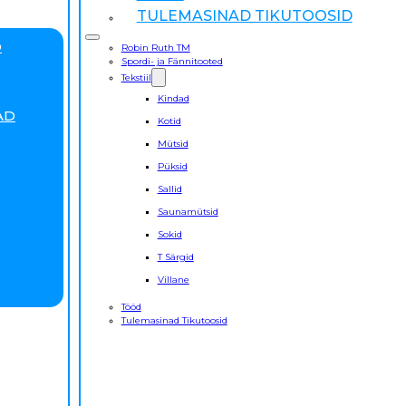
TULEMASINAD TIKUTOOSID
D
Robin Ruth TM
Spordi- ja Fännitooted
Tekstiil
Kindad
AD
Kotid
Mütsid
Püksid
Sallid
Saunamütsid
Sokid
T Särgid
Villane
Tööd
Tulemasinad Tikutoosid