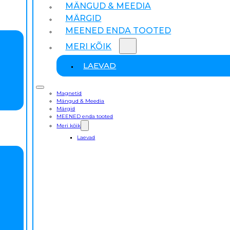
MÄNGUD & MEEDIA
MÄRGID
MEENED ENDA TOOTED
MERI KÕIK
LAEVAD
Magnetid
Mängud & Meedia
Märgid
MEENED enda tooted
Meri kõik
Laevad