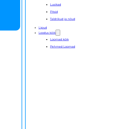
Lusikad
Pitsid
Taldrikud ja nõud
Lipud
Loodus kõik
Loomad kõik
Pehmed Loomad