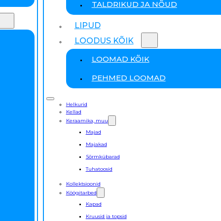
TALDRIKUD JA NÕUD
LIPUD
LOODUS KÕIK
LOOMAD KÕIK
PEHMED LOOMAD
Helkurid
Kellad
Keraamika, muu
Majad
Majakad
Sõrmkübarad
Tuhatoosid
Kollektsioonid
Köögitarbed
Kapad
Kruusid ja topsid