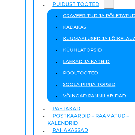
PUIDUST TOOTED
GRAVEERITUD JA PÕLETATU
KADAKAS
KUUMAALUSED JA LÕIKELAU
KÜÜNLATOPSID
LAEKAD JA KARBID
POOLTOOTED
SOOLA PIPRA TOPSID
VÕINOAD PANNILABIDAD
PASTAKAD
POSTKAARDID – RAAMATUD –
KALENDRID
RAHAKASSAD