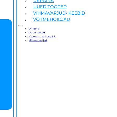
UKRAINA
UUED TOOTED
VIHMAVARJUD- KEEBID
VÕTMEHOIDJAD
Ukraina
Uued tooted
Vihmavarjud- keebid
Võtmehoidjad