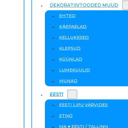
DEKORATIIVTOODED MUUD
EHTED
KÄEPAELAD
KELLUKESED
KLEPSUD
KÜÜNLAD
LUMEKUULID
MUNAD
EESTI
EESTI LIPU VÄRVIDES
ETNO
MA ♥ EESTI / TALLINN