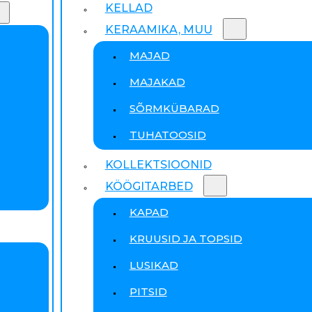
KELLAD
KERAAMIKA, MUU
MAJAD
MAJAKAD
SÕRMKÜBARAD
TUHATOOSID
KOLLEKTSIOONID
KÖÖGITARBED
KAPAD
KRUUSID JA TOPSID
LUSIKAD
PITSID