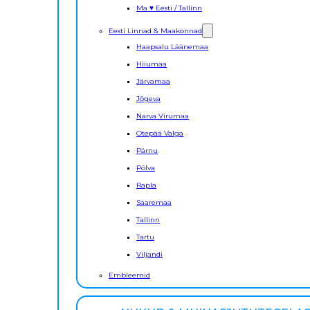
Ma ♥ Eesti / Tallinn
Eesti Linnad & Maakonnad
Haapsalu Läänemaa
Hiiumaa
Järvamaa
Jõgeva
Narva Virumaa
Otepää Valga
Pärnu
Põlva
Rapla
Saaremaa
Tallinn
Tartu
Viljandi
Embleemid