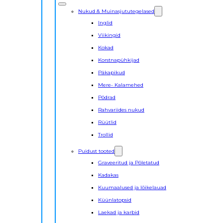
Nukud & Muinasjututegelased
Inglid
Viikingid
Kokad
Korstnapühkijad
Päkapikud
Mere- Kalamehed
Põdrad
Rahvariides nukud
Rüütlid
Trollid
Puidust tooted
Graveeritud ja Põletatud
Kadakas
Kuumaalused ja lõikelauad
Küünlatopsid
Laekad ja karbid