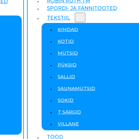
ROBIN RUTH TM
SED
SPORDI- JA FÄNNITOOTED
TEKSTIIL
KINDAD
KOTID
MÜTSID
PÜKSID
SALLID
SAUNAMÜTSID
SOKID
T SÄRGID
VILLANE
TÖÖD