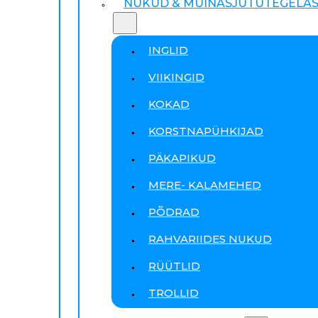
NUKUD & MUINASJUTUTEGELA
INGLID
VIIKINGID
KOKAD
KORSTNAPÜHKIJAD
PÄKAPIKUD
MERE- KALAMEHED
PÕDRAD
RAHVARIIDES NUKUD
RÜÜTLID
TROLLID