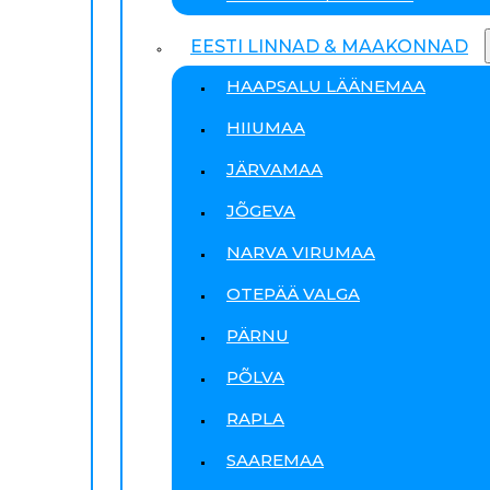
EESTI LINNAD & MAAKONNAD
HAAPSALU LÄÄNEMAA
HIIUMAA
JÄRVAMAA
JÕGEVA
NARVA VIRUMAA
OTEPÄÄ VALGA
PÄRNU
PÕLVA
RAPLA
SAAREMAA