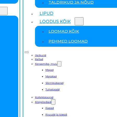
TALDRIKUD JA NÕUD
LIPUD
LOODUS KÕIK
LOOMAD KÕIK
PEHMED LOOMAD
Helkurid
Kellad
Keraamika, muu
Majad
Majakad
Sõrmkübarad
Tuhatoosid
Kollektsioonid
Köögitarbed
Kapad
Kruusid ja topsid