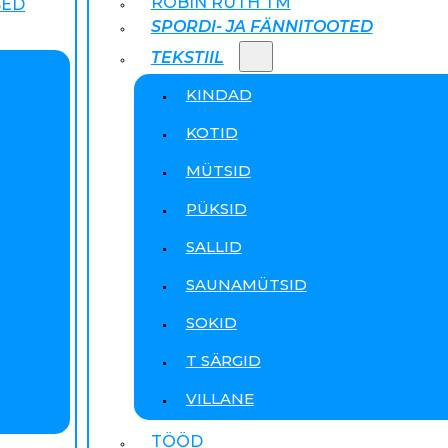
ROBIN RUTH TM
SED
SPORDI- JA FÄNNITOOTED
TEKSTIIL
KINDAD
KOTID
MÜTSID
PÜKSID
SALLID
SAUNAMÜTSID
SOKID
T SÄRGID
VILLANE
TÖÖD