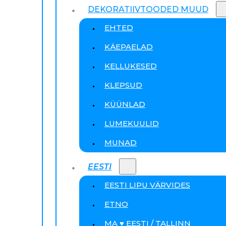
DEKORATIIVTOODED MUUD
EHTED
KÄEPAELAD
KELLUKESED
KLEPSUD
KÜÜNLAD
LUMEKUULID
MUNAD
EESTI
EESTI LIPU VÄRVIDES
ETNO
MA ♥ EESTI / TALLINN