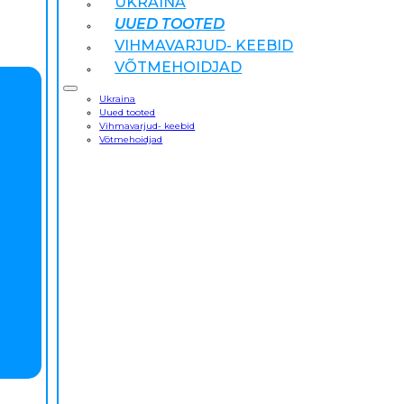
UKRAINA
UUED TOOTED
VIHMAVARJUD- KEEBID
VÕTMEHOIDJAD
Ukraina
Uued tooted
Vihmavarjud- keebid
Võtmehoidjad