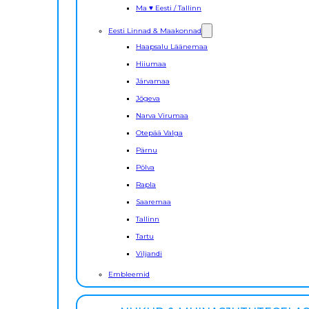
Ma ♥ Eesti / Tallinn
Eesti Linnad & Maakonnad
Haapsalu Läänemaa
Hiiumaa
Järvamaa
Jõgeva
Narva Virumaa
Otepää Valga
Pärnu
Põlva
Rapla
Saaremaa
Tallinn
Tartu
Viljandi
Embleemid