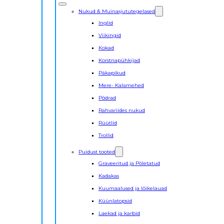
Nukud & Muinasjututegelased
Inglid
Viikingid
Kokad
Korstnapühkijad
Päkapikud
Mere- Kalamehed
Põdrad
Rahvariides nukud
Rüütlid
Trollid
Puidust tooted
Graveeritud ja Põletatud
Kadakas
Kuumaalused ja lõikelauad
Küünlatopsid
Laekad ja karbid