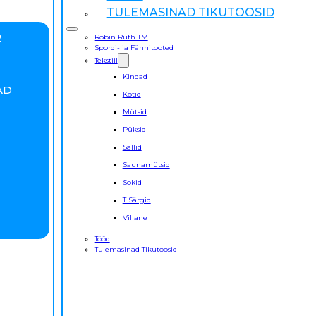
TULEMASINAD TIKUTOOSID
D
Robin Ruth TM
Spordi- ja Fännitooted
Tekstiil
Kindad
AD
Kotid
Mütsid
Püksid
Sallid
Saunamütsid
Sokid
T Särgid
Villane
Tööd
Tulemasinad Tikutoosid