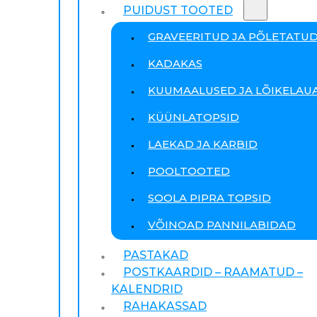
PUIDUST TOOTED
GRAVEERITUD JA PÕLETATU
KADAKAS
KUUMAALUSED JA LÕIKELAU
KÜÜNLATOPSID
LAEKAD JA KARBID
POOLTOOTED
SOOLA PIPRA TOPSID
VÕINOAD PANNILABIDAD
PASTAKAD
POSTKAARDID – RAAMATUD –
KALENDRID
RAHAKASSAD