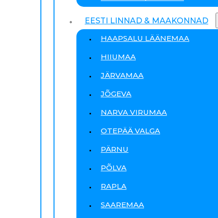
EESTI LINNAD & MAAKONNAD
HAAPSALU LÄÄNEMAA
HIIUMAA
JÄRVAMAA
JÕGEVA
NARVA VIRUMAA
OTEPÄÄ VALGA
PÄRNU
PÕLVA
RAPLA
SAAREMAA