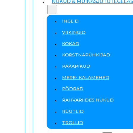
NUKUD & MUINASJUTUTEGELA
INGLID
VIIKINGID
KOKAD
KORSTNAPÜHKIJAD
PÄKAPIKUD
MERE- KALAMEHED
PÕDRAD
RAHVARIIDES NUKUD
RÜÜTLID
TROLLID