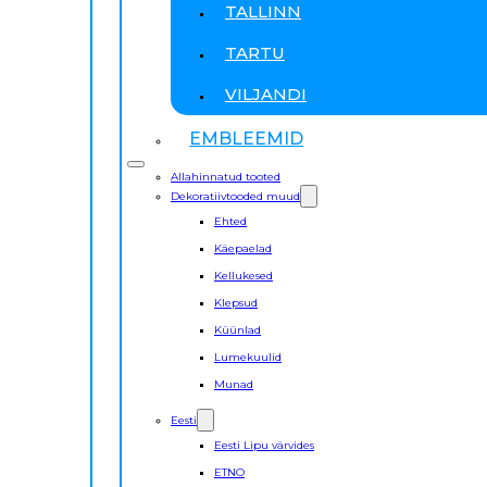
TALLINN
TARTU
VILJANDI
EMBLEEMID
Allahinnatud tooted
Dekoratiivtooded muud
Ehted
Käepaelad
Kellukesed
Klepsud
Küünlad
Lumekuulid
Munad
Eesti
Eesti Lipu värvides
ETNO