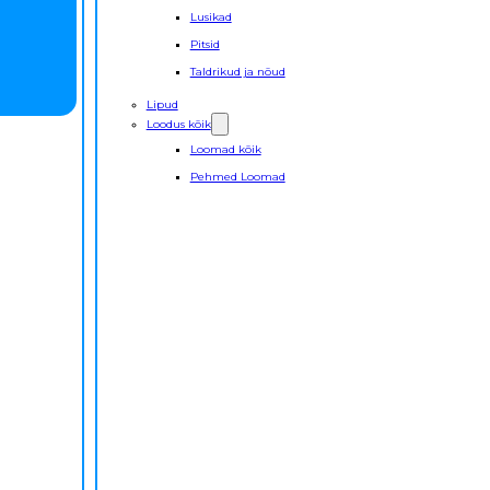
Lusikad
Pitsid
Taldrikud ja nõud
Lipud
Loodus kõik
Loomad kõik
Pehmed Loomad