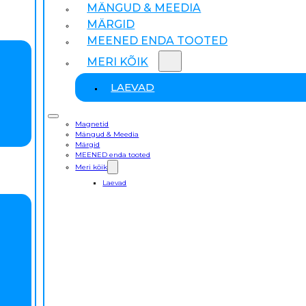
MÄNGUD & MEEDIA
MÄRGID
MEENED ENDA TOOTED
MERI KÕIK
LAEVAD
Magnetid
Mängud & Meedia
Märgid
MEENED enda tooted
Meri kõik
Laevad