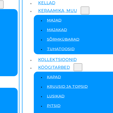
KELLAD
KERAAMIKA, MUU
MAJAD
MAJAKAD
SÕRMKÜBARAD
TUHATOOSID
KOLLEKTSIOONID
KÖÖGITARBED
KAPAD
KRUUSID JA TOPSID
LUSIKAD
PITSID