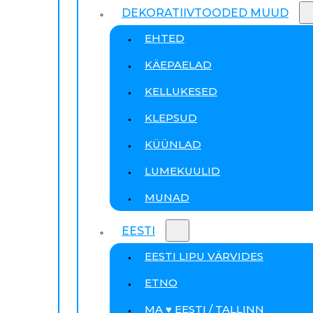
DEKORATIIVTOODED MUUD
EHTED
KÄEPAELAD
KELLUKESED
KLEPSUD
KÜÜNLAD
LUMEKUULID
MUNAD
EESTI
EESTI LIPU VÄRVIDES
ETNO
MA ♥ EESTI / TALLINN