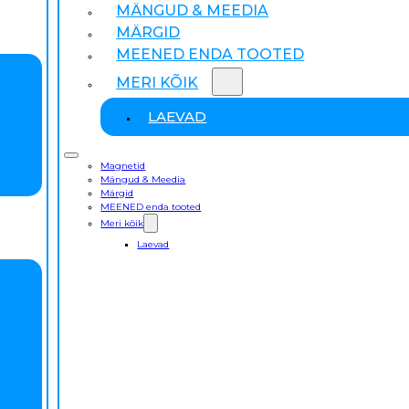
MÄNGUD & MEEDIA
MÄRGID
MEENED ENDA TOOTED
MERI KÕIK
LAEVAD
Magnetid
Mängud & Meedia
Märgid
MEENED enda tooted
Meri kõik
Laevad