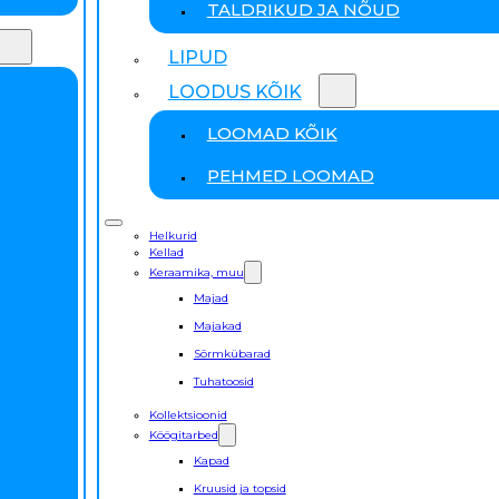
TALDRIKUD JA NÕUD
LIPUD
LOODUS KÕIK
LOOMAD KÕIK
PEHMED LOOMAD
Helkurid
Kellad
Keraamika, muu
Majad
Majakad
Sõrmkübarad
Tuhatoosid
Kollektsioonid
Köögitarbed
Kapad
Kruusid ja topsid