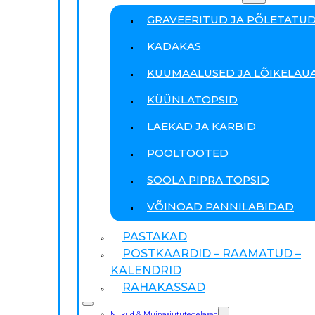
GRAVEERITUD JA PÕLETATU
KADAKAS
KUUMAALUSED JA LÕIKELAU
KÜÜNLATOPSID
LAEKAD JA KARBID
POOLTOOTED
SOOLA PIPRA TOPSID
VÕINOAD PANNILABIDAD
PASTAKAD
POSTKAARDID – RAAMATUD –
KALENDRID
RAHAKASSAD
Nukud & Muinasjututegelased