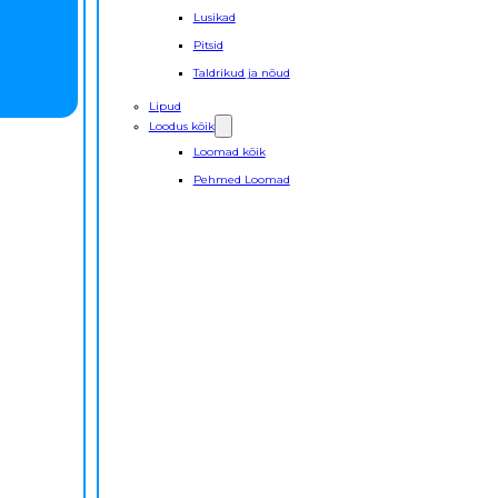
Lusikad
Pitsid
Taldrikud ja nõud
Lipud
Loodus kõik
Loomad kõik
Pehmed Loomad