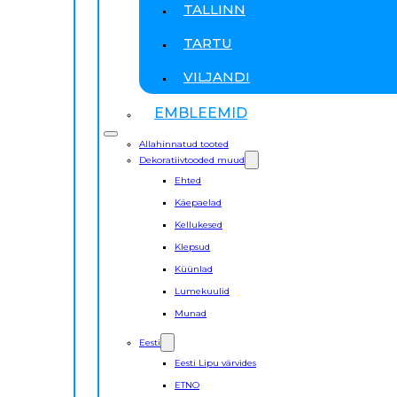
TALLINN
TARTU
VILJANDI
EMBLEEMID
Allahinnatud tooted
Dekoratiivtooded muud
Ehted
Käepaelad
Kellukesed
Klepsud
Küünlad
Lumekuulid
Munad
Eesti
Eesti Lipu värvides
ETNO