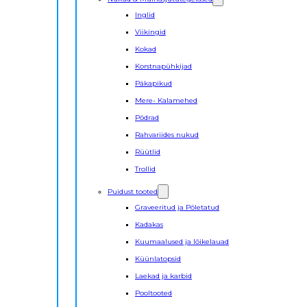
Inglid
Viikingid
Kokad
Korstnapühkijad
Päkapikud
Mere- Kalamehed
Põdrad
Rahvariides nukud
Rüütlid
Trollid
Puidust tooted
Graveeritud ja Põletatud
Kadakas
Kuumaalused ja lõikelauad
Küünlatopsid
Laekad ja karbid
Pooltooted