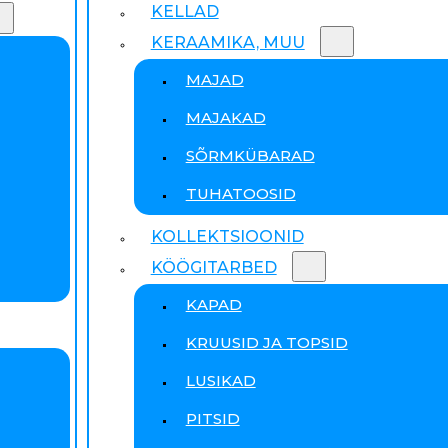
KELLAD
KERAAMIKA, MUU
MAJAD
MAJAKAD
SÕRMKÜBARAD
TUHATOOSID
KOLLEKTSIOONID
KÖÖGITARBED
KAPAD
KRUUSID JA TOPSID
LUSIKAD
PITSID