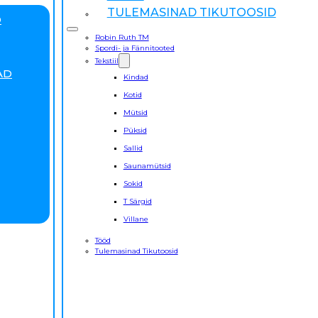
TULEMASINAD TIKUTOOSID
D
Robin Ruth TM
Spordi- ja Fännitooted
Tekstiil
AD
Kindad
Kotid
Mütsid
Püksid
Sallid
Saunamütsid
Sokid
T Särgid
Villane
Tööd
Tulemasinad Tikutoosid