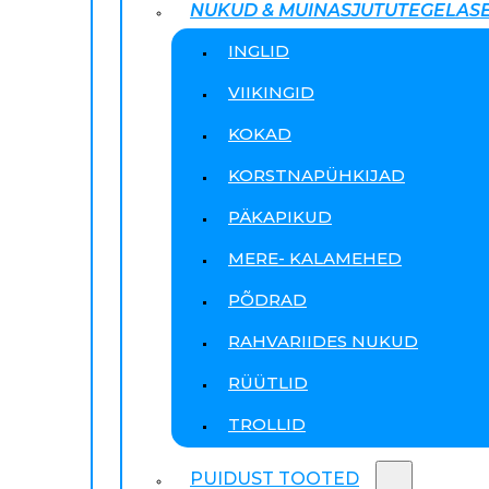
NUKUD & MUINASJUTUTEGELAS
INGLID
VIIKINGID
KOKAD
KORSTNAPÜHKIJAD
PÄKAPIKUD
MERE- KALAMEHED
PÕDRAD
RAHVARIIDES NUKUD
RÜÜTLID
TROLLID
PUIDUST TOOTED