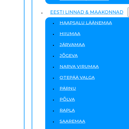
EESTI LINNAD & MAAKONNAD
HAAPSALU LÄÄNEMAA
HIIUMAA
JÄRVAMAA
JÕGEVA
NARVA VIRUMAA
OTEPÄÄ VALGA
PÄRNU
PÕLVA
RAPLA
SAAREMAA