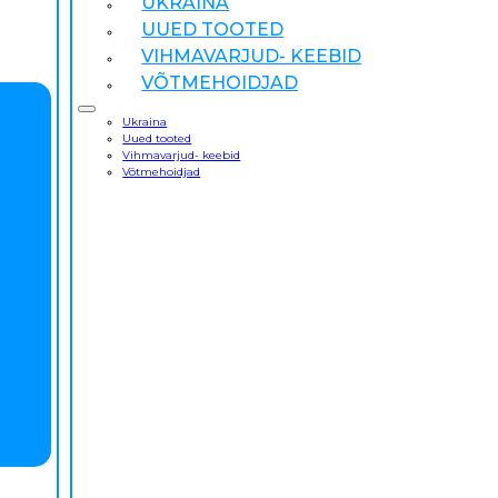
UKRAINA
UUED TOOTED
VIHMAVARJUD- KEEBID
VÕTMEHOIDJAD
Ukraina
Uued tooted
Vihmavarjud- keebid
Võtmehoidjad