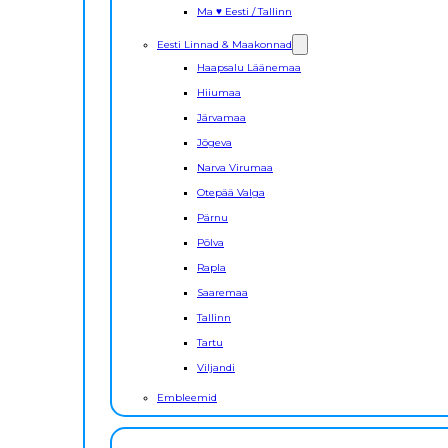
Ma ♥ Eesti / Tallinn
Eesti Linnad & Maakonnad
Haapsalu Läänemaa
Hiiumaa
Järvamaa
Jõgeva
Narva Virumaa
Otepää Valga
Pärnu
Põlva
Rapla
Saaremaa
Tallinn
Tartu
Viljandi
Embleemid