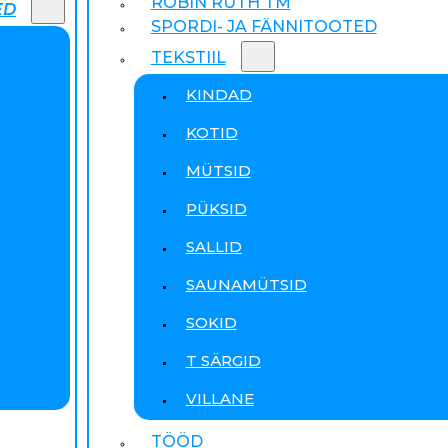
ROBIN RUTH TM
ED
SPORDI- JA FÄNNITOOTED
TEKSTIIL
KINDAD
KOTID
MÜTSID
PÜKSID
SALLID
SAUNAMÜTSID
SOKID
T SÄRGID
VILLANE
TÖÖD