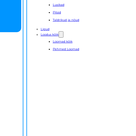
Lusikad
Pitsid
Taldrikud ja nõud
Lipud
Loodus kõik
Loomad kõik
Pehmed Loomad