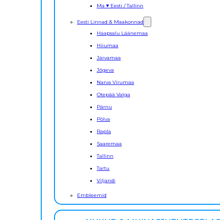
Ma ♥ Eesti / Tallinn
Eesti Linnad & Maakonnad
Haapsalu Läänemaa
Hiiumaa
Järvamaa
Jõgeva
Narva Virumaa
Otepää Valga
Pärnu
Põlva
Rapla
Saaremaa
Tallinn
Tartu
Viljandi
Embleemid