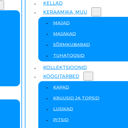
KELLAD
KERAAMIKA, MUU
MAJAD
MAJAKAD
SÕRMKÜBARAD
TUHATOOSID
KOLLEKTSIOONID
KÖÖGITARBED
KAPAD
KRUUSID JA TOPSID
LUSIKAD
PITSID