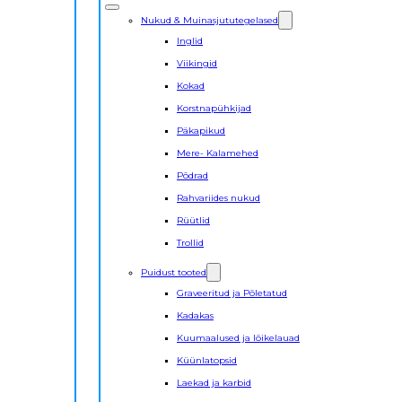
Nukud & Muinasjututegelased
Inglid
Viikingid
Kokad
Korstnapühkijad
Päkapikud
Mere- Kalamehed
Põdrad
Rahvariides nukud
Rüütlid
Trollid
Puidust tooted
Graveeritud ja Põletatud
Kadakas
Kuumaalused ja lõikelauad
Küünlatopsid
Laekad ja karbid