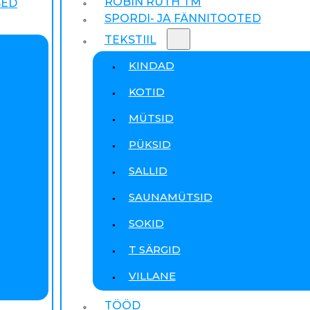
ROBIN RUTH TM
SED
SPORDI- JA FÄNNITOOTED
TEKSTIIL
KINDAD
KOTID
MÜTSID
PÜKSID
SALLID
SAUNAMÜTSID
SOKID
T SÄRGID
VILLANE
TÖÖD