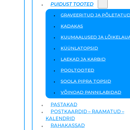
PUIDUST TOOTED
GRAVEERITUD JA PÕLETATU
KADAKAS
KUUMAALUSED JA LÕIKELAU
KÜÜNLATOPSID
LAEKAD JA KARBID
POOLTOOTED
SOOLA PIPRA TOPSID
VÕINOAD PANNILABIDAD
PASTAKAD
POSTKAARDID – RAAMATUD –
KALENDRID
RAHAKASSAD