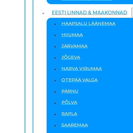
EESTI LINNAD & MAAKONNAD
HAAPSALU LÄÄNEMAA
HIIUMAA
JÄRVAMAA
JÕGEVA
NARVA VIRUMAA
OTEPÄÄ VALGA
PÄRNU
PÕLVA
RAPLA
SAAREMAA