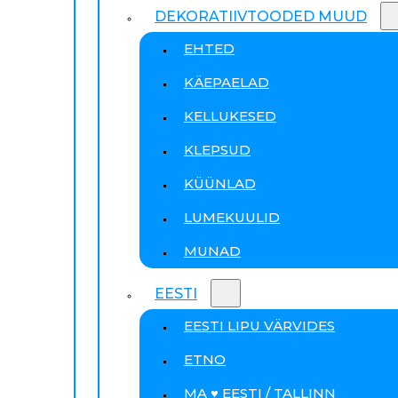
DEKORATIIVTOODED MUUD
EHTED
KÄEPAELAD
KELLUKESED
KLEPSUD
KÜÜNLAD
LUMEKUULID
MUNAD
EESTI
EESTI LIPU VÄRVIDES
ETNO
MA ♥ EESTI / TALLINN