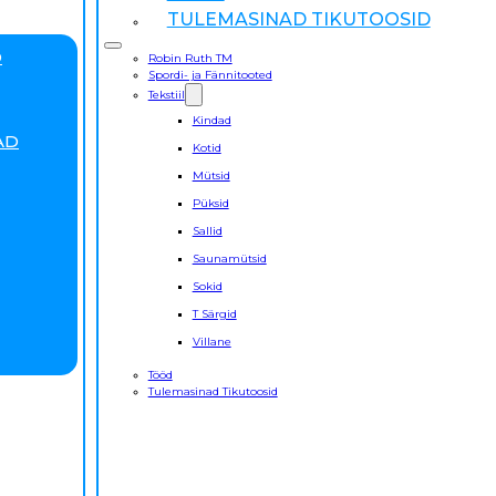
TULEMASINAD TIKUTOOSID
D
Robin Ruth TM
Spordi- ja Fännitooted
Tekstiil
Kindad
AD
Kotid
Mütsid
Püksid
Sallid
Saunamütsid
Sokid
T Särgid
Villane
Tööd
Tulemasinad Tikutoosid