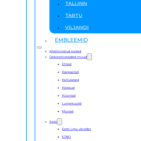
TALLINN
TARTU
VILJANDI
EMBLEEMID
Allahinnatud tooted
Dekoratiivtooded muud
Ehted
Käepaelad
Kellukesed
Klepsud
Küünlad
Lumekuulid
Munad
Eesti
Eesti Lipu värvides
ETNO