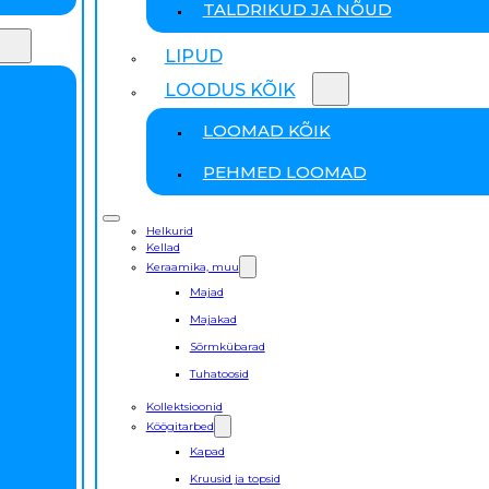
TALDRIKUD JA NÕUD
LIPUD
LOODUS KÕIK
LOOMAD KÕIK
PEHMED LOOMAD
Helkurid
Kellad
Keraamika, muu
Majad
Majakad
Sõrmkübarad
Tuhatoosid
Kollektsioonid
Köögitarbed
Kapad
Kruusid ja topsid