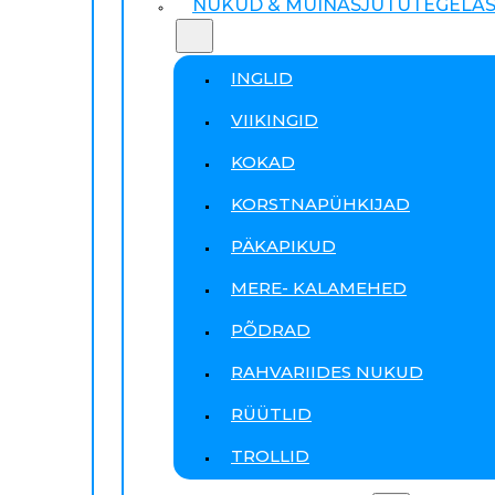
NUKUD & MUINASJUTUTEGELA
INGLID
VIIKINGID
KOKAD
KORSTNAPÜHKIJAD
PÄKAPIKUD
MERE- KALAMEHED
PÕDRAD
RAHVARIIDES NUKUD
RÜÜTLID
TROLLID