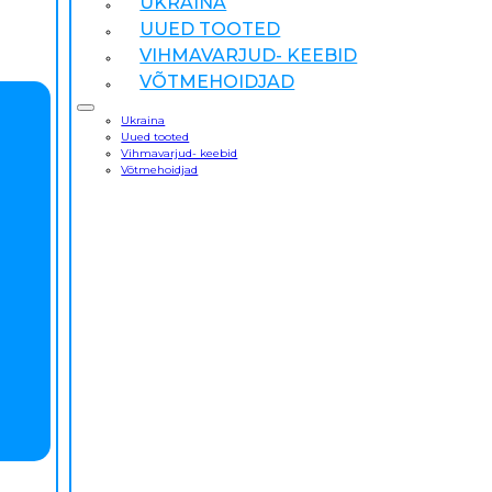
UKRAINA
UUED TOOTED
VIHMAVARJUD- KEEBID
VÕTMEHOIDJAD
Ukraina
Uued tooted
Vihmavarjud- keebid
Võtmehoidjad