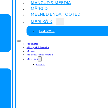
MÄNGUD & MEEDIA
MÄRGID
MEENED ENDA TOOTED
MERI KÕIK
LAEVAD
Magnetid
Mängud & Meedia
Märgid
MEENED enda tooted
Meri kõik
Laevad