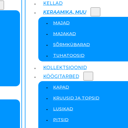
KELLAD
KERAAMIKA, MUU
MAJAD
MAJAKAD
SÕRMKÜBARAD
TUHATOOSID
KOLLEKTSIOONID
KÖÖGITARBED
KAPAD
KRUUSID JA TOPSID
LUSIKAD
PITSID