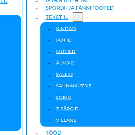
ROBIN RUTH TM
SED
SPORDI- JA FÄNNITOOTED
TEKSTIIL
KINDAD
KOTID
MÜTSID
PÜKSID
SALLID
SAUNAMÜTSID
SOKID
T SÄRGID
VILLANE
TÖÖD