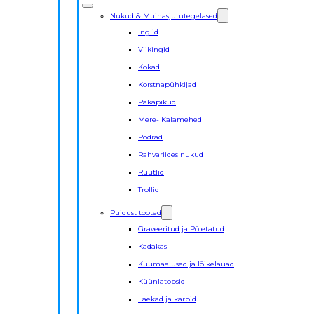
Nukud & Muinasjututegelased
Inglid
Viikingid
Kokad
Korstnapühkijad
Päkapikud
Mere- Kalamehed
Põdrad
Rahvariides nukud
Rüütlid
Trollid
Puidust tooted
Graveeritud ja Põletatud
Kadakas
Kuumaalused ja lõikelauad
Küünlatopsid
Laekad ja karbid