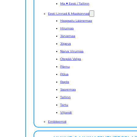
Ma ♥ Eesti / Tallinn
Eesti Linnad & Maakonnad
Haapsalu Läänemaa
Hiiumaa
Järvamaa
Jõgeva
Narva Virumaa
Otepää Valga
Pärnu
Põlva
Rapla
Saaremaa
Tallinn
Tartu
Viljandi
Embleemid