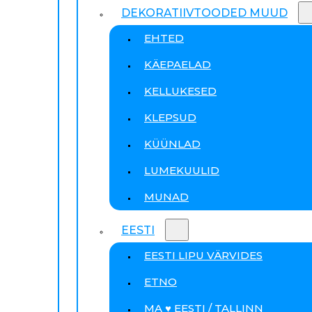
DEKORATIIVTOODED MUUD
EHTED
KÄEPAELAD
KELLUKESED
KLEPSUD
KÜÜNLAD
LUMEKUULID
MUNAD
EESTI
EESTI LIPU VÄRVIDES
ETNO
MA ♥ EESTI / TALLINN