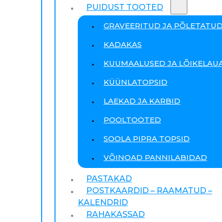
PUIDUST TOOTED
GRAVEERITUD JA PÕLETATU
KADAKAS
KUUMAALUSED JA LÕIKELAU
KÜÜNLATOPSID
LAEKAD JA KARBID
POOLTOOTED
SOOLA PIPRA TOPSID
VÕINOAD PANNILABIDAD
PASTAKAD
POSTKAARDID – RAAMATUD –
KALENDRID
RAHAKASSAD