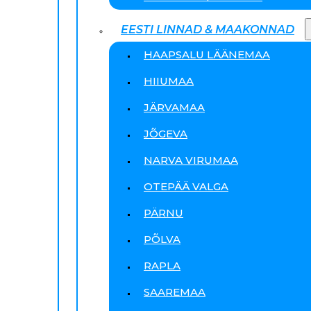
EESTI LINNAD & MAAKONNAD
HAAPSALU LÄÄNEMAA
HIIUMAA
JÄRVAMAA
JÕGEVA
NARVA VIRUMAA
OTEPÄÄ VALGA
PÄRNU
PÕLVA
RAPLA
SAAREMAA