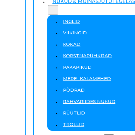
NUKUD & MUINASJUTUTEGELA
INGLID
VIIKINGID
KOKAD
KORSTNAPÜHKIJAD
PÄKAPIKUD
MERE- KALAMEHED
PÕDRAD
RAHVARIIDES NUKUD
RÜÜTLID
TROLLID