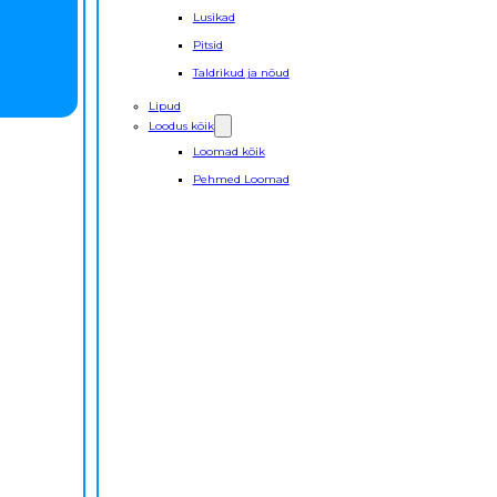
Lusikad
Pitsid
Taldrikud ja nõud
Lipud
Loodus kõik
Loomad kõik
Pehmed Loomad