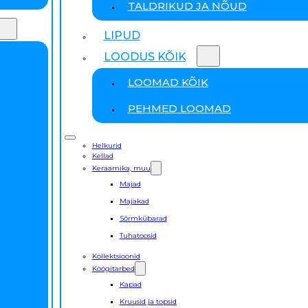
TALDRIKUD JA NÕUD
LIPUD
LOODUS KÕIK
LOOMAD KÕIK
PEHMED LOOMAD
Helkurid
Kellad
Keraamika, muu
Majad
Majakad
Sõrmkübarad
Tuhatoosid
Kollektsioonid
Köögitarbed
Kapad
Kruusid ja topsid