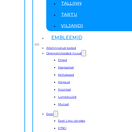
TALLINN
TARTU
VILJANDI
EMBLEEMID
Allahinnatud tooted
Dekoratiivtooded muud
Ehted
Käepaelad
Kellukesed
Klepsud
Küünlad
Lumekuulid
Munad
Eesti
Eesti Lipu värvides
ETNO