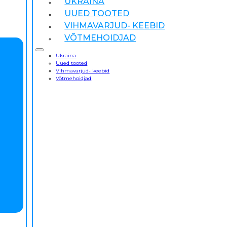
UKRAINA
UUED TOOTED
VIHMAVARJUD- KEEBID
VÕTMEHOIDJAD
Ukraina
Uued tooted
Vihmavarjud- keebid
Võtmehoidjad