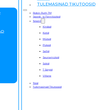
TULEMASINAD TIKUTOOSID
D
Robin Ruth TM
Spordi- ja Fännitooted
Tekstiil
Kindad
AD
Kotid
Mütsid
Püksid
Sallid
Saunamütsid
Sokid
T Särgid
Villane
Tööd
Tulemasinad Tikutoosid