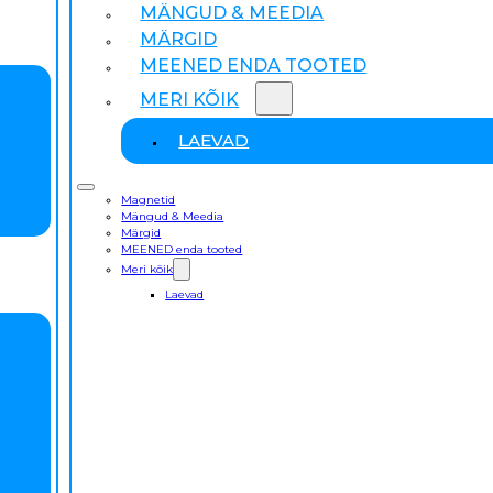
MÄNGUD & MEEDIA
MÄRGID
MEENED ENDA TOOTED
MERI KÕIK
LAEVAD
Magnetid
Mängud & Meedia
Märgid
MEENED enda tooted
Meri kõik
Laevad