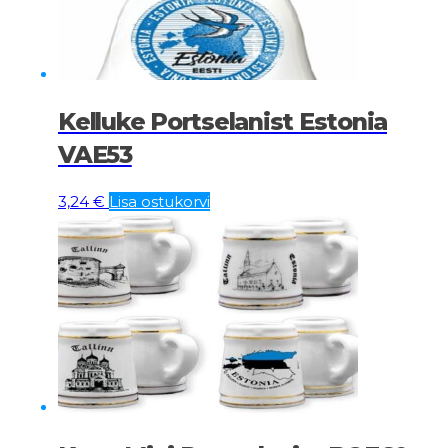
Kelluke Portselanist Estonia
VAE53
3,24
€
Lisa ostukorvi