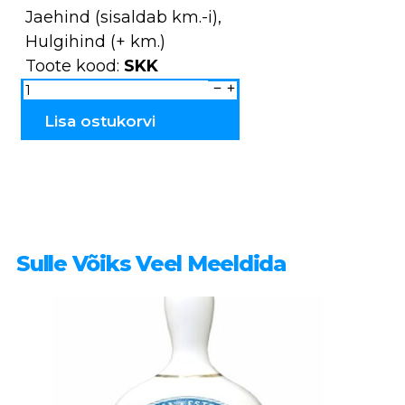
Jaehind (sisaldab km.-i),
Hulgihind (+ km.)
Toote kood:
SKK
Sõrmkübar
metallist
SKK
kogus
Lisa ostukorvi
Sulle Võiks Veel Meeldida