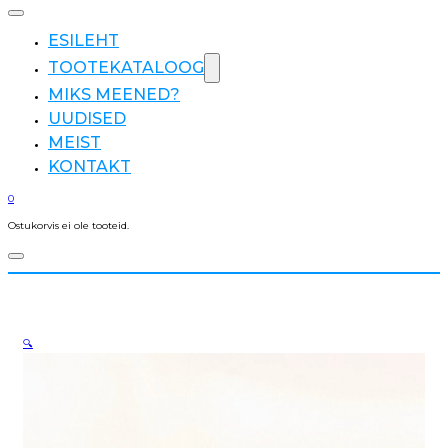
ESILEHT
TOOTEKATALOOG
MIKS MEENED?
UUDISED
MEIST
KONTAKT
0
Ostukorvis ei ole tooteid.
🔍