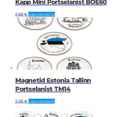
Kapp Mini Portselanist BOE60
2,68
€
Lisa ostukorvi
Magnetid Estonia Tallinn
Portselanist TM14
2,58
€
Lisa ostukorvi