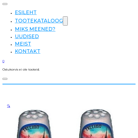
ESILEHT
TOOTEKATALOOG
MIKS MEENED?
UUDISED
MEIST
KONTAKT
0
Ostukorvis ei ole tooteid.
🔍