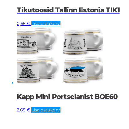
Tikutoosid Tallinn Estonia TIK1
0,65
€
Lisa ostukorvi
Kapp Mini Portselanist BOE60
2,68
€
Lisa ostukorvi