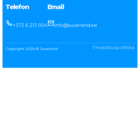
Telefon
Email
+372 6 213 004
info@suveniirid.ee
Privaatsuspoliitika
Copyright 2026 © Suveniirid