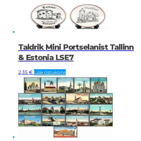
Taldrik Mini Portselanist Tallinn
& Estonia LSE7
2,35
€
Lisa ostukorvi