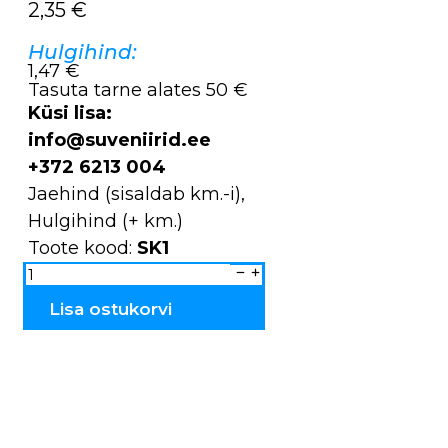
2,35
€
Hulgihind:
1,47 €
Tasuta tarne alates 50 €
Küsi lisa:
info@suveniirid.ee
+372 6213 004
Jaehind (sisaldab km.-i),
Hulgihind (+ km.)
Toote kood:
SK1
Sõrmkübar
Tallinn
SK1
kogus
Lisa ostukorvi