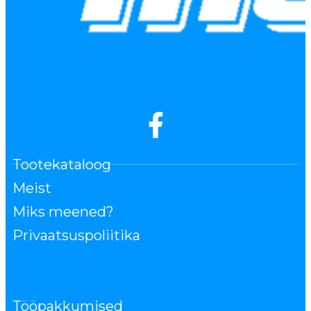
Tootekataloog
Meist
Miks meened?
Privaatsuspoliitika
Tööpakkumised