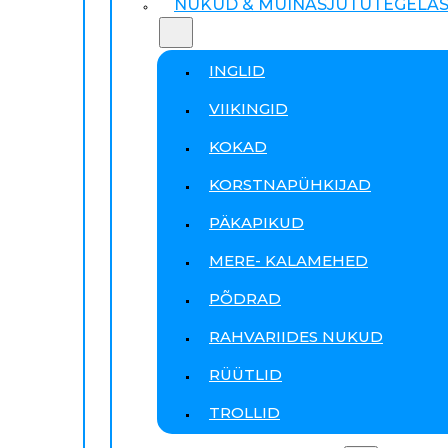
NUKUD & MUINASJUTUTEGELA
INGLID
VIIKINGID
KOKAD
KORSTNAPÜHKIJAD
PÄKAPIKUD
MERE- KALAMEHED
PÕDRAD
RAHVARIIDES NUKUD
RÜÜTLID
TROLLID