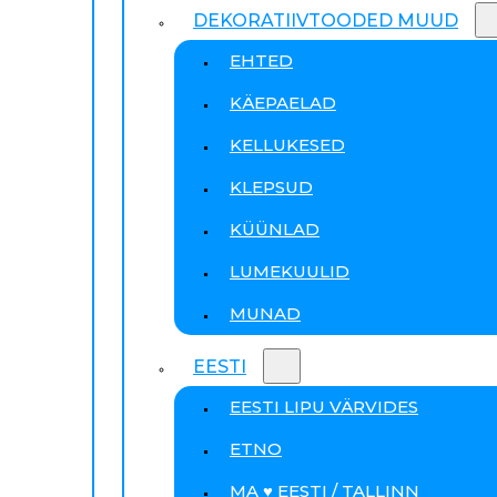
DEKORATIIVTOODED MUUD
EHTED
KÄEPAELAD
KELLUKESED
KLEPSUD
KÜÜNLAD
LUMEKUULID
MUNAD
EESTI
EESTI LIPU VÄRVIDES
ETNO
MA ♥ EESTI / TALLINN