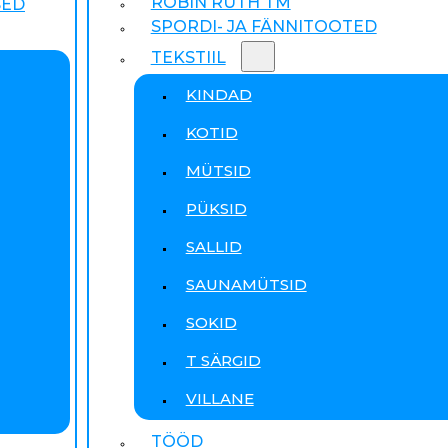
ROBIN RUTH TM
SED
SPORDI- JA FÄNNITOOTED
TEKSTIIL
KINDAD
KOTID
MÜTSID
PÜKSID
SALLID
SAUNAMÜTSID
SOKID
T SÄRGID
VILLANE
TÖÖD