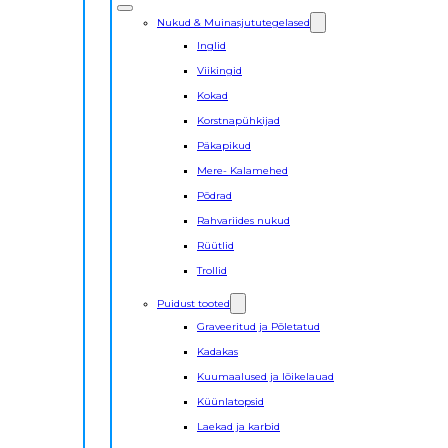
Nukud & Muinasjututegelased
Inglid
Viikingid
Kokad
Korstnapühkijad
Päkapikud
Mere- Kalamehed
Põdrad
Rahvariides nukud
Rüütlid
Trollid
Puidust tooted
Graveeritud ja Põletatud
Kadakas
Kuumaalused ja lõikelauad
Küünlatopsid
Laekad ja karbid