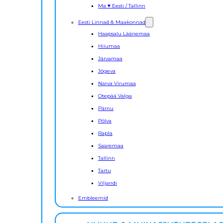
Ma ♥ Eesti / Tallinn
Eesti Linnad & Maakonnad
Haapsalu Läänemaa
Hiiumaa
Järvamaa
Jõgeva
Narva Virumaa
Otepää Valga
Pärnu
Põlva
Rapla
Saaremaa
Tallinn
Tartu
Viljandi
Embleemid