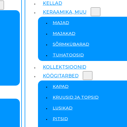
KELLAD
KERAAMIKA, MUU
MAJAD
MAJAKAD
SÕRMKÜBARAD
TUHATOOSID
KOLLEKTSIOONID
KÖÖGITARBED
KAPAD
KRUUSID JA TOPSID
LUSIKAD
PITSID