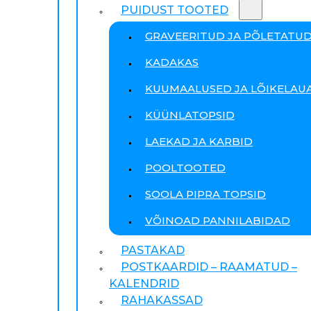
PUIDUST TOOTED
GRAVEERITUD JA PÕLETATU
KADAKAS
KUUMAALUSED JA LÕIKELAU
KÜÜNLATOPSID
LAEKAD JA KARBID
POOLTOOTED
SOOLA PIPRA TOPSID
VÕINOAD PANNILABIDAD
PASTAKAD
POSTKAARDID – RAAMATUD –
KALENDRID
RAHAKASSAD