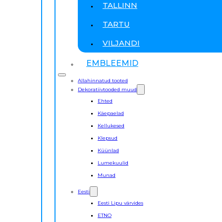
TALLINN
TARTU
VILJANDI
EMBLEEMID
Allahinnatud tooted
Dekoratiivtooded muud
Ehted
Käepaelad
Kellukesed
Klepsud
Küünlad
Lumekuulid
Munad
Eesti
Eesti Lipu värvides
ETNO