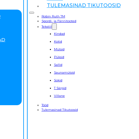
TULEMASINAD TIKUTOOSID
D
Robin Ruth TM
Spordi- ja Fännitooted
Tekstiil
Kindad
AD
Kotid
Mütsid
Püksid
Sallid
Saunamütsid
Sokid
T Särgid
Villane
Tööd
Tulemasinad Tikutoosid