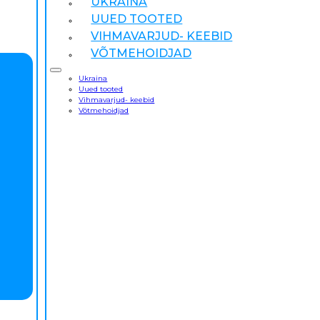
UKRAINA
UUED TOOTED
VIHMAVARJUD- KEEBID
VÕTMEHOIDJAD
Ukraina
Uued tooted
Vihmavarjud- keebid
Võtmehoidjad