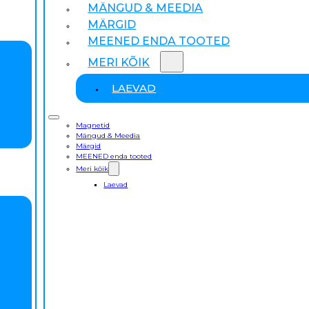
MÄNGUD & MEEDIA
MÄRGID
MEENED ENDA TOOTED
MERI KÕIK
LAEVAD
Magnetid
Mängud & Meedia
Märgid
MEENED enda tooted
Meri kõik
Laevad