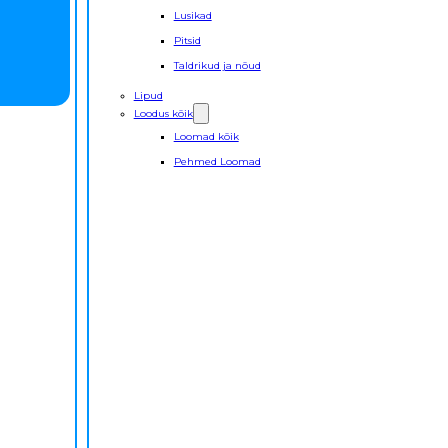
Lusikad
Pitsid
Taldrikud ja nõud
Lipud
Loodus kõik
Loomad kõik
Pehmed Loomad