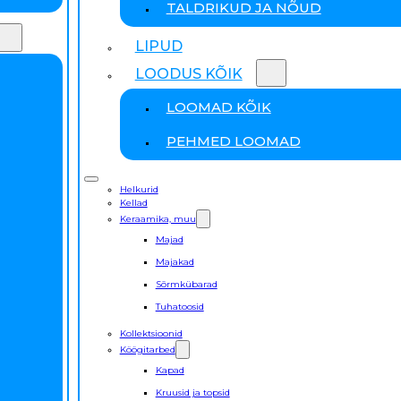
TALDRIKUD JA NÕUD
LIPUD
LOODUS KÕIK
LOOMAD KÕIK
PEHMED LOOMAD
Helkurid
Kellad
Keraamika, muu
Majad
Majakad
Sõrmkübarad
Tuhatoosid
Kollektsioonid
Köögitarbed
Kapad
Kruusid ja topsid