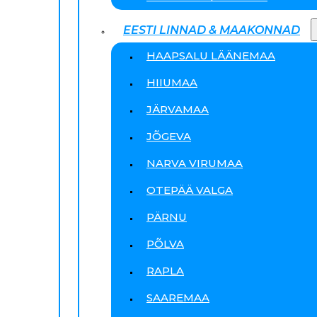
EESTI LINNAD & MAAKONNAD
HAAPSALU LÄÄNEMAA
HIIUMAA
JÄRVAMAA
JÕGEVA
NARVA VIRUMAA
OTEPÄÄ VALGA
PÄRNU
PÕLVA
RAPLA
SAAREMAA