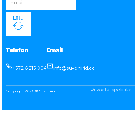
Liitu
Telefon
Email
+372 6 213 004
info@suveniirid.ee
Privaatsuspoliitika
Copyright 2026 © Suveniirid