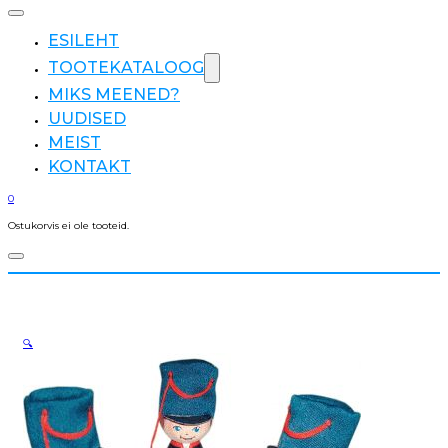
ESILEHT
TOOTEKATALOOG
MIKS MEENED?
UUDISED
MEIST
KONTAKT
0
Ostukorvis ei ole tooteid.
🔍