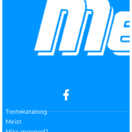
Tootekataloog
Meist
Miks meened?