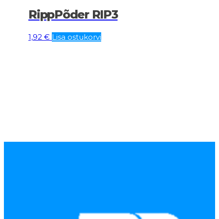
RippPõder RIP3
1,92
€
Lisa ostukorvi