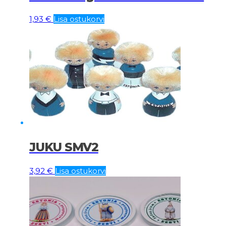
1,93
€
Lisa ostukorvi
JUKU SMV2
3,92
€
Lisa ostukorvi