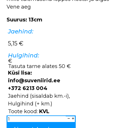
Vene aeg
Suurus: 13cm
Jaehind:
5,15
€
Hulgihind:
€
Tasuta tarne alates 50 €
Küsi lisa:
info@suveniirid.ee
+372 6213 004
Jaehind (sisaldab km.-i),
Hulgihind (+ km.)
Toote kood:
KVL
Suurtükiväelane
KVL
kogus