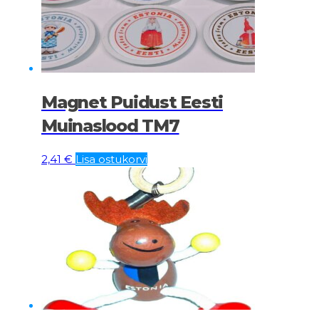
Magnet Puidust Eesti
Muinaslood TM7
2,41
€
Lisa ostukorvi