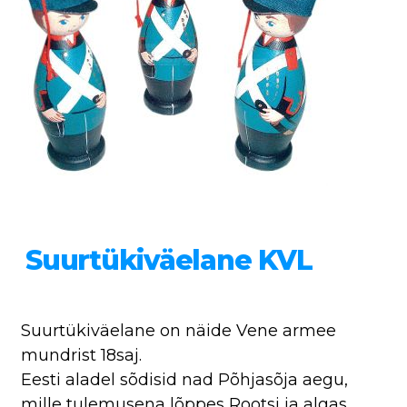
Suurtükiväelane KVL
Suurtükiväelane on näide Vene armee
mundrist 18saj.
Eesti aladel sõdisid nad Põhjasõja aegu,
mille tulemusena lõppes Rootsi ja algas