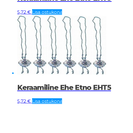
5,72
€
Lisa ostukorvi
Keraamiline Ehe Etno EHT5
5,72
€
Lisa ostukorvi