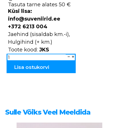
Tasuta tarne alates 50 €
Küsi lisa:
info@suveniirid.ee
+372 6213 004
Jaehind (sisaldab km.-i),
Hulgihind (+ km.)
Toote kood:
JKS
Suveniirkelluke
HAAPSALU
JKS
kogus
Lisa ostukorvi
Sulle Võiks Veel Meeldida