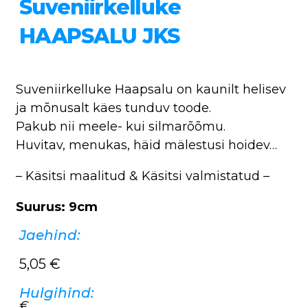
Suveniirkelluke
HAAPSALU JKS
Suveniirkelluke Haapsalu on kaunilt helisev
ja mõnusalt käes tunduv toode.
Pakub nii meele- kui silmarõõmu.
Huvitav, menukas, häid mälestusi hoidev…
– Käsitsi maalitud & Käsitsi valmistatud –
Suurus: 9cm
Jaehind:
5,05
€
Hulgihind:
€