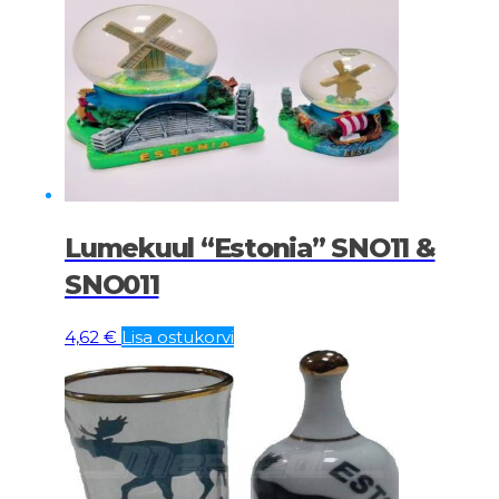
Lumekuul “Estonia” SNO11 &
SNO011
4,62
€
Lisa ostukorvi