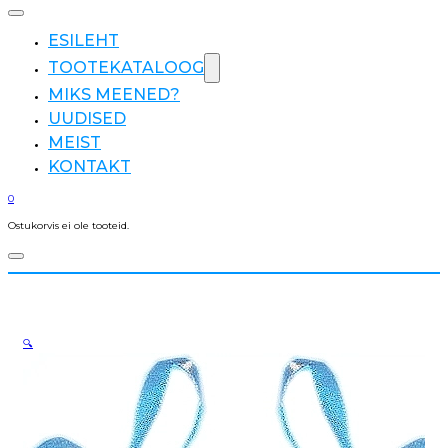
ESILEHT
TOOTEKATALOOG
MIKS MEENED?
UUDISED
MEIST
KONTAKT
0
Ostukorvis ei ole tooteid.
🔍