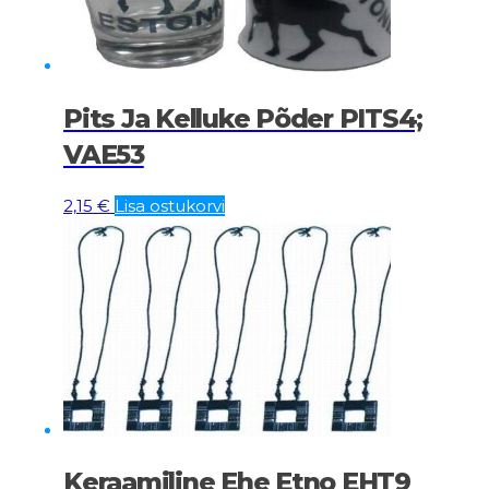
Pits Ja Kelluke Põder PITS4;
VAE53
2,15
€
Lisa ostukorvi
Keraamiline Ehe Etno EHT9