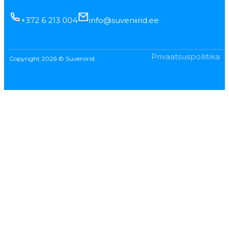
+372 6 213 004
info@suveniirid.ee
Privaatsuspoliitika
Copyright 2026 © Suveniirid