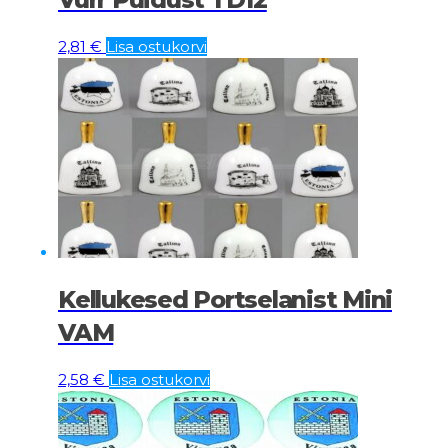
2,81
€
Lisa ostukorvi
Kellukesed Portselanist Mini
VAM
2,58
€
Lisa ostukorvi