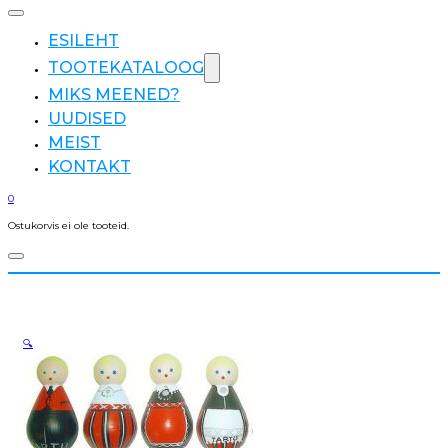
ESILEHT
TOOTEKATALOOG
MIKS MEENED?
UUDISED
MEIST
KONTAKT
0
Ostukorvis ei ole tooteid.
🔍