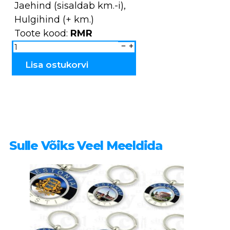
Jaehind (sisaldab km.-i),
Hulgihind (+ km.)
Toote kood:
RMR
Suveniirmagnet
ANNELI
Tartu
RMR
Lisa ostukorvi
kogus
Sulle Võiks Veel Meeldida