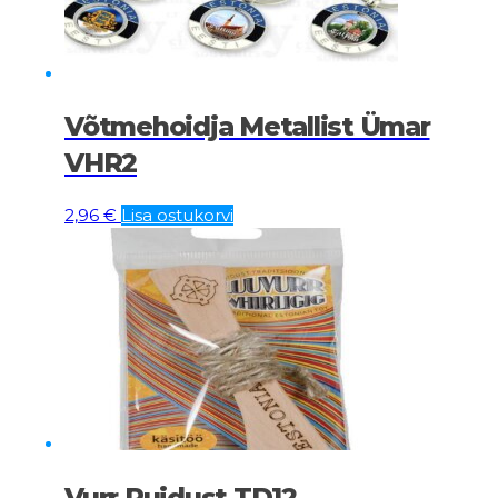
Võtmehoidja Metallist Ümar
VHR2
2,96
€
Lisa ostukorvi
Vurr Puidust TD12