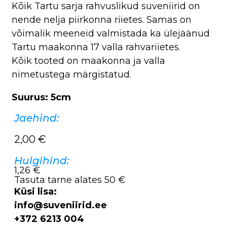
Kõik Tartu sarja rahvuslikud suveniirid on
nende nelja piirkonna riietes. Samas on
võimalik meeneid valmistada ka ülejäänud
Tartu maakonna 17 valla rahvariietes.
Kõik tooted on maakonna ja valla
nimetustega märgistatud.
Suurus: 5cm
Jaehind:
2,00
€
Hulgihind:
1,26 €
Tasuta tarne alates 50 €
Küsi lisa:
info@suveniirid.ee
+372 6213 004