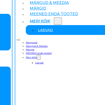
MÄNGUD & MEEDIA
MÄRGID
MEENED ENDA TOOTED
MERI KÕIK
LAEVAD
Magnetid
Mängud & Meedia
Märgid
MEENED enda tooted
Meri kõik
Laevad