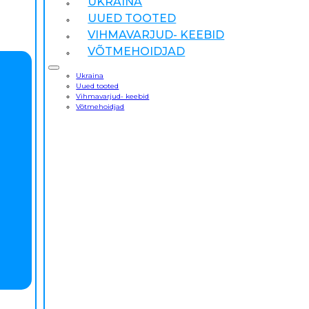
UKRAINA
UUED TOOTED
VIHMAVARJUD- KEEBID
VÕTMEHOIDJAD
Ukraina
Uued tooted
Vihmavarjud- keebid
Võtmehoidjad