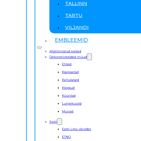
TALLINN
TARTU
VILJANDI
EMBLEEMID
Allahinnatud tooted
Dekoratiivtooded muud
Ehted
Käepaelad
Kellukesed
Klepsud
Küünlad
Lumekuulid
Munad
Eesti
Eesti Lipu värvides
ETNO