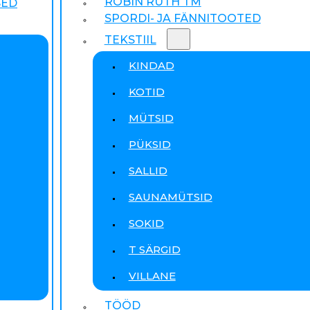
ROBIN RUTH TM
SED
SPORDI- JA FÄNNITOOTED
TEKSTIIL
KINDAD
KOTID
MÜTSID
PÜKSID
SALLID
SAUNAMÜTSID
SOKID
T SÄRGID
VILLANE
TÖÖD