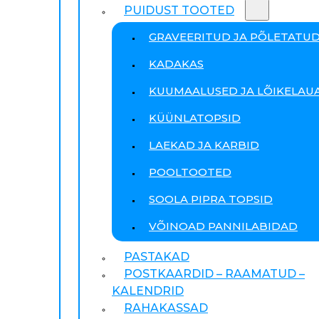
PUIDUST TOOTED
GRAVEERITUD JA PÕLETATU
KADAKAS
KUUMAALUSED JA LÕIKELAU
KÜÜNLATOPSID
LAEKAD JA KARBID
POOLTOOTED
SOOLA PIPRA TOPSID
VÕINOAD PANNILABIDAD
PASTAKAD
POSTKAARDID – RAAMATUD –
KALENDRID
RAHAKASSAD