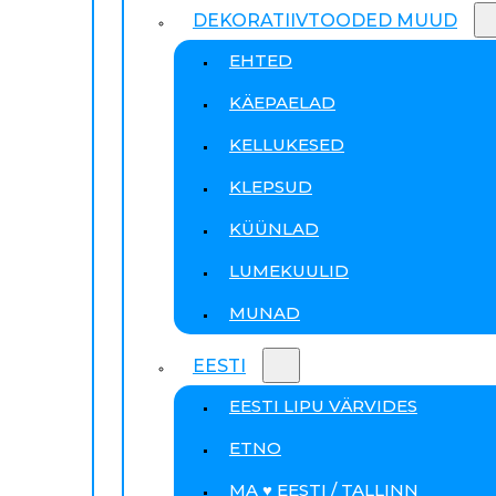
DEKORATIIVTOODED MUUD
EHTED
KÄEPAELAD
KELLUKESED
KLEPSUD
KÜÜNLAD
LUMEKUULID
MUNAD
EESTI
EESTI LIPU VÄRVIDES
ETNO
MA ♥ EESTI / TALLINN