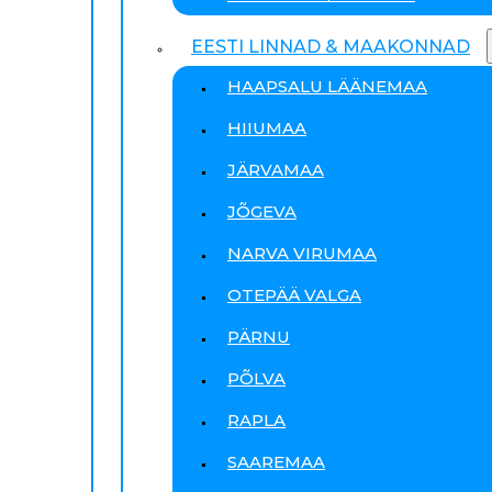
EESTI LINNAD & MAAKONNAD
HAAPSALU LÄÄNEMAA
HIIUMAA
JÄRVAMAA
JÕGEVA
NARVA VIRUMAA
OTEPÄÄ VALGA
PÄRNU
PÕLVA
RAPLA
SAAREMAA