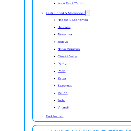
Ma ♥ Eesti / Tallinn
Eesti Linnad & Maakonnad
Haapsalu Läänemaa
Hiiumaa
Järvamaa
Jõgeva
Narva Virumaa
Otepää Valga
Pärnu
Põlva
Rapla
Saaremaa
Tallinn
Tartu
Viljandi
Embleemid