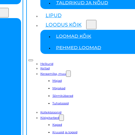
TALDRIKUD JA NÕUD
LIPUD
LOODUS KÕIK
LOOMAD KÕIK
PEHMED LOOMAD
Helkurid
Kellad
Keraamika, muu
Majad
Majakad
Sõrmkübarad
Tuhatoosid
Kollektsioonid
Köögitarbed
Kapad
Kruusid ja topsid