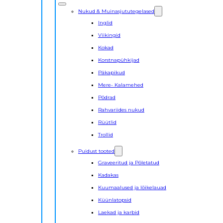
Nukud & Muinasjututegelased
Inglid
Viikingid
Kokad
Korstnapühkijad
Päkapikud
Mere- Kalamehed
Põdrad
Rahvariides nukud
Rüütlid
Trollid
Puidust tooted
Graveeritud ja Põletatud
Kadakas
Kuumaalused ja lõikelauad
Küünlatopsid
Laekad ja karbid