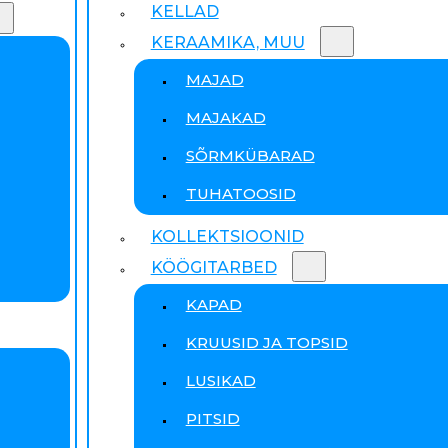
KELLAD
KERAAMIKA, MUU
MAJAD
MAJAKAD
SÕRMKÜBARAD
TUHATOOSID
KOLLEKTSIOONID
KÖÖGITARBED
KAPAD
KRUUSID JA TOPSID
LUSIKAD
PITSID