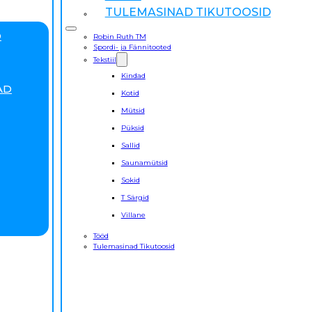
TULEMASINAD TIKUTOOSID
D
Robin Ruth TM
Spordi- ja Fännitooted
Tekstiil
Kindad
AD
Kotid
Mütsid
Püksid
Sallid
Saunamütsid
Sokid
T Särgid
Villane
Tööd
Tulemasinad Tikutoosid