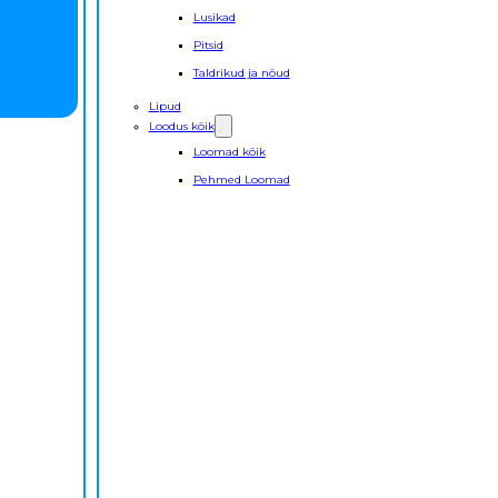
Lusikad
Pitsid
Taldrikud ja nõud
Lipud
Loodus kõik
Loomad kõik
Pehmed Loomad