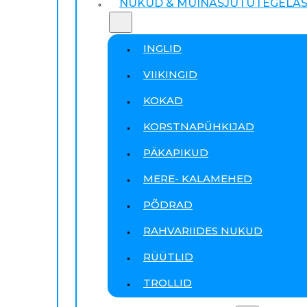
NUKUD & MUINASJUTUTEGELA
INGLID
VIIKINGID
KOKAD
KORSTNAPÜHKIJAD
PÄKAPIKUD
MERE- KALAMEHED
PÕDRAD
RAHVARIIDES NUKUD
RÜÜTLID
TROLLID