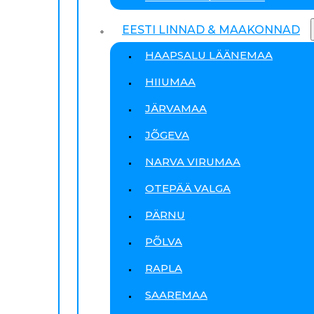
EESTI LINNAD & MAAKONNAD
HAAPSALU LÄÄNEMAA
HIIUMAA
JÄRVAMAA
JÕGEVA
NARVA VIRUMAA
OTEPÄÄ VALGA
PÄRNU
PÕLVA
RAPLA
SAAREMAA