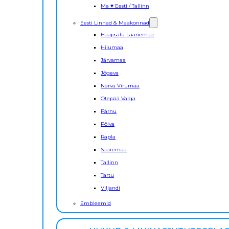
Ma ♥ Eesti / Tallinn
Eesti Linnad & Maakonnad
Haapsalu Läänemaa
Hiiumaa
Järvamaa
Jõgeva
Narva Virumaa
Otepää Valga
Pärnu
Põlva
Rapla
Saaremaa
Tallinn
Tartu
Viljandi
Embleemid