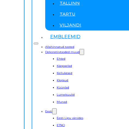
TALLINN
TARTU
VILJANDI
EMBLEEMID
Allahinnatud tooted
Dekoratiivtooded muud
Ehted
Käepaelad
Kellukesed
Klepsud
Küünlad
Lumekuulid
Munad
Eesti
Eesti Lipu värvides
ETNO