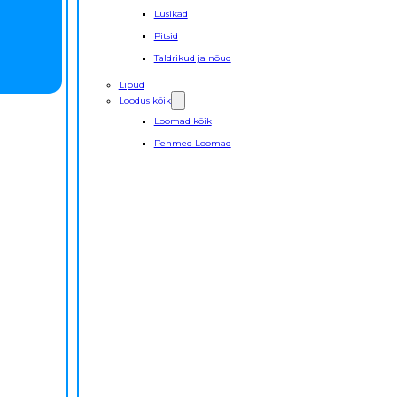
Lusikad
Pitsid
Taldrikud ja nõud
Lipud
Loodus kõik
Loomad kõik
Pehmed Loomad