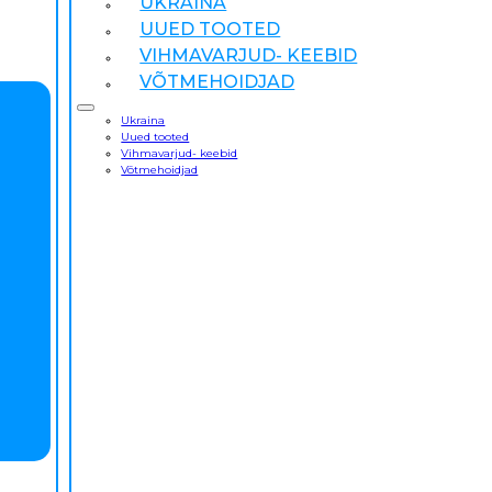
UKRAINA
UUED TOOTED
VIHMAVARJUD- KEEBID
VÕTMEHOIDJAD
Ukraina
Uued tooted
Vihmavarjud- keebid
Võtmehoidjad