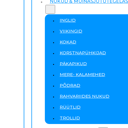
NUKUD & MUINASJUTUTEGELA
INGLID
VIIKINGID
KOKAD
KORSTNAPÜHKIJAD
PÄKAPIKUD
MERE- KALAMEHED
PÕDRAD
RAHVARIIDES NUKUD
RÜÜTLID
TROLLID