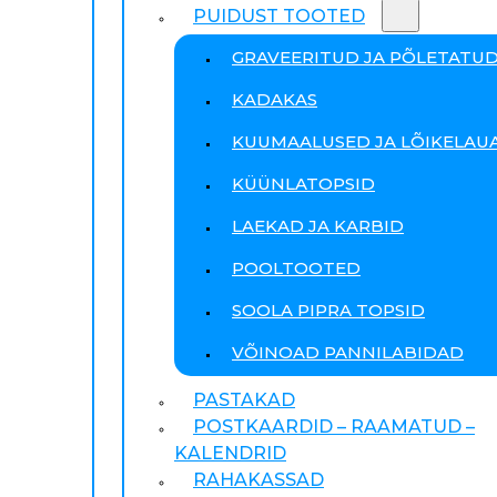
PUIDUST TOOTED
GRAVEERITUD JA PÕLETATU
KADAKAS
KUUMAALUSED JA LÕIKELAU
KÜÜNLATOPSID
LAEKAD JA KARBID
POOLTOOTED
SOOLA PIPRA TOPSID
VÕINOAD PANNILABIDAD
PASTAKAD
POSTKAARDID – RAAMATUD –
KALENDRID
RAHAKASSAD