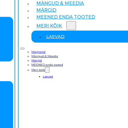
MÄNGUD & MEEDIA
MÄRGID
MEENED ENDA TOOTED
MERI KÕIK
LAEVAD
Magnetid
Mängud & Meedia
Märgid
MEENED enda tooted
Meri kõik
Laevad