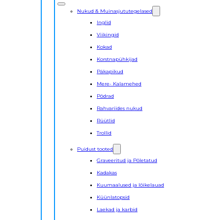
Nukud & Muinasjututegelased
Inglid
Viikingid
Kokad
Korstnapühkijad
Päkapikud
Mere- Kalamehed
Põdrad
Rahvariides nukud
Rüütlid
Trollid
Puidust tooted
Graveeritud ja Põletatud
Kadakas
Kuumaalused ja lõikelauad
Küünlatopsid
Laekad ja karbid