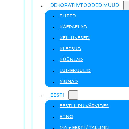
DEKORATIIVTOODED MUUD
EHTED
KÄEPAELAD
KELLUKESED
KLEPSUD
KÜÜNLAD
LUMEKUULID
MUNAD
EESTI
EESTI LIPU VÄRVIDES
ETNO
MA ♥ EESTI / TALLINN