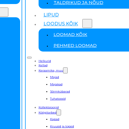
TALDRIKUD JA NÕUD
LIPUD
LOODUS KÕIK
LOOMAD KÕIK
PEHMED LOOMAD
Helkurid
Kellad
Keraamika, muu
Majad
Majakad
Sõrmkübarad
Tuhatoosid
Kollektsioonid
Köögitarbed
Kapad
Kruusid ja topsid