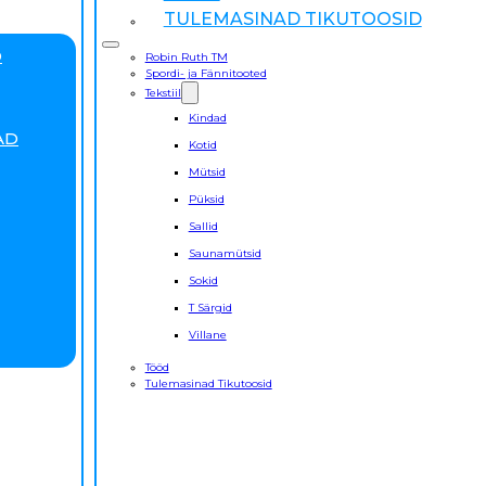
TULEMASINAD TIKUTOOSID
D
Robin Ruth TM
Spordi- ja Fännitooted
Tekstiil
Kindad
AD
Kotid
Mütsid
Püksid
Sallid
Saunamütsid
Sokid
T Särgid
Villane
Tööd
Tulemasinad Tikutoosid