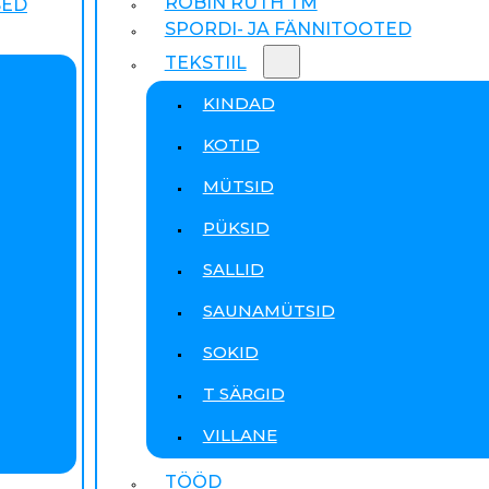
ROBIN RUTH TM
SED
SPORDI- JA FÄNNITOOTED
TEKSTIIL
KINDAD
KOTID
MÜTSID
PÜKSID
SALLID
SAUNAMÜTSID
SOKID
T SÄRGID
VILLANE
TÖÖD