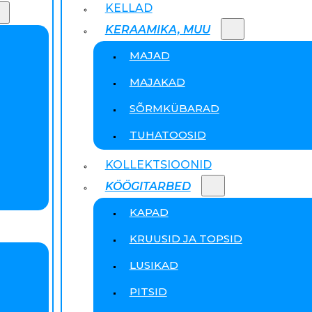
KELLAD
KERAAMIKA, MUU
MAJAD
MAJAKAD
SÕRMKÜBARAD
TUHATOOSID
KOLLEKTSIOONID
KÖÖGITARBED
KAPAD
KRUUSID JA TOPSID
LUSIKAD
PITSID