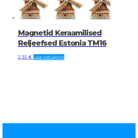
Magnetid Keraamilised
Reljeefsed Estonia TM16
2,35
€
Lisa ostukorvi