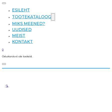
ESILEHT
TOOTEKATALOOG
MIKS MEENED?
UUDISED
MEIST
KONTAKT
0
Ostukorvis ei ole tooteid.
🔍