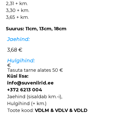
2,31 + km.
3,30 + km.
3,65 + km.
Suurus: 11cm, 13cm, 18cm
Jaehind:
3,68
€
Hulgihind:
€
Tasuta tarne alates 50 €
Küsi lisa:
info@suveniirid.ee
+372 6213 004
Jaehind (sisaldab km.-i),
Hulgihind (+ km.)
Toote kood:
VDLM & VDLV & VDLD