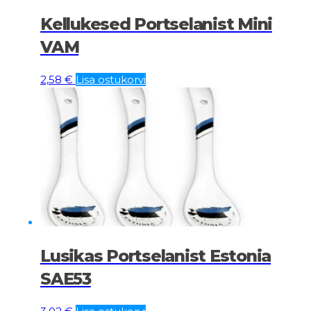
Kellukesed Portselanist Mini
VAM
2,58
€
Lisa ostukorvi
Lusikas Portselanist Estonia
SAE53