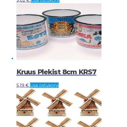
3,02
€
Lisa ostukorvi
Kruus Plekist 8cm KRS7
5,19
€
Lisa ostukorvi