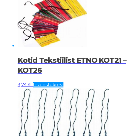
Kotid Tekstiilist ETNO KOT21 –
KOT26
3,74
€
Lisa ostukorvi