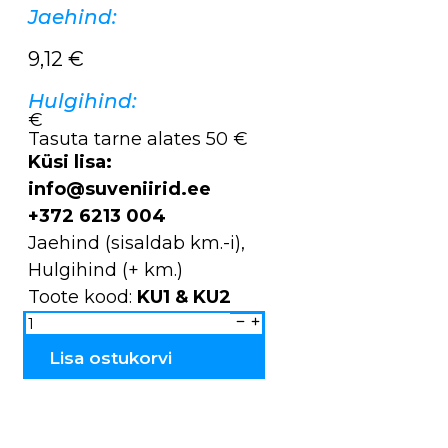
Jaehind:
9,12
€
Hulgihind:
€
Tasuta tarne alates 50 €
Küsi lisa:
info@suveniirid.ee
+372 6213 004
Jaehind (sisaldab km.-i),
Hulgihind (+ km.)
Toote kood:
KU1 & KU2
Tallinn
&
Estonia
Käsitööküünlad
Lisa ostukorvi
KU1
&
KU2
kogus