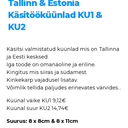
Tallinn & Estonia
Käsitööküünlad KU1 &
KU2
Käsitsi valmistatud küünlad mis on Tallinna
ja Eesti kesksed.
Iga toode on omanäoline ja eriline.
Kingitus mis siiras ja südamest.
Kinkekarp vajadusel lisatav.
Võimlik tellida paljudes erinevates värvides…
Küünal väike KU1 9,12€
Küünal suur KU2 14,74€
Suurus: 8 x 8cm & 8 x 11cm