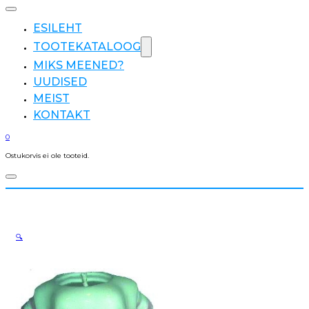
ESILEHT
TOOTEKATALOOG
MIKS MEENED?
UUDISED
MEIST
KONTAKT
0
Ostukorvis ei ole tooteid.
🔍