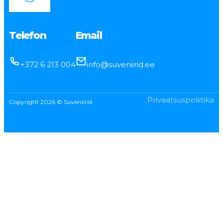
Telefon
Email
+372 6 213 004
info@suveniirid.ee
Privaatsuspoliitika
Copyright 2026 © Suveniirid