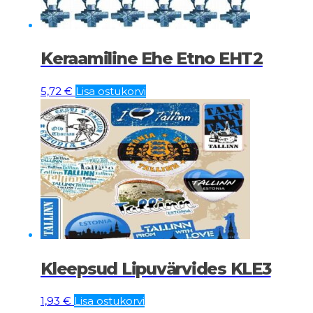
Keraamiline Ehe Etno EHT2
5,72
€
Lisa ostukorvi
Kleepsud Lipuvärvides KLE3
1,93
€
Lisa ostukorvi