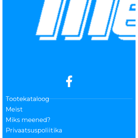
Tootekataloog
Meist
Miks meened?
Privaatsuspoliitika