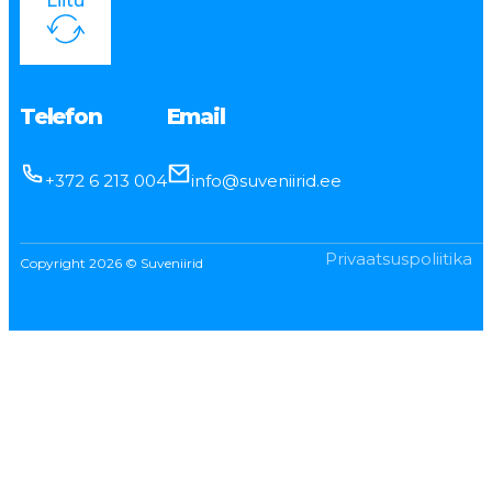
Liitu
Telefon
Email
+372 6 213 004
info@suveniirid.ee
Privaatsuspoliitika
Copyright 2026 © Suveniirid