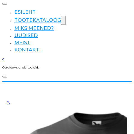
ESILEHT
TOOTEKATALOOG
MIKS MEENED?
UUDISED
MEIST
KONTAKT
0
Ostukorvis ei ole tooteid.
🔍