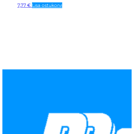
7,77
€
Lisa ostukorvi