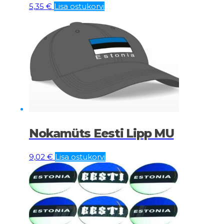
5,35
€
Lisa ostukorvi
Nokamüts Eesti Lipp MU
9,02
€
Lisa ostukorvi