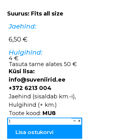
Suurus: Fits all size
Jaehind:
6,50
€
Hulgihind:
4 €
Tasuta tarne alates 50 €
Küsi lisa:
info@suveniirid.ee
+372 6213 004
Jaehind (sisaldab km.-i),
Hulgihind (+ km.)
Toote kood:
MU8
Tsärk
Estonia
Eesti
T1
Lisa ostukorvi
kogus