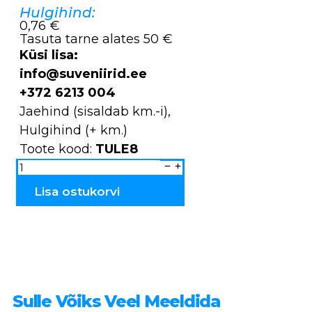
Hulgihind:
0,76 €
Tasuta tarne alates 50 €
Küsi lisa:
info@suveniirid.ee
+372 6213 004
Jaehind (sisaldab km.-i),
Hulgihind (+ km.)
Toote kood:
TULE8
Tulemasin
ETNO
TULE
kogus
Lisa ostukorvi
Sulle Võiks Veel Meeldida