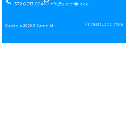
+372 6 213 004
info@suveniirid.ee
Privaatsuspoliitika
Copyright 2026 © Suveniirid