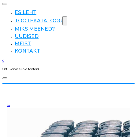
ESILEHT
TOOTEKATALOOG
MIKS MEENED?
UUDISED
MEIST
KONTAKT
0
Ostukorvis ei ole tooteid.
🔍