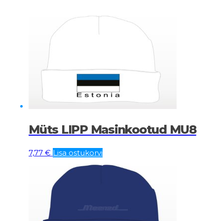
Müts LIPP Masinkootud MU8
7,77
€
Lisa ostukorvi