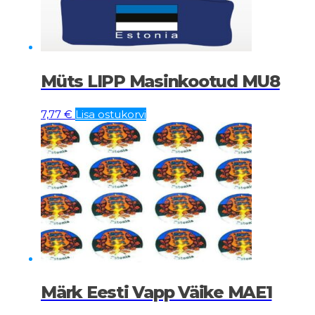
Müts LIPP Masinkootud MU8
7,77
€
Lisa ostukorvi
Märk Eesti Vapp Väike MAE1