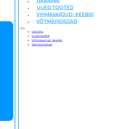
UKRAINA
UUED TOOTED
VIHMAVARJUD- KEEBID
VÕTMEHOIDJAD
Ukraina
Uued tooted
Vihmavarjud- keebid
Võtmehoidjad