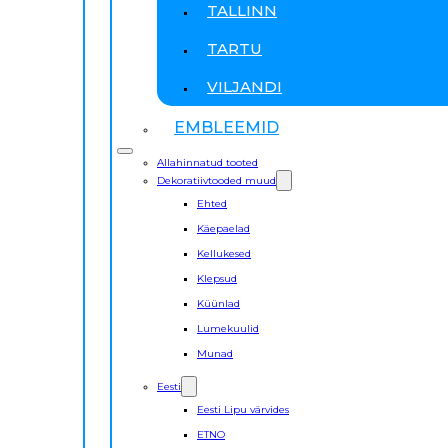
TALLINN
TARTU
VILJANDI
EMBLEEMID
Allahinnatud tooted
Dekoratiivtooded muud
Ehted
Käepaelad
Kellukesed
Klepsud
Küünlad
Lumekuulid
Munad
Eesti
Eesti Lipu värvides
ETNO