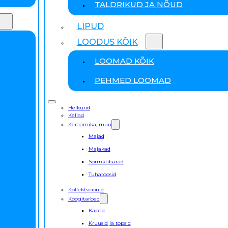
TALDRIKUD JA NÕUD
LIPUD
LOODUS KÕIK
LOOMAD KÕIK
PEHMED LOOMAD
Helkurid
Kellad
Keraamika, muu
Majad
Majakad
Sõrmkübarad
Tuhatoosid
Kollektsioonid
Köögitarbed
Kapad
Kruusid ja topsid