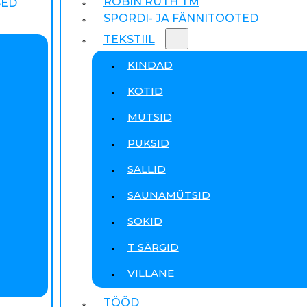
ROBIN RUTH TM
SED
SPORDI- JA FÄNNITOOTED
TEKSTIIL
KINDAD
KOTID
MÜTSID
PÜKSID
SALLID
SAUNAMÜTSID
SOKID
T SÄRGID
VILLANE
TÖÖD