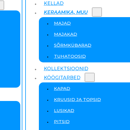
KELLAD
KERAAMIKA, MUU
MAJAD
MAJAKAD
SÕRMKÜBARAD
TUHATOOSID
KOLLEKTSIOONID
KÖÖGITARBED
KAPAD
KRUUSID JA TOPSID
LUSIKAD
PITSID