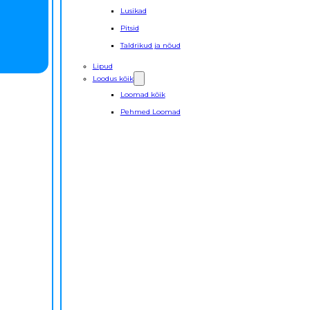
Lusikad
Pitsid
Taldrikud ja nõud
Lipud
Loodus kõik
Loomad kõik
Pehmed Loomad