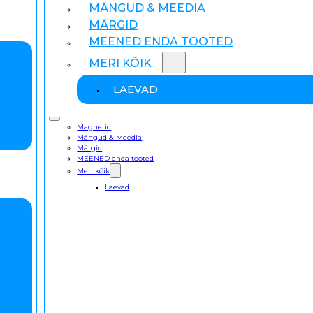
MÄNGUD & MEEDIA
MÄRGID
MEENED ENDA TOOTED
MERI KÕIK
LAEVAD
Magnetid
Mängud & Meedia
Märgid
MEENED enda tooted
Meri kõik
Laevad