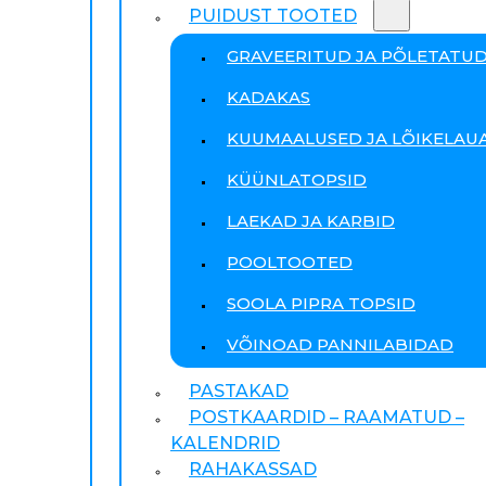
PUIDUST TOOTED
GRAVEERITUD JA PÕLETATU
KADAKAS
KUUMAALUSED JA LÕIKELAU
KÜÜNLATOPSID
LAEKAD JA KARBID
POOLTOOTED
SOOLA PIPRA TOPSID
VÕINOAD PANNILABIDAD
PASTAKAD
POSTKAARDID – RAAMATUD –
KALENDRID
RAHAKASSAD