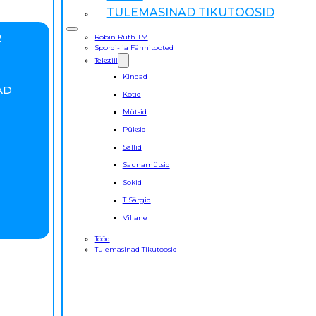
TULEMASINAD TIKUTOOSID
D
Robin Ruth TM
Spordi- ja Fännitooted
Tekstiil
Kindad
AD
Kotid
Mütsid
Püksid
Sallid
Saunamütsid
Sokid
T Särgid
Villane
Tööd
Tulemasinad Tikutoosid