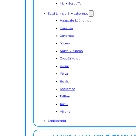
Ma ♥ Eesti / Tallinn
Eesti Linnad & Maakonnad
Haapsalu Läänemaa
Hiiumaa
Järvamaa
Jõgeva
Narva Virumaa
Otepää Valga
Pärnu
Põlva
Rapla
Saaremaa
Tallinn
Tartu
Viljandi
Embleemid