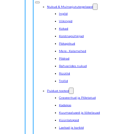
Nukud & Muinasjututegelased
Inglid
Viikingid
Kokad
Korstnapühkijad
Päkapikud
Mere- Kalamehed
Põdrad
Rahvariides nukud
Rüütlid
Trollid
Puidust tooted
Graveeritud ja Põletatud
Kadakas
Kuumaalused ja lõikelauad
Küünlatopsid
Laekad ja karbid