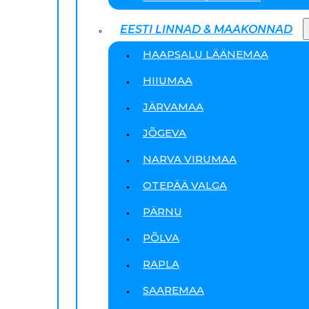
EESTI LINNAD & MAAKONNAD
HAAPSALU LÄÄNEMAA
HIIUMAA
JÄRVAMAA
JÕGEVA
NARVA VIRUMAA
OTEPÄÄ VALGA
PÄRNU
PÕLVA
RAPLA
SAAREMAA