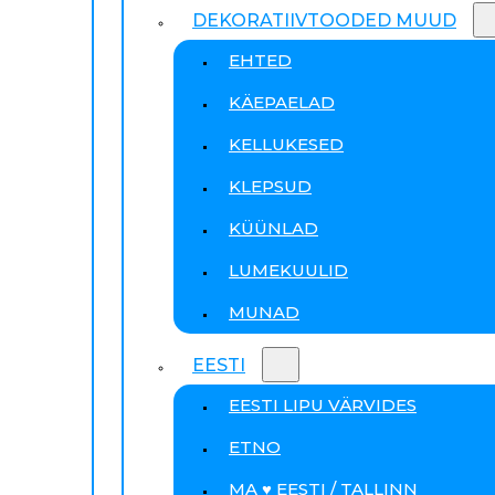
DEKORATIIVTOODED MUUD
EHTED
KÄEPAELAD
KELLUKESED
KLEPSUD
KÜÜNLAD
LUMEKUULID
MUNAD
EESTI
EESTI LIPU VÄRVIDES
ETNO
MA ♥ EESTI / TALLINN