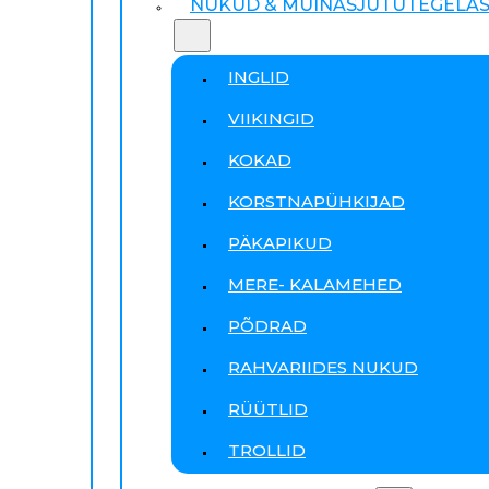
NUKUD & MUINASJUTUTEGELA
INGLID
VIIKINGID
KOKAD
KORSTNAPÜHKIJAD
PÄKAPIKUD
MERE- KALAMEHED
PÕDRAD
RAHVARIIDES NUKUD
RÜÜTLID
TROLLID