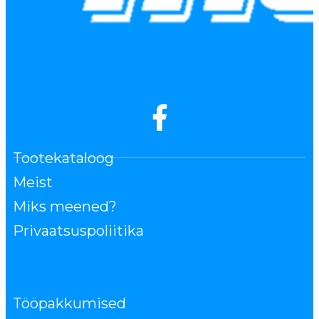
Tootekataloog
Meist
Miks meened?
Privaatsuspoliitika
Tööpakkumised