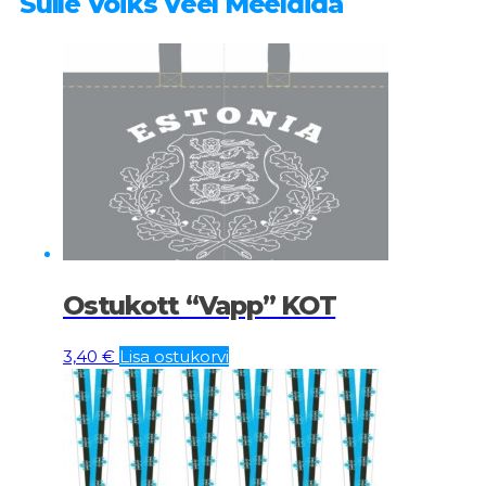
Sulle Võiks Veel Meeldida
Ostukott “Vapp” KOT
3,40
€
Lisa ostukorvi