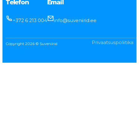
Telefon
Email
+372 6 213 004
info@suveniirid.ee
Privaatsuspoliitika
Copyright 2026 © Suveniirid