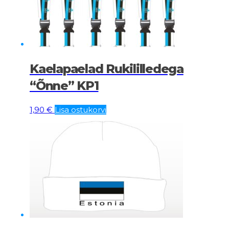
Kaelapaelad Rukililledega
“Õnne” KP1
1,90
€
Lisa ostukorvi