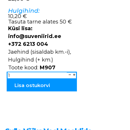
Hulgihind:
10,20 €
Tasuta tarne alates 50 €
Küsi lisa:
info@suveniirid.ee
+372 6213 004
Jaehind (sisaldab km.-i),
Hulgihind (+ km.)
Toote kood:
M907
Vihmavari
lipuvärvides
M907
kogus
Lisa ostukorvi