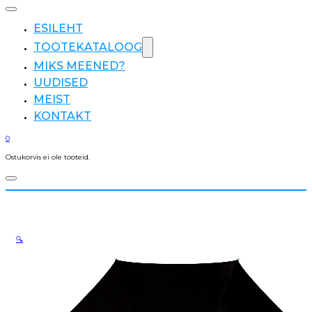
ESILEHT
TOOTEKATALOOG
MIKS MEENED?
UUDISED
MEIST
KONTAKT
0
Ostukorvis ei ole tooteid.
🔍