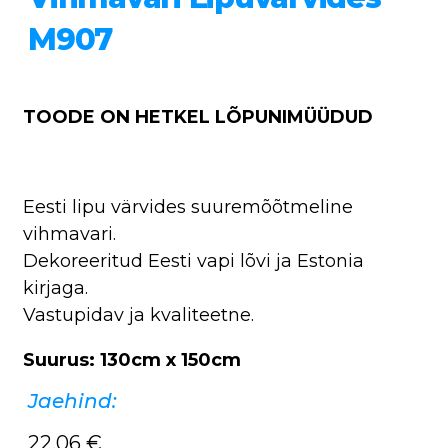
M907
TOODE ON HETKEL LÕPUNIMÜÜDUD
Eesti lipu värvides suuremõõtmeline
vihmavari.
Dekoreeritud Eesti vapi lõvi ja Estonia
kirjaga.
Vastupidav ja kvaliteetne.
Suurus: 130cm x 150cm
Jaehind:
22,06
€