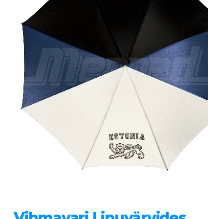
Vihmavari Lipuvärvides