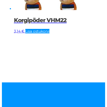
Korgipõder VHM22
3,14
€
Lisa ostukorvi