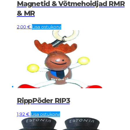
Magnetid & Võtmehoidjad RMR
& MR
2,00
€
Lisa ostukorvi
RippPõder RIP3
1,92
€
Lisa ostukorvi