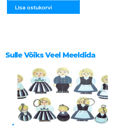
topsid
tk.
Lisa ostukorvi
PST1
kogus
Sulle Võiks Veel Meeldida