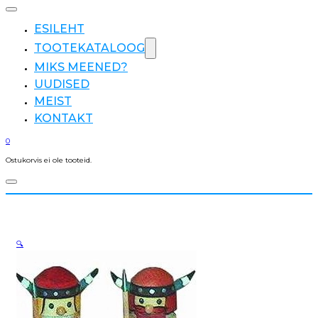
ESILEHT
TOOTEKATALOOG
MIKS MEENED?
UUDISED
MEIST
KONTAKT
0
Ostukorvis ei ole tooteid.
🔍