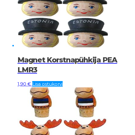
Magnet Korstnapühkija PEA
LMR3
1,90
€
Lisa ostukorvi