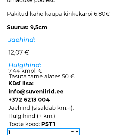
omaduse poolest.
Pakitud kahe kaupa kinkekarpi 6,80€
Suurus: 9,5cm
Jaehind:
12,07
€
Hulgihind:
7,44 kmpl. €
Tasuta tarne alates 50 €
Küsi lisa:
info@suveniirid.ee
+372 6213 004
Jaehind (sisaldab km.-i),
Hulgihind (+ km.)
Toote kood:
PST1
Viiking
soola/pipra