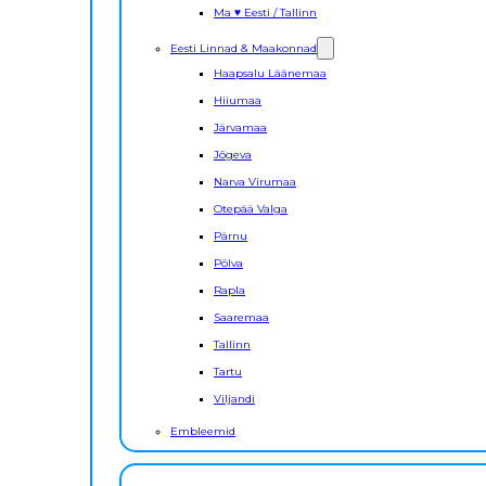
Ma ♥ Eesti / Tallinn
Eesti Linnad & Maakonnad
Haapsalu Läänemaa
Hiiumaa
Järvamaa
Jõgeva
Narva Virumaa
Otepää Valga
Pärnu
Põlva
Rapla
Saaremaa
Tallinn
Tartu
Viljandi
Embleemid