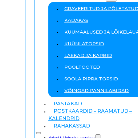
GRAVEERITUD JA PÕLETATU
KADAKAS
KUUMAALUSED JA LÕIKELAU
KÜÜNLATOPSID
LAEKAD JA KARBID
POOLTOOTED
SOOLA PIPRA TOPSID
VÕINOAD PANNILABIDAD
PASTAKAD
POSTKAARDID – RAAMATUD –
KALENDRID
RAHAKASSAD
Nukud & Muinasjututegelased