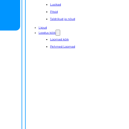
Lusikad
Pitsid
Taldrikud ja nõud
Lipud
Loodus kõik
Loomad kõik
Pehmed Loomad