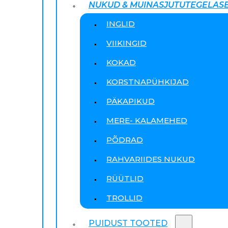
NUKUD & MUINASJUTUTEGELAS
INGLID
VIIKINGID
KOKAD
KORSTNAPÜHKIJAD
PÄKAPIKUD
MERE- KALAMEHED
PÕDRAD
RAHVARIIDES NUKUD
RÜÜTLID
TROLLID
PUIDUST TOOTED