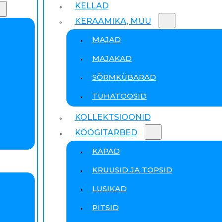
KELLAD
KERAAMIKA, MUU
MAJAD
MAJAKAD
SÕRMKÜBARAD
TUHATOOSID
KOLLEKTSIOONID
KÖÖGITARBED
KAPAD
KRUUSID JA TOPSID
LUSIKAD
PITSID