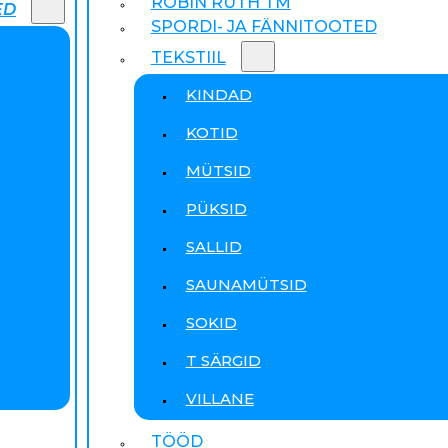
ROBIN RUTH TM
ED
SPORDI- JA FÄNNITOOTED
TEKSTIIL
KINDAD
KOTID
MÜTSID
PÜKSID
SALLID
SAUNAMÜTSID
SOKID
T SÄRGID
VILLANE
TÖÖD