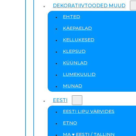
DEKORATIIVTOODED MUUD
EHTED
KÄEPAELAD
KELLUKESED
KLEPSUD
KÜÜNLAD
LUMEKUULID
MUNAD
EESTI
EESTI LIPU VÄRVIDES
ETNO
MA ♥ EESTI / TALLINN