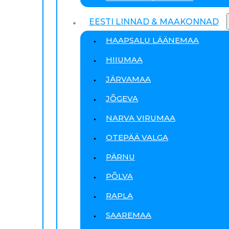
EESTI LINNAD & MAAKONNAD
HAAPSALU LÄÄNEMAA
HIIUMAA
JÄRVAMAA
JÕGEVA
NARVA VIRUMAA
OTEPÄÄ VALGA
PÄRNU
PÕLVA
RAPLA
SAAREMAA