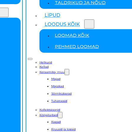
TALDRIKUD JA NÕUD
LIPUD
LOODUS KÕIK
LOOMAD KÕIK
PEHMED LOOMAD
Helkurid
Kellad
Keraamika, muu
Majad
Majakad
Sõrmkübarad
Tuhatoosid
Kollektsioonid
Köögitarbed
Kapad
Kruusid ja topsid