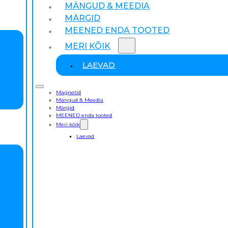
MÄNGUD & MEEDIA
MÄRGID
MEENED ENDA TOOTED
MERI KÕIK
LAEVAD
Magnetid
Mängud & Meedia
Märgid
MEENED enda tooted
Meri kõik
Laevad