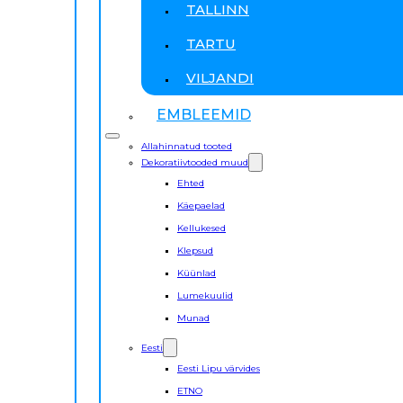
TALLINN
TARTU
VILJANDI
EMBLEEMID
Allahinnatud tooted
Dekoratiivtooded muud
Ehted
Käepaelad
Kellukesed
Klepsud
Küünlad
Lumekuulid
Munad
Eesti
Eesti Lipu värvides
ETNO