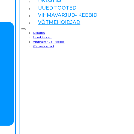
UKRAINA
UUED TOOTED
VIHMAVARJUD- KEEBID
VÕTMEHOIDJAD
Ukraina
Uued tooted
Vihmavarjud- keebid
Võtmehoidjad