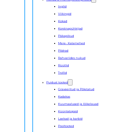
Inglid
Viikingid
Kokad
Korstnapühkijad
Päkapikud
Mere- Kalamehed
Põdrad
Rahvariides nukud
Rüütlid
Trollid
Puidust tooted
Graveeritud ja Põletatud
Kadakas
Kuumaalused ja lõikelauad
Küünlatopsid
Laekad ja karbid
Pooltooted