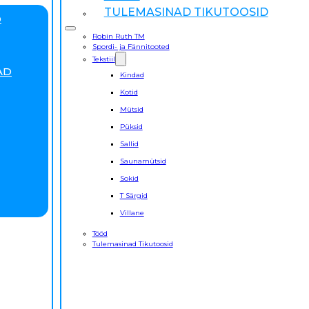
TULEMASINAD TIKUTOOSID
D
Robin Ruth TM
Spordi- ja Fännitooted
Tekstiil
AD
Kindad
Kotid
Mütsid
Püksid
Sallid
Saunamütsid
Sokid
T Särgid
Villane
Tööd
Tulemasinad Tikutoosid