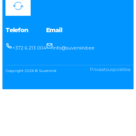
Telefon
Email
+372 6 213 004
info@suveniirid.ee
Privaatsuspoliitika
Copyright 2026 © Suveniirid