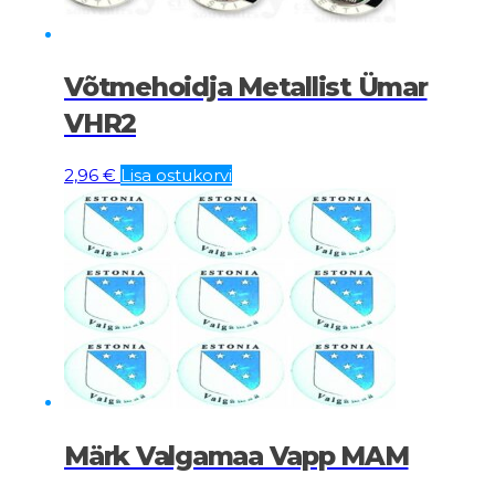
Võtmehoidja Metallist Ümar
VHR2
2,96
€
Lisa ostukorvi
Märk Valgamaa Vapp MAM