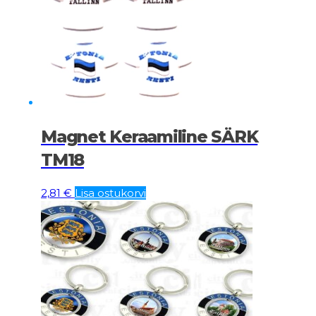
Magnet Keraamiline SÄRK
TM18
2,81
€
Lisa ostukorvi