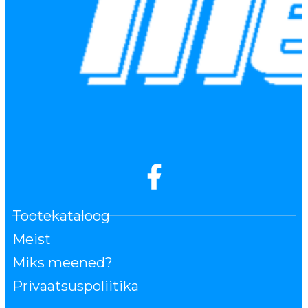
Tootekataloog
Meist
Miks meened?
Privaatsuspoliitika