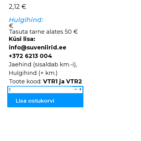
2,12
€
Hulgihind:
€
Tasuta tarne alates 50 €
Küsi lisa:
info@suveniirid.ee
+372 6213 004
Jaehind (sisaldab km.-i),
Hulgihind (+ km.)
Toote kood:
VTR1 ja VTR2
Vitraaž
Tallinn
VTR2.;
VTR1
Lisa ostukorvi
kogus