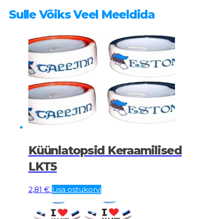
Sulle Võiks Veel Meeldida
Küünlatopsid Keraamilised
LKT5
2,81
€
Lisa ostukorvi