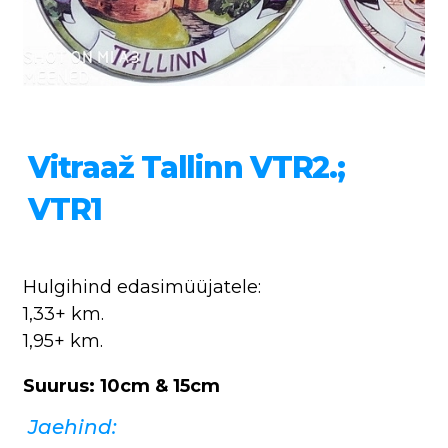
Vitraaž Tallinn VTR2.;
VTR1
Hulgihind edasimüüjatele:
1,33+ km.
1,95+ km.
Suurus: 10cm & 15cm
Jaehind: