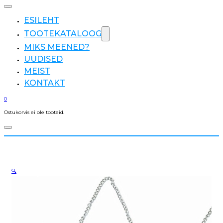
ESILEHT
TOOTEKATALOOG
MIKS MEENED?
UUDISED
MEIST
KONTAKT
0
Ostukorvis ei ole tooteid.
🔍