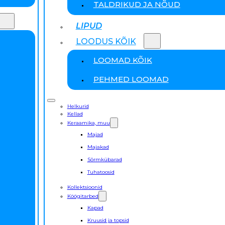
TALDRIKUD JA NÕUD
LIPUD
LOODUS KÕIK
LOOMAD KÕIK
PEHMED LOOMAD
Helkurid
Kellad
Keraamika, muu
Majad
Majakad
Sõrmkübarad
Tuhatoosid
Kollektsioonid
Köögitarbed
Kapad
Kruusid ja topsid