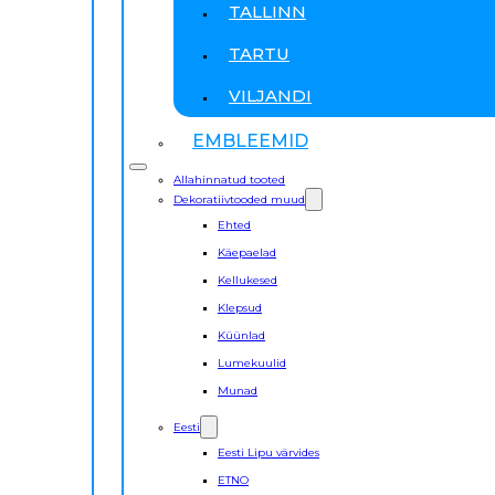
TALLINN
TARTU
VILJANDI
EMBLEEMID
Allahinnatud tooted
Dekoratiivtooded muud
Ehted
Käepaelad
Kellukesed
Klepsud
Küünlad
Lumekuulid
Munad
Eesti
Eesti Lipu värvides
ETNO