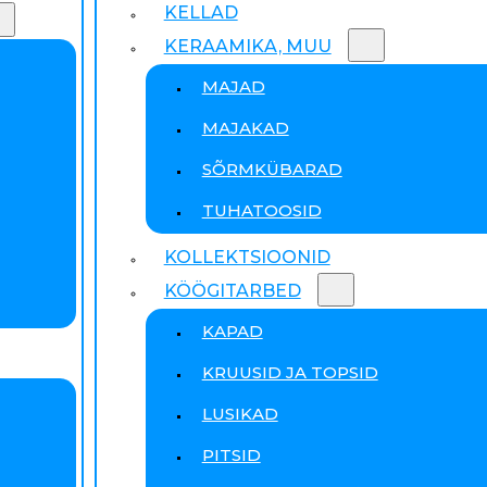
KELLAD
KERAAMIKA, MUU
MAJAD
MAJAKAD
SÕRMKÜBARAD
TUHATOOSID
KOLLEKTSIOONID
KÖÖGITARBED
KAPAD
KRUUSID JA TOPSID
LUSIKAD
PITSID