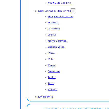
Ma ♥ Eesti / Tallinn
Eesti Linnad & Maakonnad
Haapsalu Läänemaa
Hiiumaa
Järvamaa
Jõgeva
Narva Virumaa
Otepää Valga
Pärnu
Põlva
Rapla
Saaremaa
Tallinn
Tartu
Viljandi
Embleemid