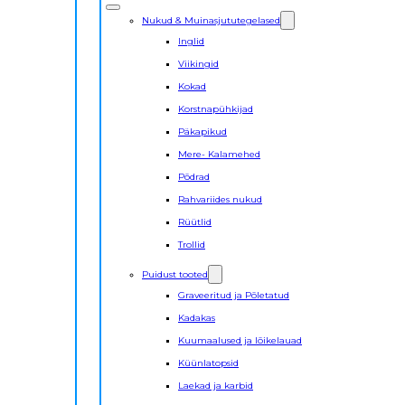
Nukud & Muinasjututegelased
Inglid
Viikingid
Kokad
Korstnapühkijad
Päkapikud
Mere- Kalamehed
Põdrad
Rahvariides nukud
Rüütlid
Trollid
Puidust tooted
Graveeritud ja Põletatud
Kadakas
Kuumaalused ja lõikelauad
Küünlatopsid
Laekad ja karbid