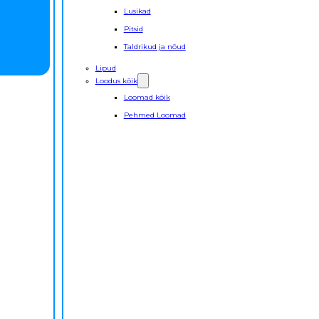
Lusikad
Pitsid
Taldrikud ja nõud
Lipud
Loodus kõik
Loomad kõik
Pehmed Loomad