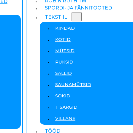
ROBIN RUTH TM
SED
SPORDI- JA FÄNNITOOTED
TEKSTIIL
KINDAD
KOTID
MÜTSID
PÜKSID
SALLID
SAUNAMÜTSID
SOKID
T SÄRGID
VILLANE
TÖÖD