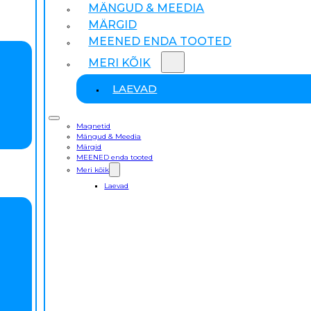
MÄNGUD & MEEDIA
MÄRGID
MEENED ENDA TOOTED
MERI KÕIK
LAEVAD
Magnetid
Mängud & Meedia
Märgid
MEENED enda tooted
Meri kõik
Laevad