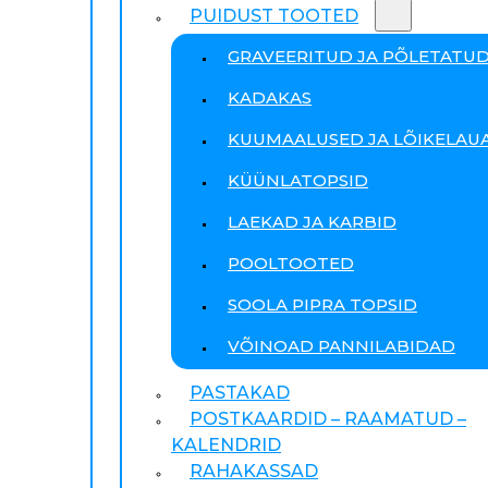
PUIDUST TOOTED
GRAVEERITUD JA PÕLETATU
KADAKAS
KUUMAALUSED JA LÕIKELAU
KÜÜNLATOPSID
LAEKAD JA KARBID
POOLTOOTED
SOOLA PIPRA TOPSID
VÕINOAD PANNILABIDAD
PASTAKAD
POSTKAARDID – RAAMATUD –
KALENDRID
RAHAKASSAD