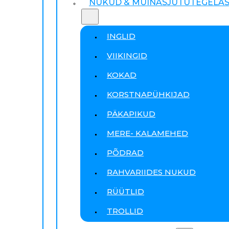
NUKUD & MUINASJUTUTEGELA
INGLID
VIIKINGID
KOKAD
KORSTNAPÜHKIJAD
PÄKAPIKUD
MERE- KALAMEHED
PÕDRAD
RAHVARIIDES NUKUD
RÜÜTLID
TROLLID