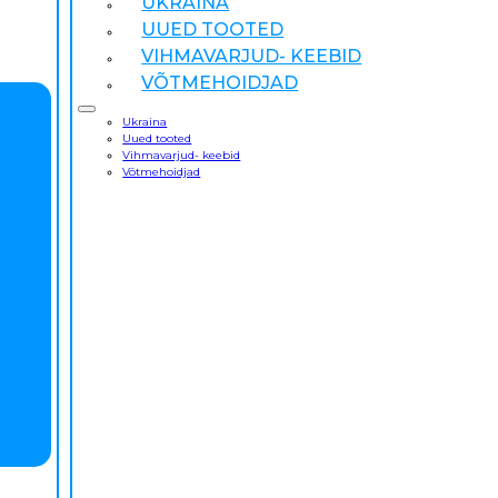
UKRAINA
UUED TOOTED
VIHMAVARJUD- KEEBID
VÕTMEHOIDJAD
Ukraina
Uued tooted
Vihmavarjud- keebid
Võtmehoidjad