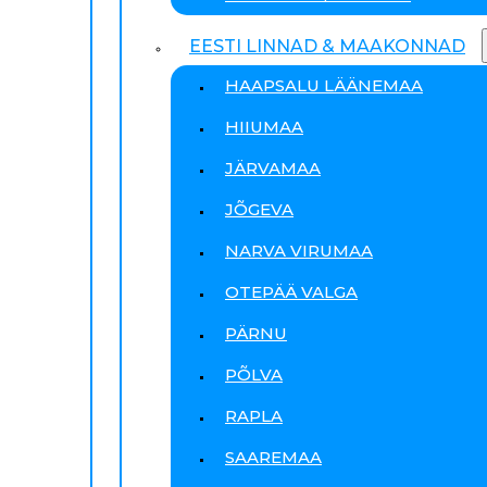
EESTI LINNAD & MAAKONNAD
HAAPSALU LÄÄNEMAA
HIIUMAA
JÄRVAMAA
JÕGEVA
NARVA VIRUMAA
OTEPÄÄ VALGA
PÄRNU
PÕLVA
RAPLA
SAAREMAA