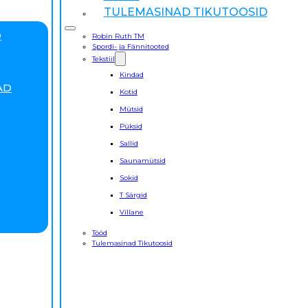
TULEMASINAD TIKUTOOSID
D
Robin Ruth TM
Spordi- ja Fännitooted
Tekstiil
Kindad
AD
Kotid
Mütsid
Püksid
Sallid
Saunamütsid
Sokid
T Särgid
Villane
Tööd
Tulemasinad Tikutoosid