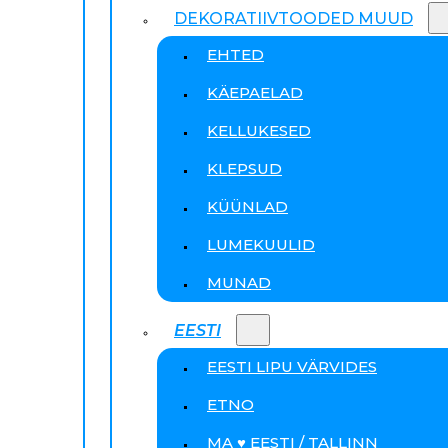
DEKORATIIVTOODED MUUD
EHTED
KÄEPAELAD
KELLUKESED
KLEPSUD
KÜÜNLAD
LUMEKUULID
MUNAD
EESTI
EESTI LIPU VÄRVIDES
ETNO
MA ♥ EESTI / TALLINN