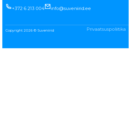
+372 6 213 004
info@suveniirid.ee
Privaatsuspoliitika
Copyright 2026 © Suveniirid