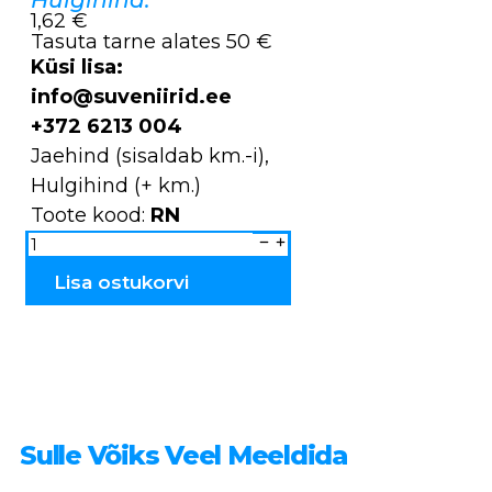
1,62 €
Tasuta tarne alates 50 €
Küsi lisa:
info@suveniirid.ee
+372 6213 004
Jaehind (sisaldab km.-i),
Hulgihind (+ km.)
Toote kood:
RN
Võinuga
kadakast
Mosaiik
RN
Lisa ostukorvi
kogus
Sulle Võiks Veel Meeldida