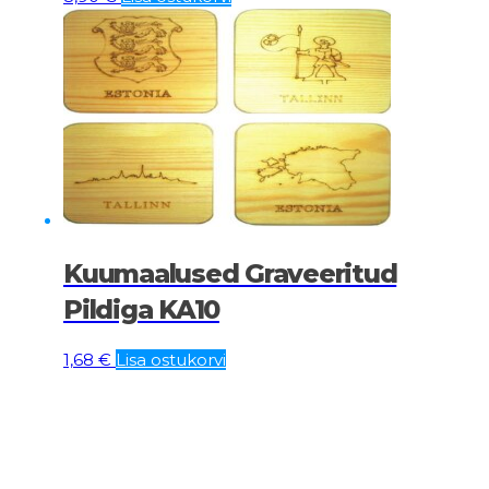
Kuumaalused Graveeritud
Pildiga KA10
1,68
€
Lisa ostukorvi