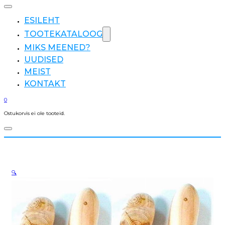
ESILEHT
TOOTEKATALOOG
MIKS MEENED?
UUDISED
MEIST
KONTAKT
0
Ostukorvis ei ole tooteid.
🔍