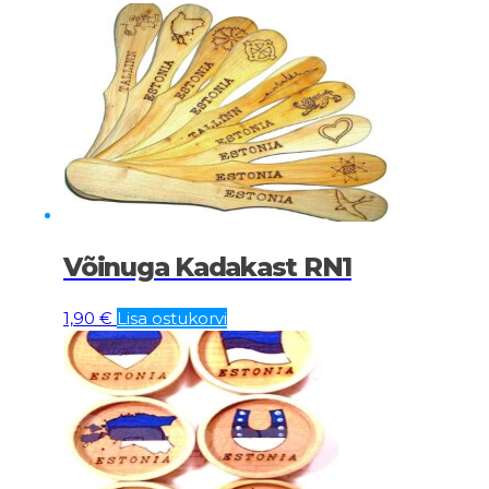
Võinuga Kadakast RN1
1,90
€
Lisa ostukorvi