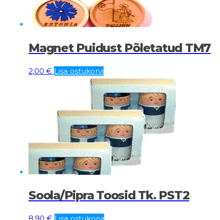
Magnet Puidust Põletatud TM7
2,00
€
Lisa ostukorvi
Soola/pipra Toosid Tk. PST2
8,90
€
Lisa ostukorvi