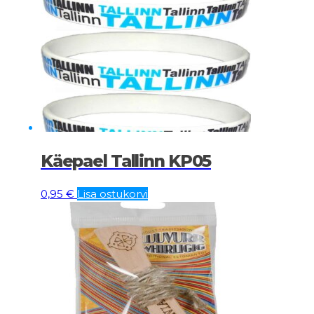
Käepael Tallinn KP05
0,95
€
Lisa ostukorvi