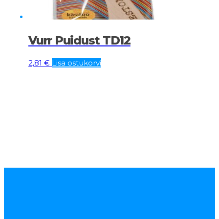
Vurr Puidust TD12
2,81
€
Lisa ostukorvi