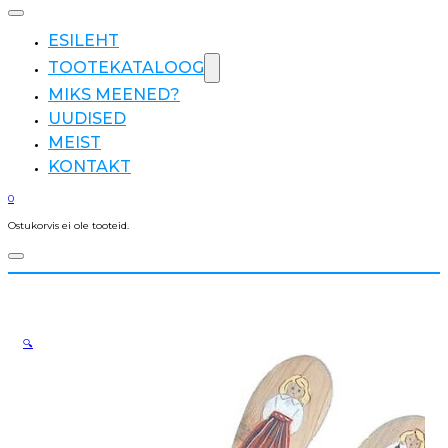
ESILEHT
TOOTEKATALOOG
MIKS MEENED?
UUDISED
MEIST
KONTAKT
0
Ostukorvis ei ole tooteid.
🔍