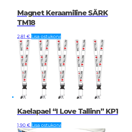
Magnet Keraamiline SÄRK
TM18
2,81
€
Lisa ostukorvi
Kaelapael “I Love Tallinn” KP1
1,90
€
Lisa ostukorvi