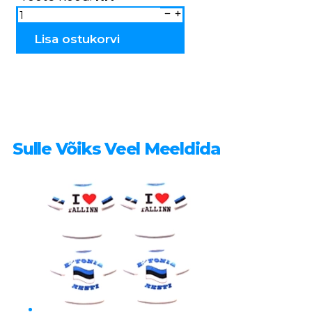
Võinuga
Rahvuslik
TARTU
RN
Lisa ostukorvi
kogus
Sulle Võiks Veel Meeldida