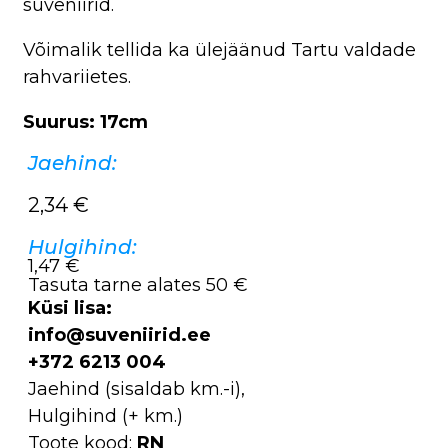
suveniirid.
Võimalik tellida ka ülejäänud Tartu valdade
rahvariietes.
Suurus: 17cm
Jaehind:
2,34
€
Hulgihind:
1,47 €
Tasuta tarne alates 50 €
Küsi lisa:
info@suveniirid.ee
+372 6213 004
Jaehind (sisaldab km.-i),
Hulgihind (+ km.)
Toote kood:
RN