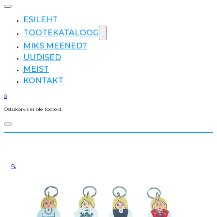
ESILEHT
TOOTEKATALOOG
MIKS MEENED?
UUDISED
MEIST
KONTAKT
0
Ostukorvis ei ole tooteid.
🔍