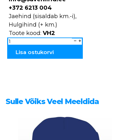
+372 6213 004
Jaehind (sisaldab km.-i),
Hulgihind (+ km.)
Toote kood:
VH2
Võtmehoidja
ANNE
VH2
kogus
Lisa ostukorvi
Sulle Võiks Veel Meeldida