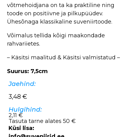
võtmehoidjana on ta ka praktiline ning
toode on positiivne ja pilkupüüdev.
Ühesõnaga klassikaline suveniirtoode.
Võimalus tellida kõigi maakondade
rahvariietes.
– Käsitsi maalitud & Käsitsi valmistatud –
Suurus: 7,5cm
Jaehind:
3,48
€
Hulgihind:
2,11 €
Tasuta tarne alates 50 €
Küsi lisa:
info@suveniirid.ee