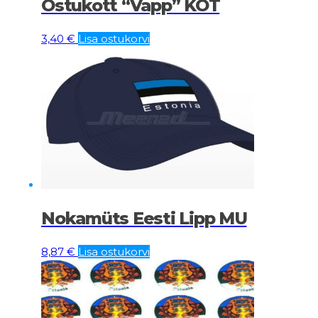
Ostukott “Vapp” KOT
3,40
€
Lisa ostukorvi
Nokamüts Eesti Lipp MU
8,87
€
Lisa ostukorvi