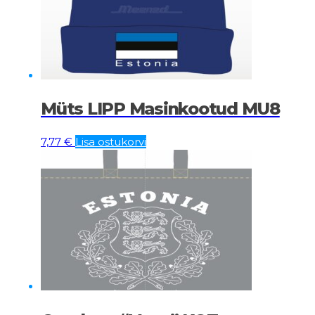
Müts LIPP Masinkootud MU8
7,77
€
Lisa ostukorvi