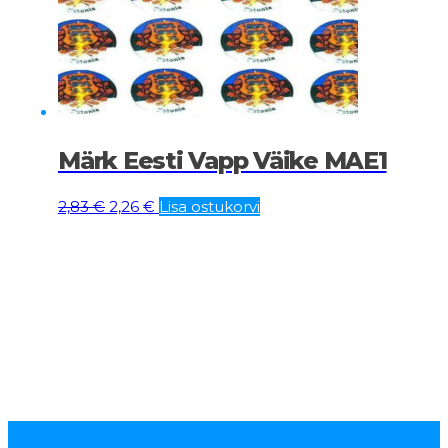
Märk Eesti Vapp Väike MAE1
Algne
Current
2,83
€
2,26
€
Lisa ostukorvi
hind
price
oli:
is:
2,83 €.
2,26 €.