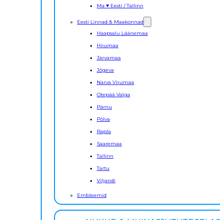
Ma ♥ Eesti / Tallinn
Eesti Linnad & Maakonnad
Haapsalu Läänemaa
Hiiumaa
Järvamaa
Jõgeva
Narva Virumaa
Otepää Valga
Pärnu
Põlva
Rapla
Saaremaa
Tallinn
Tartu
Viljandi
Embleemid