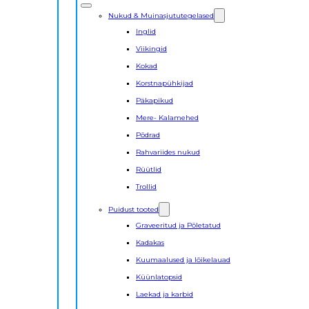
Nukud & Muinasjututegelased
Inglid
Viikingid
Kokad
Korstnapühkijad
Päkapikud
Mere- Kalamehed
Põdrad
Rahvariides nukud
Rüütlid
Trollid
Puidust tooted
Graveeritud ja Põletatud
Kadakas
Kuumaalused ja lõikelauad
Küünlatopsid
Laekad ja karbid