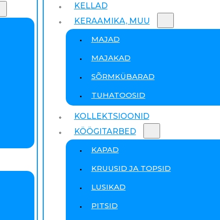
KELLAD
KERAAMIKA, MUU
MAJAD
MAJAKAD
SÕRMKÜBARAD
TUHATOOSID
KOLLEKTSIOONID
KÖÖGITARBED
KAPAD
KRUUSID JA TOPSID
LUSIKAD
PITSID