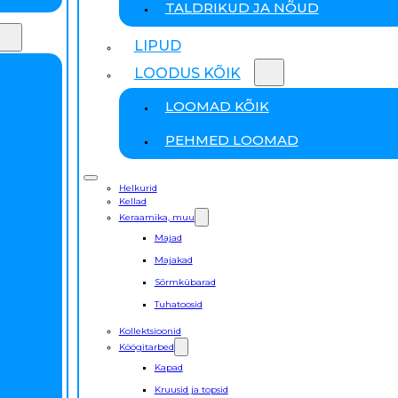
TALDRIKUD JA NÕUD
LIPUD
LOODUS KÕIK
LOOMAD KÕIK
PEHMED LOOMAD
Helkurid
Kellad
Keraamika, muu
Majad
Majakad
Sõrmkübarad
Tuhatoosid
Kollektsioonid
Köögitarbed
Kapad
Kruusid ja topsid