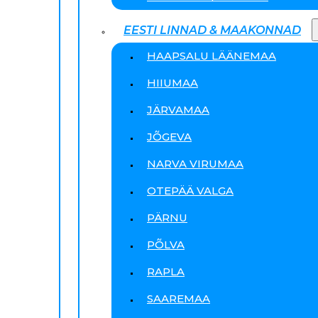
EESTI LINNAD & MAAKONNAD
HAAPSALU LÄÄNEMAA
HIIUMAA
JÄRVAMAA
JÕGEVA
NARVA VIRUMAA
OTEPÄÄ VALGA
PÄRNU
PÕLVA
RAPLA
SAAREMAA