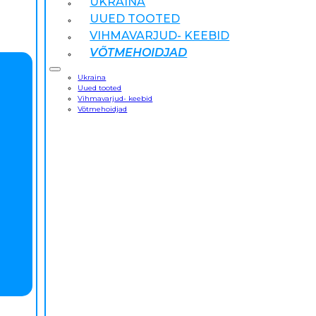
UKRAINA
UUED TOOTED
VIHMAVARJUD- KEEBID
VÕTMEHOIDJAD
Ukraina
Uued tooted
Vihmavarjud- keebid
Võtmehoidjad