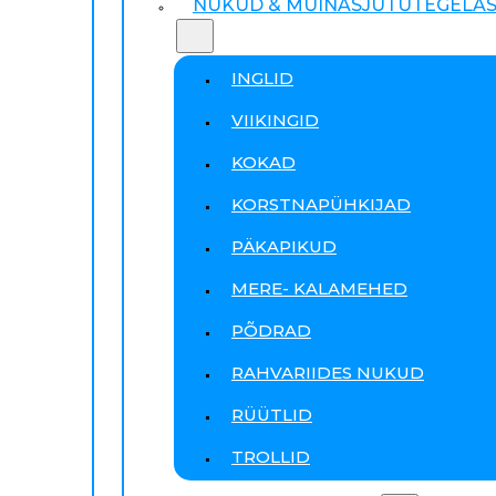
NUKUD & MUINASJUTUTEGELA
INGLID
VIIKINGID
KOKAD
KORSTNAPÜHKIJAD
PÄKAPIKUD
MERE- KALAMEHED
PÕDRAD
RAHVARIIDES NUKUD
RÜÜTLID
TROLLID