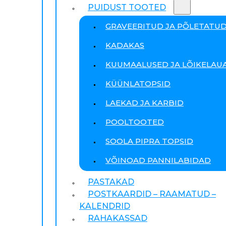
PUIDUST TOOTED
GRAVEERITUD JA PÕLETATU
KADAKAS
KUUMAALUSED JA LÕIKELAU
KÜÜNLATOPSID
LAEKAD JA KARBID
POOLTOOTED
SOOLA PIPRA TOPSID
VÕINOAD PANNILABIDAD
PASTAKAD
POSTKAARDID – RAAMATUD –
KALENDRID
RAHAKASSAD