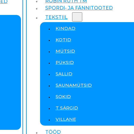
ROBIN RUTH TM
SED
SPORDI- JA FÄNNITOOTED
TEKSTIIL
KINDAD
KOTID
MÜTSID
PÜKSID
SALLID
SAUNAMÜTSID
SOKID
T SÄRGID
VILLANE
TÖÖD