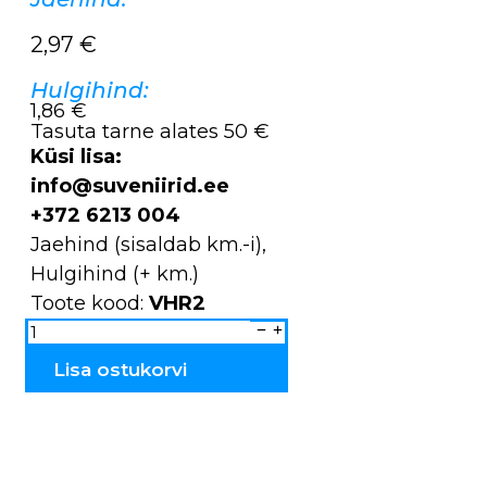
2,97
€
Hulgihind:
1,86 €
Tasuta tarne alates 50 €
Küsi lisa:
info@suveniirid.ee
+372 6213 004
Jaehind (sisaldab km.-i),
Hulgihind (+ km.)
Toote kood:
VHR2
Võtmehoidja
metallist
Tallinn
ovaal
Lisa ostukorvi
VHR2
kogus