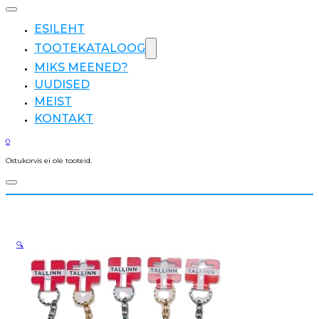
ESILEHT
TOOTEKATALOOG
MIKS MEENED?
UUDISED
MEIST
KONTAKT
0
Ostukorvis ei ole tooteid.
🔍