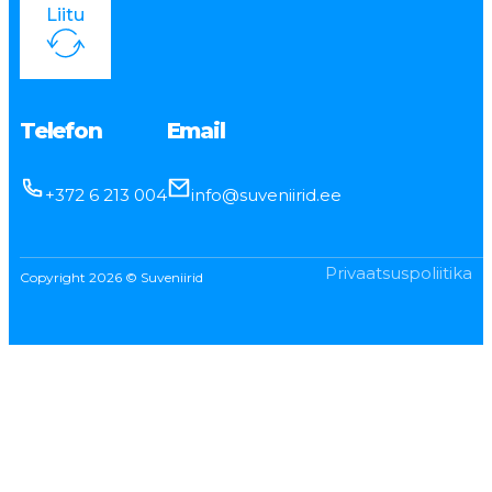
Liitu
Telefon
Email
+372 6 213 004
info@suveniirid.ee
Privaatsuspoliitika
Copyright 2026 © Suveniirid