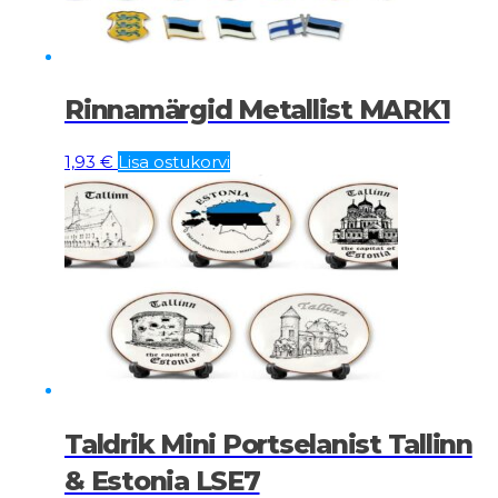
Rinnamärgid Metallist MARK1
1,93
€
Lisa ostukorvi
Taldrik Mini Portselanist Tallinn
& Estonia LSE7