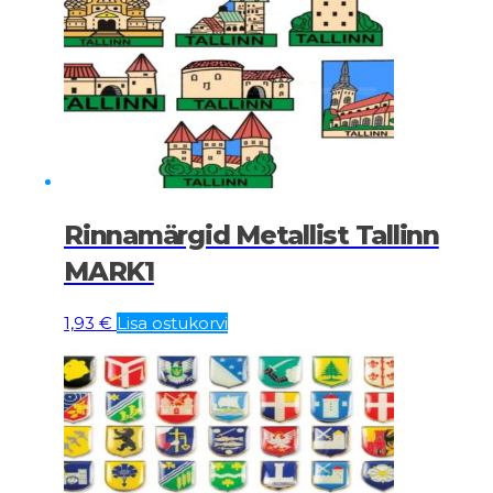
Rinnamärgid Metallist Tallinn
MARK1
1,93
€
Lisa ostukorvi