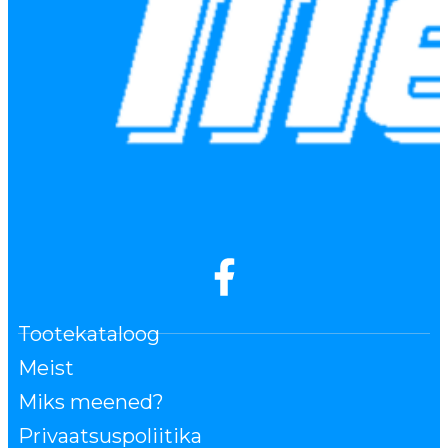
Tootekataloog
Meist
Miks meened?
Privaatsuspoliitika