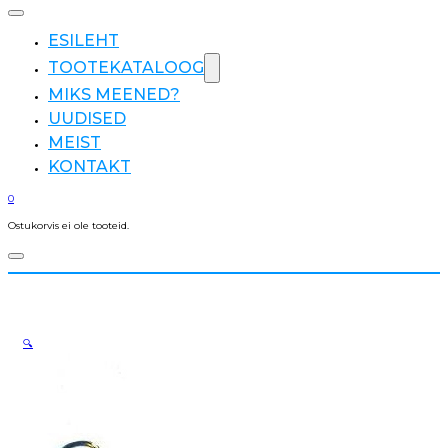
ESILEHT
TOOTEKATALOOG
MIKS MEENED?
UUDISED
MEIST
KONTAKT
0
Ostukorvis ei ole tooteid.
🔍