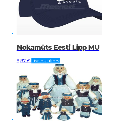
Nokamüts Eesti Lipp MU
8,87
€
Lisa ostukorvi