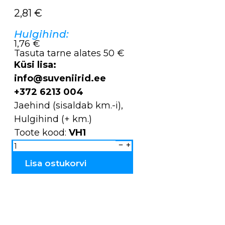
2,81
€
Hulgihind:
1,76 €
Tasuta tarne alates 50 €
Küsi lisa:
info@suveniirid.ee
+372 6213 004
Jaehind (sisaldab km.-i),
Hulgihind (+ km.)
Toote kood:
VH1
Võtmehoidja
põletatud
&
peitsitud
Lisa ostukorvi
ANU
VH1
kogus