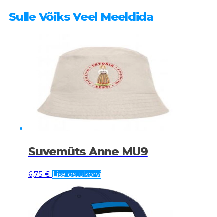
Sulle Võiks Veel Meeldida
Suvemüts Anne MU9
6,75
€
Lisa ostukorvi