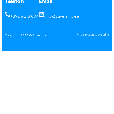
Telefon
Email
+372 6 213 004
info@suveniirid.ee
Privaatsuspoliitika
Copyright 2026 © Suveniirid