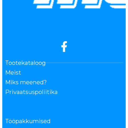
Tootekataloog
Meist
Miks meened?
Privaatsuspoliitika
Tööpakkumised