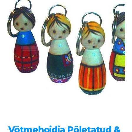
Võtmehoidja Põletatud &