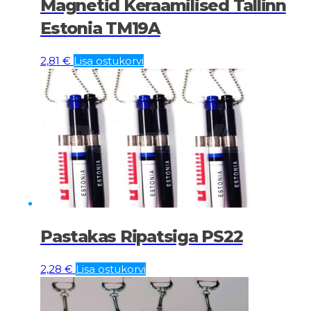
Magnetid Keraamilised Tallinn
Estonia TM19A
2,81
€
Lisa ostukorvi
Pastakas Ripatsiga PS22
2,28
€
Lisa ostukorvi