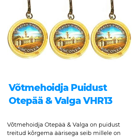
Võtmehoidja Puidust
Otepää & Valga VHR13
Võtmehoidja Otepää & Valga on puidust
treitud kõrgema äärisega seib millele on