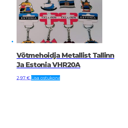
Võtmehoidja Metallist Tallinn
Ja Estonia VHR20A
2,97
€
Lisa ostukorvi