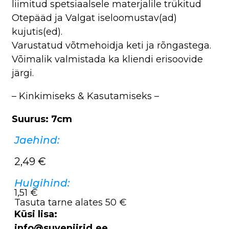
liimitud spetsiaalsele materjalile trükitud
Otepääd ja Valgat iseloomustav(ad)
kujutis(ed).
Varustatud võtmehoidja keti ja rõngastega.
Võimalik valmistada ka kliendi erisoovide
järgi.
– Kinkimiseks & Kasutamiseks –
Suurus: 7cm
Jaehind:
2,49
€
Hulgihind:
1,51 €
Tasuta tarne alates 50 €
Küsi lisa:
info@suveniirid.ee