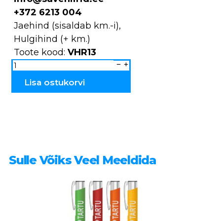
+372 6213 004
Jaehind (sisaldab km.-i),
Hulgihind (+ km.)
Toote kood:
VHR13
Võtmehoidja
puidust
Otepää
&
Lisa ostukorvi
Valga
VHR13
kogus
Sulle Võiks Veel Meeldida