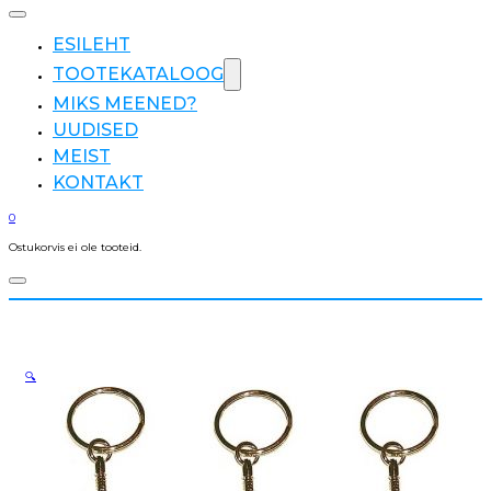
ESILEHT
TOOTEKATALOOG
MIKS MEENED?
UUDISED
MEIST
KONTAKT
0
Ostukorvis ei ole tooteid.
🔍