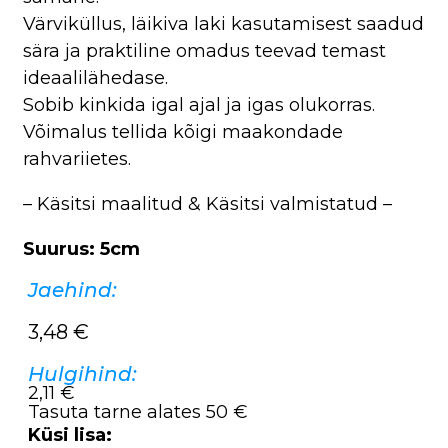
Värviküllus, läikiva laki kasutamisest saadud
sära ja praktiline omadus teevad temast
ideaalilähedase.
Sobib kinkida igal ajal ja igas olukorras.
Võimalus tellida kõigi maakondade
rahvariietes.
– Käsitsi maalitud & Käsitsi valmistatud –
Suurus: 5cm
Jaehind:
3,48
€
Hulgihind:
2,11 €
Tasuta tarne alates 50 €
Küsi lisa: