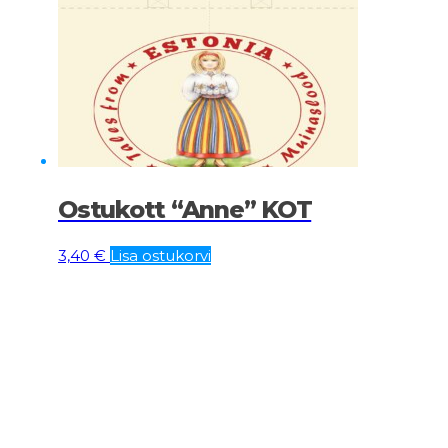
Ostukott “Anne” KOT
3,40
€
Lisa ostukorvi