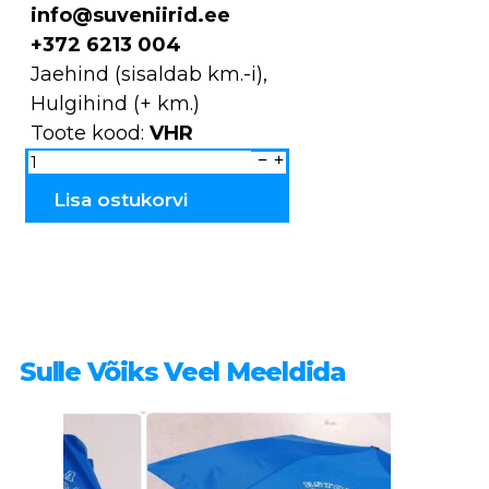
info@suveniirid.ee
+372 6213 004
Jaehind (sisaldab km.-i),
Hulgihind (+ km.)
Toote kood:
VHR
Võtmehoidjad
ANNELI
rahvuslik
VHR
Lisa ostukorvi
kogus
Sulle Võiks Veel Meeldida