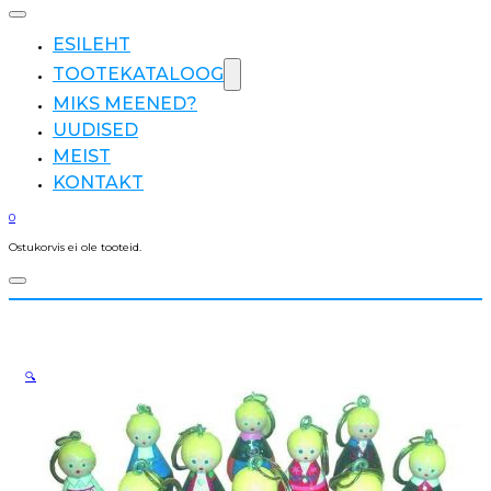
ESILEHT
TOOTEKATALOOG
MIKS MEENED?
UUDISED
MEIST
KONTAKT
0
Ostukorvis ei ole tooteid.
🔍