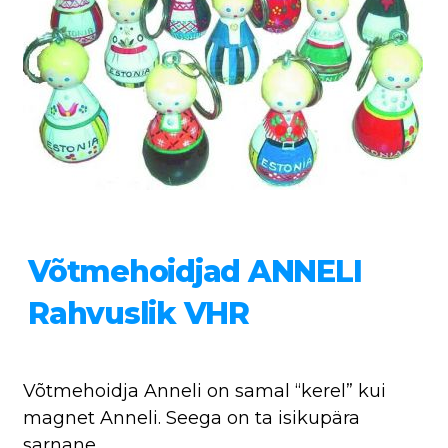
Võtmehoidjad ANNELI
Rahvuslik VHR
Võtmehoidja Anneli on samal “kerel” kui
magnet Anneli. Seega on ta isikupära
sarnane.