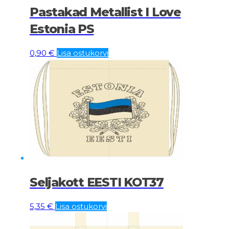
Pastakad Metallist I Love
Estonia PS
0,90
€
Lisa ostukorvi
Seljakott EESTI KOT37
5,35
€
Lisa ostukorvi