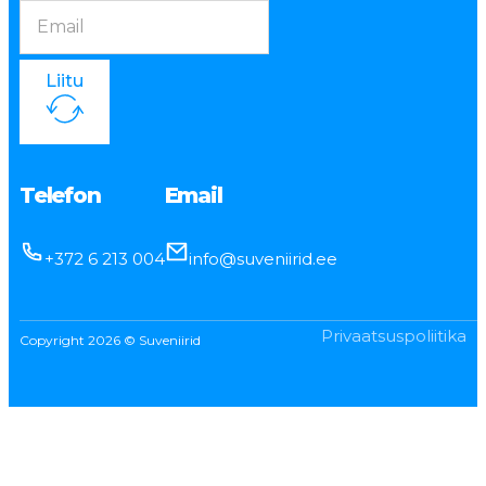
Liitu
Telefon
Email
+372 6 213 004
info@suveniirid.ee
Privaatsuspoliitika
Copyright 2026 © Suveniirid