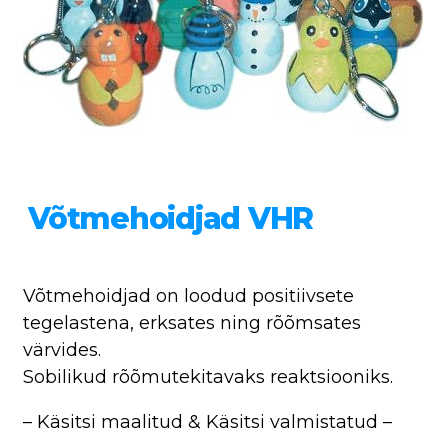
Võtmehoidjad VHR
Võtmehoidjad on loodud positiivsete
tegelastena, erksates ning rõõmsates
värvides.
Sobilikud rõõmutekitavaks reaktsiooniks.
– Käsitsi maalitud & Käsitsi valmistatud –