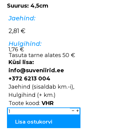
Suurus: 4,5cm
Jaehind:
2,81
€
Hulgihind:
1,76 €
Tasuta tarne alates 50 €
Küsi lisa:
info@suveniirid.ee
+372 6213 004
Jaehind (sisaldab km.-i),
Hulgihind (+ km.)
Toote kood:
VHR
Võtmehoidjad
VHR
kogus
Lisa ostukorvi