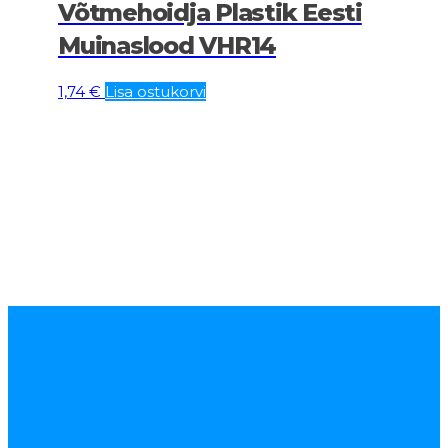
Võtmehoidja Plastik Eesti
Muinaslood VHR14
1,74
€
Lisa ostukorvi