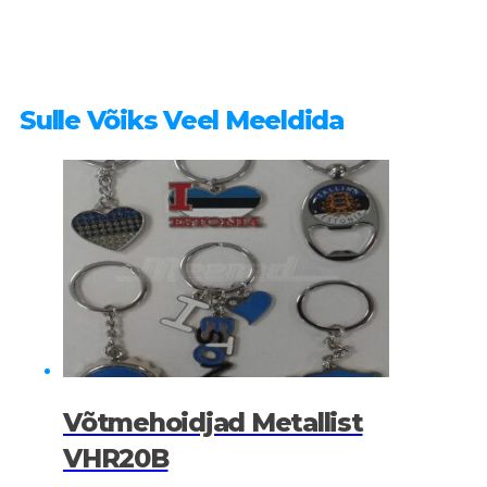
Sulle Võiks Veel Meeldida
Võtmehoidjad Metallist
VHR20B