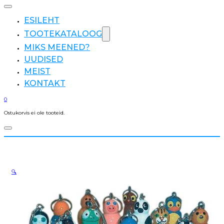
ESILEHT
TOOTEKATALOOG
MIKS MEENED?
UUDISED
MEIST
KONTAKT
0
Ostukorvis ei ole tooteid.
🔍