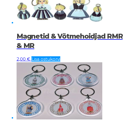
Magnetid & Võtmehoidjad RMR
& MR
2,00
€
Lisa ostukorvi