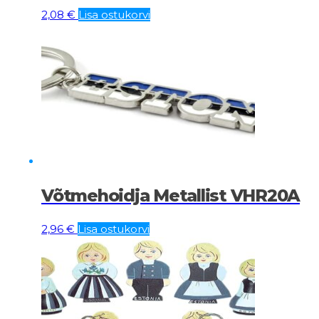
2,08
€
Lisa ostukorvi
Võtmehoidja Metallist VHR20A
2,96
€
Lisa ostukorvi