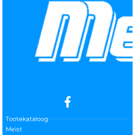
Tootekataloog
Meist