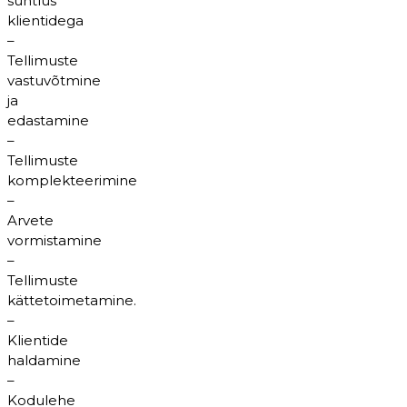
suhtlus
klientidega
–
Tellimuste
vastuvõtmine
ja
edastamine
–
Tellimuste
komplekteerimine
–
Arvete
vormistamine
–
Tellimuste
kättetoimetamine.
–
Klientide
haldamine
–
Kodulehe