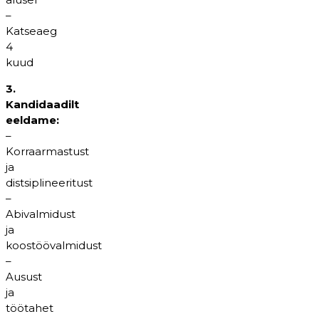
–
Katseaeg
4
kuud
3.
Kandidaadilt
eeldame:
–
Korraarmastust
ja
distsiplineeritust
–
Abivalmidust
ja
koostöövalmidust
–
Ausust
ja
töötahet