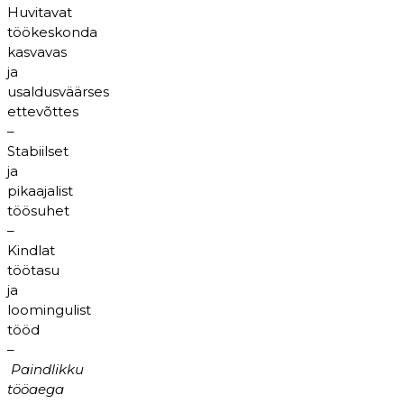
Huvitavat
töökeskonda
kasvavas
ja
usaldusväärses
ettevõttes
–
Stabiilset
ja
pikaajalist
töösuhet
–
Kindlat
töötasu
ja
loomingulist
tööd
–
Paindlikku
tööaega