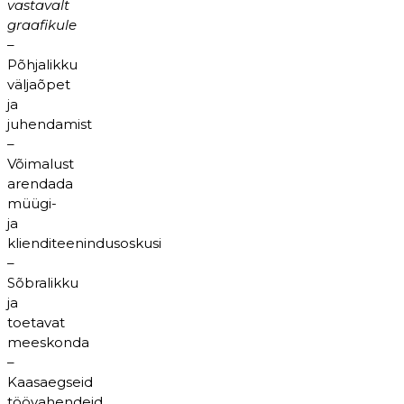
vastavalt
graafikule
–
Põhjalikku
väljaõpet
ja
juhendamist
–
Võimalust
arendada
müügi-
ja
klienditeenindusoskusi
–
Sõbralikku
ja
toetavat
meeskonda
–
Kaasaegseid
töövahendeid