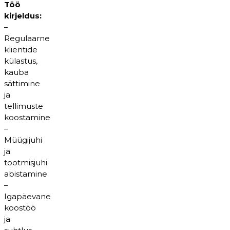
Töö
kirjeldus:
–
Regulaarne
klientide
külastus,
kauba
sättimine
ja
tellimuste
koostamine
–
Müügijuhi
ja
tootmisjuhi
abistamine
–
Igapäevane
koostöö
ja