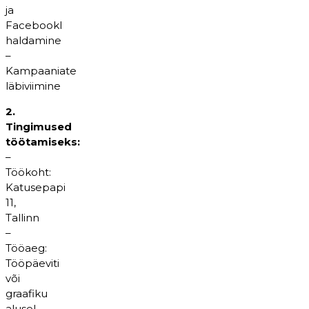
ja
FacebookI
haldamine
–
Kampaaniate
läbiviimine
2.
Tingimused
töötamiseks:
–
Töökoht:
Katusepapi
11,
Tallinn
–
Tööaeg:
Tööpäeviti
või
graafiku
alusel