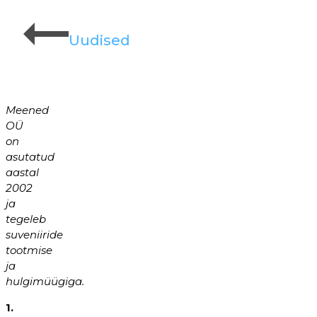
Uudised
Meened
OÜ
on
asutatud
aastal
2002
ja
tegeleb
suveniiride
tootmise
ja
hulgimüügiga.
1.