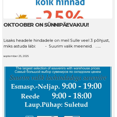
illustration of red color paper sale label with shadow
OKTOOBER ON SÜNNIPÄEVAKUU!
Lisaks headele hindadele on meil Sulle veel 3 põhjust,
miks astuda läbi: - Suurim valik meeneid. …...
september 25, 2025