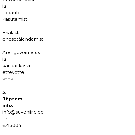
ja
tööauto
kasutamist
–
Erialast
enesetäiendamist
–
Arenguvõimalusi
ja
karjäärikasvu
ettevõtte
sees
5.
Täpsem
info:
info@suveniirid.ee
tel:
6213004