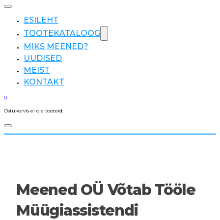
ESILEHT
TOOTEKATALOOG
MIKS MEENED?
UUDISED
MEIST
KONTAKT
0
Ostukorvis ei ole tooteid.
Meened OÜ Võtab Tööle
Müügiassistendi