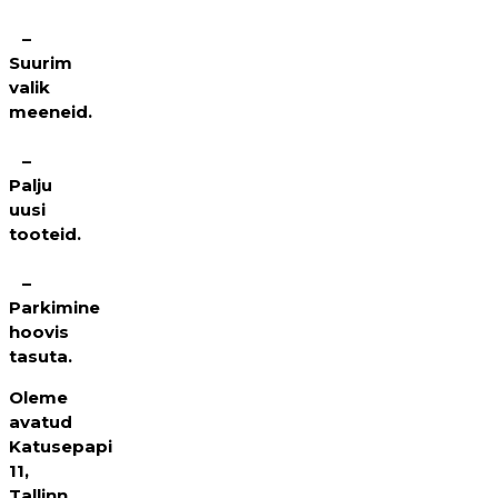
–
Suurim
valik
meeneid.
–
Palju
uusi
tooteid.
–
Parkimine
hoovis
tasuta.
Oleme
avatud
Katusepapi
11,
Tallinn