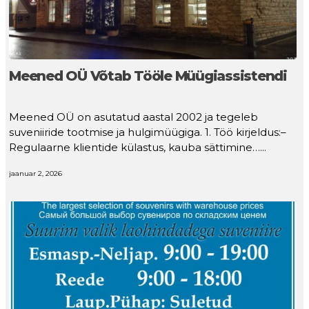
illustration of red color paper sale label with shadow
Meened OÜ Võtab Tööle Müügiassistendi
Meened OÜ on asutatud aastal 2002 ja tegeleb
suveniiride tootmise ja hulgimüügiga. 1. Töö kirjeldus:–
Regulaarne klientide külastus, kauba sättimine…...
jaanuar 2, 2026