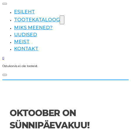
ESILEHT
TOOTEKATALOOG
MIKS MEENED?
UUDISED
MEIST
KONTAKT
0
Ostukorvis ei ole tooteid.
OKTOOBER ON
SÜNNIPÄEVAKUU!