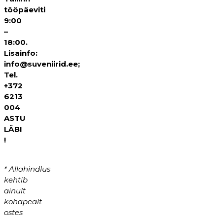
tööpäeviti
9:00
–
18:00.
Lisainfo:
info@suveniirid.ee;
Tel.
+372
6213
004
ASTU
LÄBI
!
* Allahindlus
kehtib
ainult
kohapealt
ostes