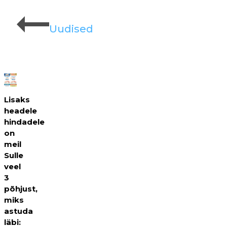
Uudised
Lisaks
headele
hindadele
on
meil
Sulle
veel
3
põhjust,
miks
astuda
läbi: