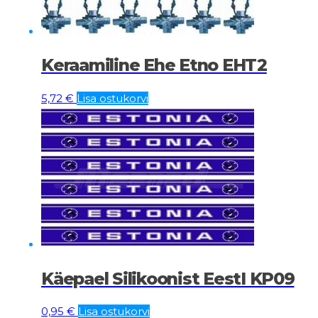
Keraamiline Ehe Etno EHT2
5,72
€
Lisa ostukorvi
Käepael Silikoonist EestI KP09
0,95
€
Lisa ostukorvi