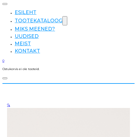
ESILEHT
TOOTEKATALOOG
MIKS MEENED?
UUDISED
MEIST
KONTAKT
0
Ostukorvis ei ole tooteid.
🔍