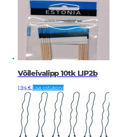
Võileivalipp 10tk LIP2b
1,94
€
Lisa ostukorvi