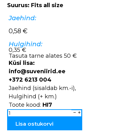
Suurus: Fits all size
Jaehind:
0,58
€
Hulgihind:
0,35 €
Tasuta tarne alates 50 €
Küsi lisa:
info@suveniirid.ee
+372 6213 004
Jaehind (sisaldab km.-i),
Hulgihind (+ km.)
Toote kood:
HI7
Käepael
silikoonist
Tallinn
HI7
Lisa ostukorvi
kogus