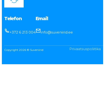
Telefon
Email
+372 6 213 004
info@suveniirid.ee
Privaatsuspoliitika
Copyright 2026 © Suveniirid