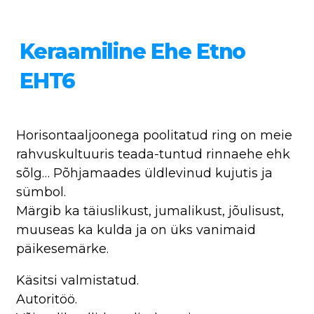
Keraamiline Ehe Etno
EHT6
Horisontaaljoonega poolitatud ring on meie
rahvuskultuuris teada-tuntud rinnaehe ehk
sõlg… Põhjamaades üldlevinud kujutis ja
sümbol.
Märgib ka täiuslikust, jumalikust, jõulisust,
muuseas ka kulda ja on üks vanimaid
päikesemärke.
Käsitsi valmistatud.
Autoritöö.