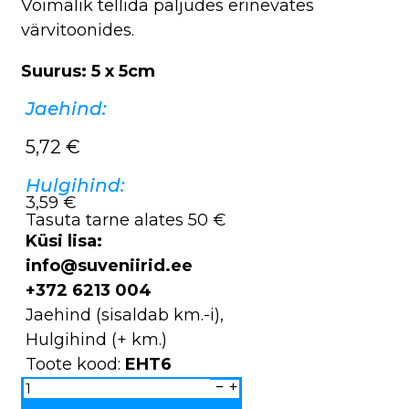
Võimalik tellida paljudes erinevates
värvitoonides.
Suurus: 5 x 5cm
Jaehind:
5,72
€
Hulgihind:
3,59 €
Tasuta tarne alates 50 €
Küsi lisa:
info@suveniirid.ee
+372 6213 004
Jaehind (sisaldab km.-i),
Hulgihind (+ km.)
Toote kood:
EHT6
Keraamiline
ehe
etno