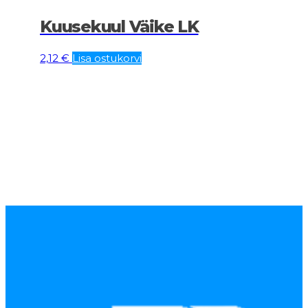
Kuusekuul Väike LK
2,12
€
Lisa ostukorvi