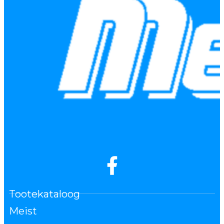
Tootekataloog
Meist