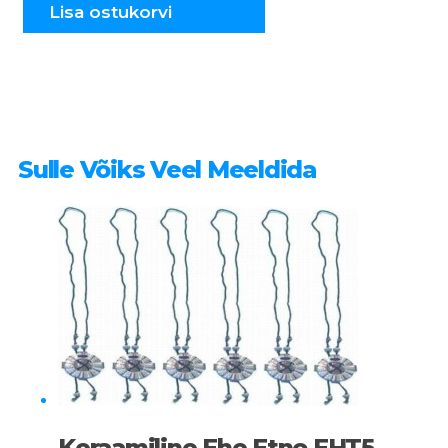
EHT6
Lisa ostukorvi
kogus
Sulle Võiks Veel Meeldida
Keraamiline Ehe Etno EHT5