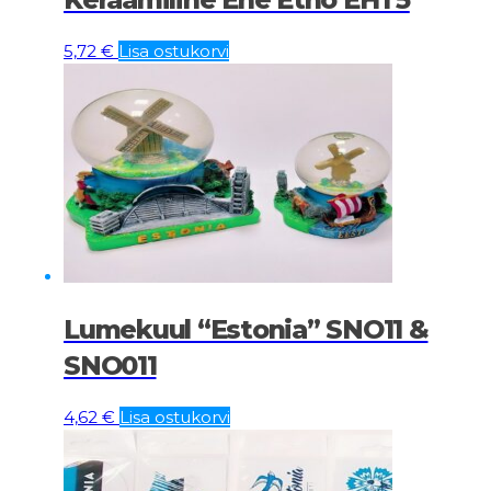
5,72
€
Lisa ostukorvi
Lumekuul “Estonia” SNO11 &
SNO011
4,62
€
Lisa ostukorvi