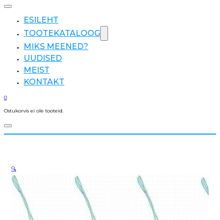
ESILEHT
TOOTEKATALOOG
MIKS MEENED?
UUDISED
MEIST
KONTAKT
0
Ostukorvis ei ole tooteid.
🔍