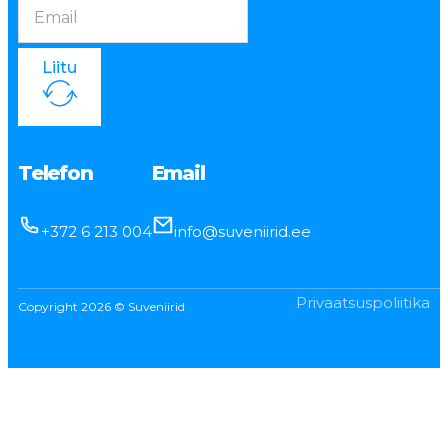
Liitu
Telefon
Email
+372 6 213 004
info@suveniirid.ee
Privaatsuspoliitika
Copyright 2026 © Suveniirid