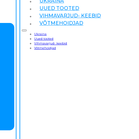
UKRAINA
UUED TOOTED
VIHMAVARJUD- KEEBID
VÕTMEHOIDJAD
Ukraina
Uued tooted
Vihmavarjud- keebid
Võtmehoidjad