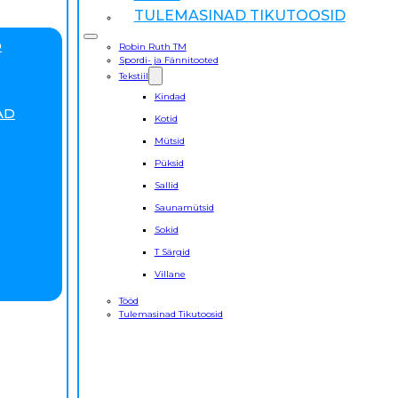
TULEMASINAD TIKUTOOSID
D
Robin Ruth TM
Spordi- ja Fännitooted
Tekstiil
Kindad
AD
Kotid
Mütsid
Püksid
Sallid
Saunamütsid
Sokid
T Särgid
Villane
Tööd
Tulemasinad Tikutoosid