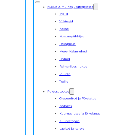
Nukud & Muinasjututegelased
Inglid
Viikingid
Kokad
Korstnapühkijad
Päkapikud
Mere- Kalamehed
Põdrad
Rahvariides nukud
Rüütlid
Trollid
Puidust tooted
Graveeritud ja Põletatud
Kadakas
Kuumaalused ja lõikelauad
Küünlatopsid
Laekad ja karbid