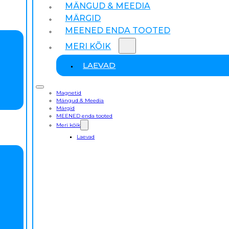
MÄNGUD & MEEDIA
MÄRGID
MEENED ENDA TOOTED
MERI KÕIK
LAEVAD
Magnetid
Mängud & Meedia
Märgid
MEENED enda tooted
Meri kõik
Laevad