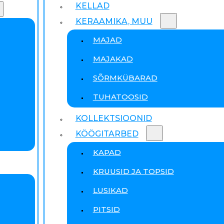
KELLAD
KERAAMIKA, MUU
MAJAD
MAJAKAD
SÕRMKÜBARAD
TUHATOOSID
KOLLEKTSIOONID
KÖÖGITARBED
KAPAD
KRUUSID JA TOPSID
LUSIKAD
PITSID