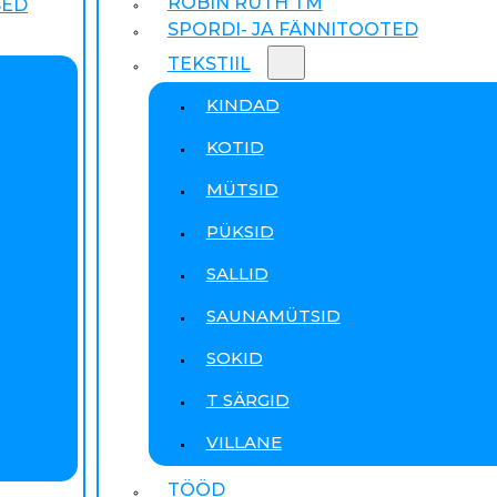
ROBIN RUTH TM
SED
SPORDI- JA FÄNNITOOTED
TEKSTIIL
KINDAD
KOTID
MÜTSID
PÜKSID
SALLID
SAUNAMÜTSID
SOKID
T SÄRGID
VILLANE
TÖÖD