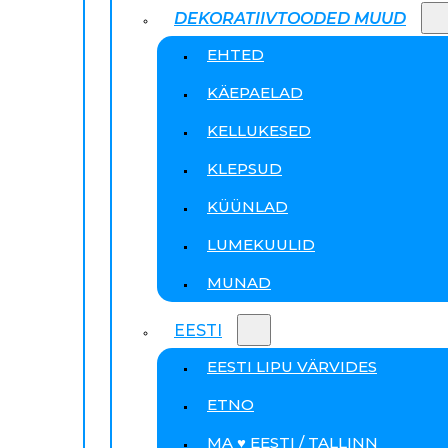
DEKORATIIVTOODED MUUD
EHTED
KÄEPAELAD
KELLUKESED
KLEPSUD
KÜÜNLAD
LUMEKUULID
MUNAD
EESTI
EESTI LIPU VÄRVIDES
ETNO
MA ♥ EESTI / TALLINN