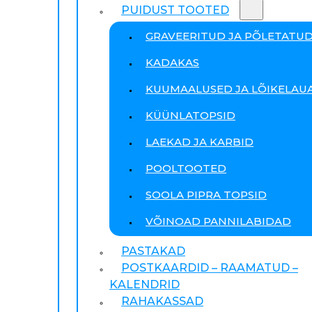
PUIDUST TOOTED
GRAVEERITUD JA PÕLETATU
KADAKAS
KUUMAALUSED JA LÕIKELAU
KÜÜNLATOPSID
LAEKAD JA KARBID
POOLTOOTED
SOOLA PIPRA TOPSID
VÕINOAD PANNILABIDAD
PASTAKAD
POSTKAARDID – RAAMATUD –
KALENDRID
RAHAKASSAD