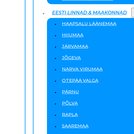
EESTI LINNAD & MAAKONNAD
HAAPSALU LÄÄNEMAA
HIIUMAA
JÄRVAMAA
JÕGEVA
NARVA VIRUMAA
OTEPÄÄ VALGA
PÄRNU
PÕLVA
RAPLA
SAAREMAA