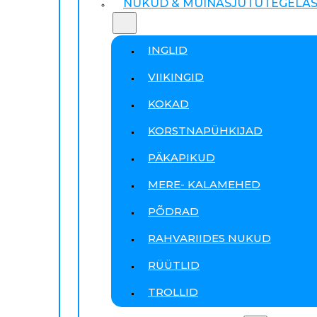
NUKUD & MUINASJUTUTEGELA
INGLID
VIIKINGID
KOKAD
KORSTNAPÜHKIJAD
PÄKAPIKUD
MERE- KALAMEHED
PÕDRAD
RAHVARIIDES NUKUD
RÜÜTLID
TROLLID