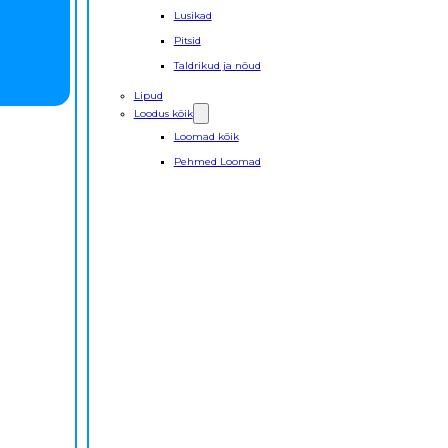
Lusikad
Pitsid
Taldrikud ja nõud
Lipud
Loodus kõik
Loomad kõik
Pehmed Loomad