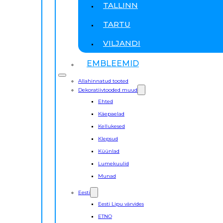
TALLINN
TARTU
VILJANDI
EMBLEEMID
Allahinnatud tooted
Dekoratiivtooded muud
Ehted
Käepaelad
Kellukesed
Klepsud
Küünlad
Lumekuulid
Munad
Eesti
Eesti Lipu värvides
ETNO