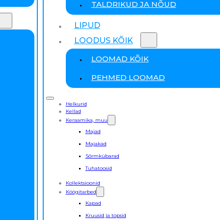
TALDRIKUD JA NÕUD
LIPUD
LOODUS KÕIK
LOOMAD KÕIK
PEHMED LOOMAD
Helkurid
Kellad
Keraamika, muu
Majad
Majakad
Sõrmkübarad
Tuhatoosid
Kollektsioonid
Köögitarbed
Kapad
Kruusid ja topsid