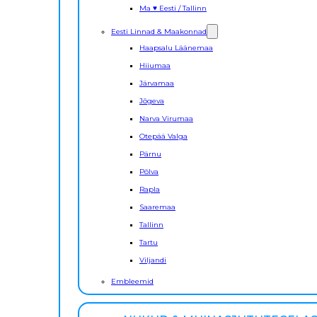
Ma ♥ Eesti / Tallinn
Eesti Linnad & Maakonnad
Haapsalu Läänemaa
Hiiumaa
Järvamaa
Jõgeva
Narva Virumaa
Otepää Valga
Pärnu
Põlva
Rapla
Saaremaa
Tallinn
Tartu
Viljandi
Embleemid