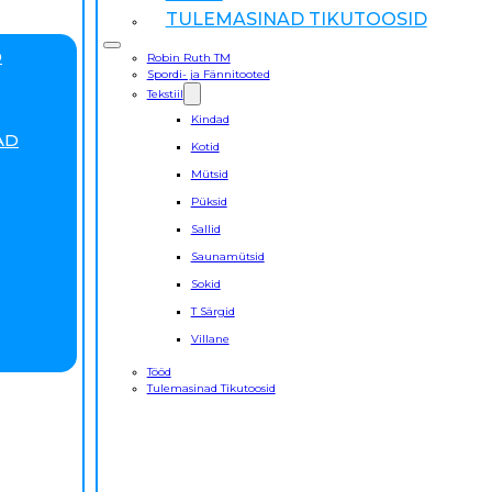
TULEMASINAD TIKUTOOSID
D
Robin Ruth TM
Spordi- ja Fännitooted
Tekstiil
Kindad
AD
Kotid
Mütsid
Püksid
Sallid
Saunamütsid
Sokid
T Särgid
Villane
Tööd
Tulemasinad Tikutoosid