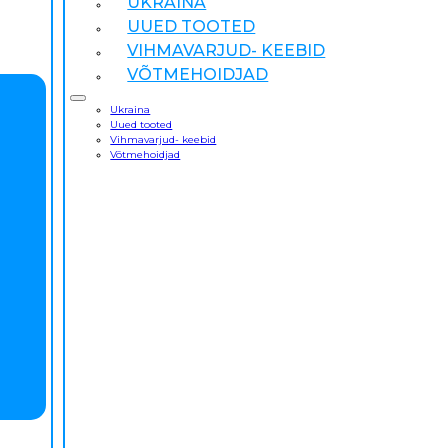
UKRAINA
UUED TOOTED
VIHMAVARJUD- KEEBID
VÕTMEHOIDJAD
Ukraina
Uued tooted
Vihmavarjud- keebid
Võtmehoidjad