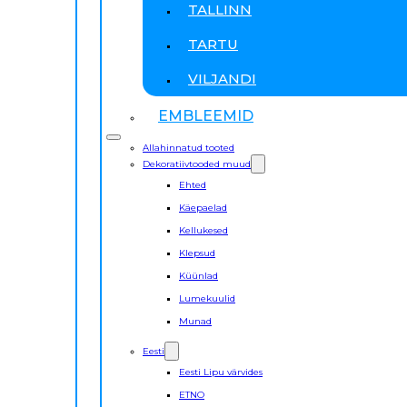
TALLINN
TARTU
VILJANDI
EMBLEEMID
Allahinnatud tooted
Dekoratiivtooded muud
Ehted
Käepaelad
Kellukesed
Klepsud
Küünlad
Lumekuulid
Munad
Eesti
Eesti Lipu värvides
ETNO