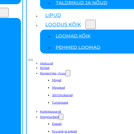
TALDRIKUD JA NÕUD
LIPUD
LOODUS KÕIK
LOOMAD KÕIK
PEHMED LOOMAD
Helkurid
Kellad
Keraamika, muu
Majad
Majakad
Sõrmkübarad
Tuhatoosid
Kollektsioonid
Köögitarbed
Kapad
Kruusid ja topsid