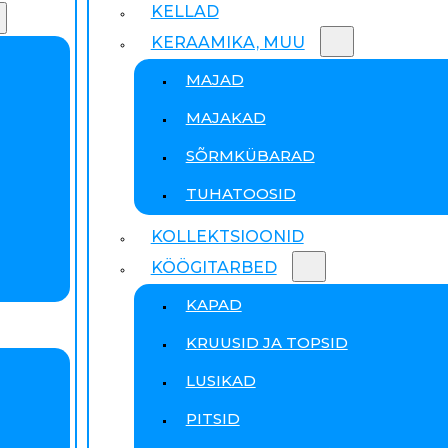
KELLAD
KERAAMIKA, MUU
MAJAD
MAJAKAD
SÕRMKÜBARAD
TUHATOOSID
KOLLEKTSIOONID
KÖÖGITARBED
KAPAD
KRUUSID JA TOPSID
LUSIKAD
PITSID