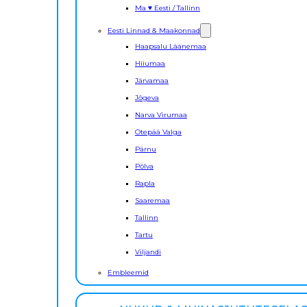
Ma ♥ Eesti / Tallinn
Eesti Linnad & Maakonnad
Haapsalu Läänemaa
Hiiumaa
Järvamaa
Jõgeva
Narva Virumaa
Otepää Valga
Pärnu
Põlva
Rapla
Saaremaa
Tallinn
Tartu
Viljandi
Embleemid