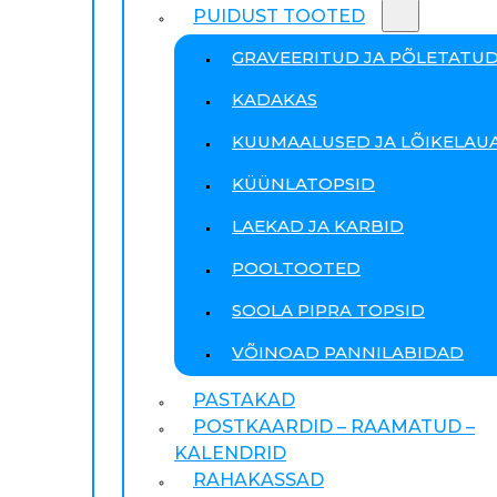
PUIDUST TOOTED
GRAVEERITUD JA PÕLETATU
KADAKAS
KUUMAALUSED JA LÕIKELAU
KÜÜNLATOPSID
LAEKAD JA KARBID
POOLTOOTED
SOOLA PIPRA TOPSID
VÕINOAD PANNILABIDAD
PASTAKAD
POSTKAARDID – RAAMATUD –
KALENDRID
RAHAKASSAD