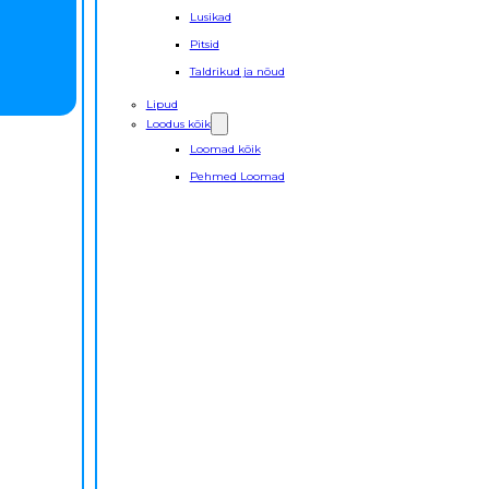
Lusikad
Pitsid
Taldrikud ja nõud
Lipud
Loodus kõik
Loomad kõik
Pehmed Loomad