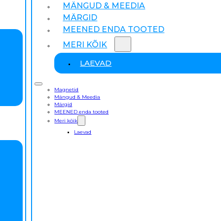
MÄNGUD & MEEDIA
MÄRGID
MEENED ENDA TOOTED
MERI KÕIK
LAEVAD
Magnetid
Mängud & Meedia
Märgid
MEENED enda tooted
Meri kõik
Laevad