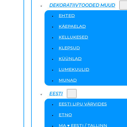
DEKORATIIVTOODED MUUD
EHTED
KÄEPAELAD
KELLUKESED
KLEPSUD
KÜÜNLAD
LUMEKUULID
MUNAD
EESTI
EESTI LIPU VÄRVIDES
ETNO
MA ♥ EESTI / TALLINN