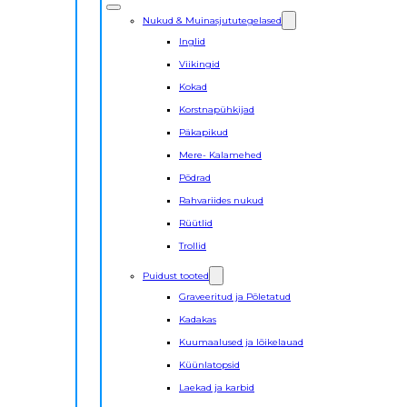
Nukud & Muinasjututegelased
Inglid
Viikingid
Kokad
Korstnapühkijad
Päkapikud
Mere- Kalamehed
Põdrad
Rahvariides nukud
Rüütlid
Trollid
Puidust tooted
Graveeritud ja Põletatud
Kadakas
Kuumaalused ja lõikelauad
Küünlatopsid
Laekad ja karbid