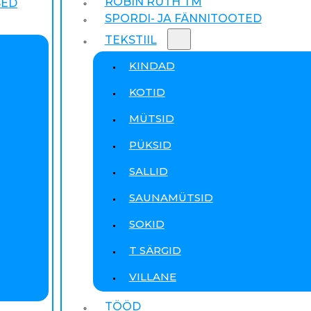
ROBIN RUTH TM
SED
SPORDI- JA FÄNNITOOTED
TEKSTIIL
KINDAD
KOTID
MÜTSID
PÜKSID
SALLID
SAUNAMÜTSID
SOKID
T SÄRGID
VILLANE
TÖÖD