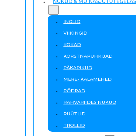
NUKUD & MUINASJUTUTEGELA
INGLID
VIIKINGID
KOKAD
KORSTNAPÜHKIJAD
PÄKAPIKUD
MERE- KALAMEHED
PÕDRAD
RAHVARIIDES NUKUD
RÜÜTLID
TROLLID