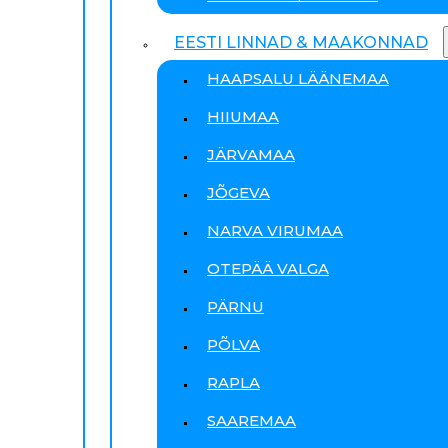
EESTI LINNAD & MAAKONNAD
HAAPSALU LÄÄNEMAA
HIIUMAA
JÄRVAMAA
JÕGEVA
NARVA VIRUMAA
OTEPÄÄ VALGA
PÄRNU
PÕLVA
RAPLA
SAAREMAA