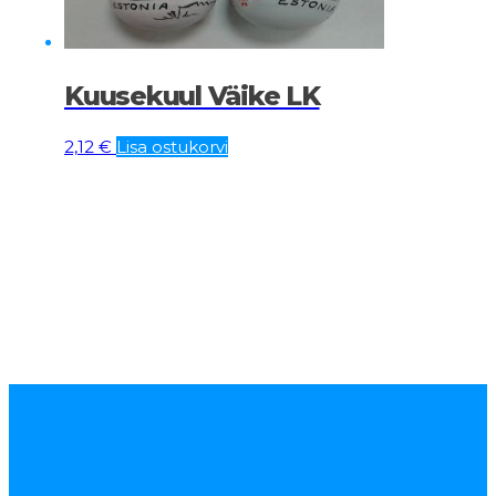
Kuusekuul Väike LK
2,12
€
Lisa ostukorvi