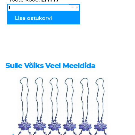
Keraamiline
ehe
etno
EHT17
Lisa ostukorvi
kogus
Sulle Võiks Veel Meeldida