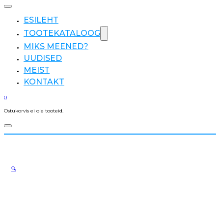
ESILEHT
TOOTEKATALOOG
MIKS MEENED?
UUDISED
MEIST
KONTAKT
0
Ostukorvis ei ole tooteid.
🔍