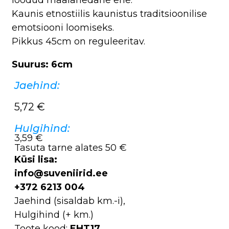
Kaunis etnostiilis kaunistus traditsioonilise
emotsiooni loomiseks.
Pikkus 45cm on reguleeritav.
Suurus: 6cm
Jaehind:
5,72
€
Hulgihind:
3,59 €
Tasuta tarne alates 50 €
Küsi lisa:
info@suveniirid.ee
+372 6213 004
Jaehind (sisaldab km.-i),
Hulgihind (+ km.)
Toote kood:
EHT17