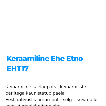
Keraamiline Ehe Etno
EHT17
Keraamiline kaelaripats-, keraamiliste
pärlitega kaunistatud paelal…
Eesti rahvuslik ornament – sõlg – kuvandile
loodud maalähedane ehe.