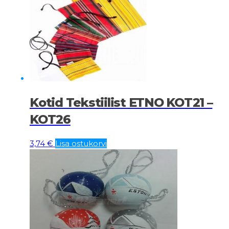
Kotid Tekstiilist ETNO KOT21 –
KOT26
3,74
€
Lisa ostukorvi