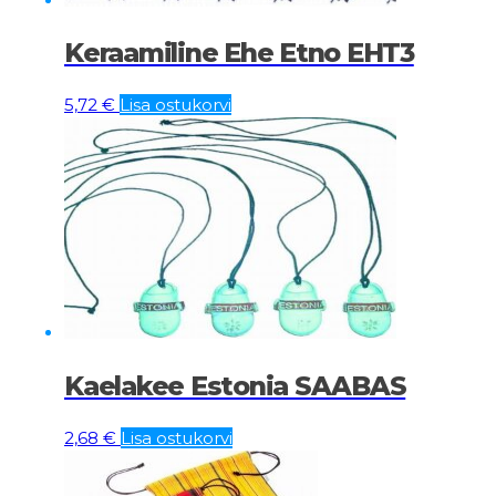
Keraamiline Ehe Etno EHT3
5,72
€
Lisa ostukorvi
Kaelakee Estonia SAABAS
2,68
€
Lisa ostukorvi