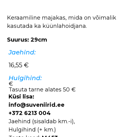
Keraamiline majakas, mida on võimalik
kasutada ka küünlahoidjana.
Suurus: 29cm
Jaehind:
16,55
€
Hulgihind:
€
Tasuta tarne alates 50 €
Küsi lisa:
info@suveniirid.ee
+372 6213 004
Jaehind (sisaldab km.-i),
Hulgihind (+ km.)