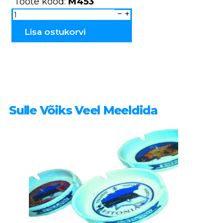
Toote kood:
M453
Keraamiline
küünlahoidja
majakas
M453
Lisa ostukorvi
kogus
Sulle Võiks Veel Meeldida