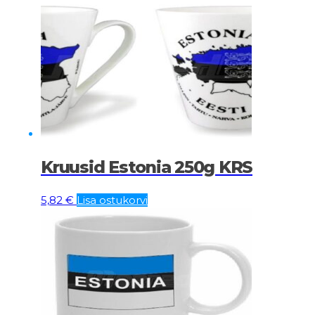
Kruusid Estonia 250g KRS
5,82
€
Lisa ostukorvi