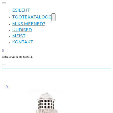
ESILEHT
TOOTEKATALOOG
MIKS MEENED?
UUDISED
MEIST
KONTAKT
0
Ostukorvis ei ole tooteid.
🔍