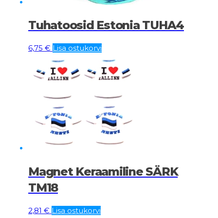
Tuhatoosid Estonia TUHA4
6,75
€
Lisa ostukorvi
Magnet Keraamiline SÄRK
TM18
2,81
€
Lisa ostukorvi