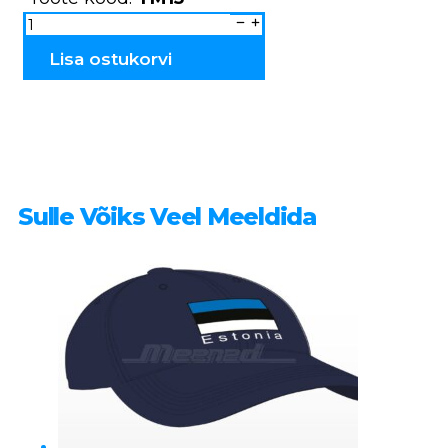
Magnet
keraamiline
ESTONIA
TM15
Lisa ostukorvi
kogus
Sulle Võiks Veel Meeldida