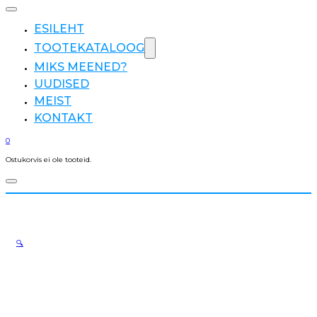
ESILEHT
TOOTEKATALOOG
MIKS MEENED?
UUDISED
MEIST
KONTAKT
0
Ostukorvis ei ole tooteid.
🔍