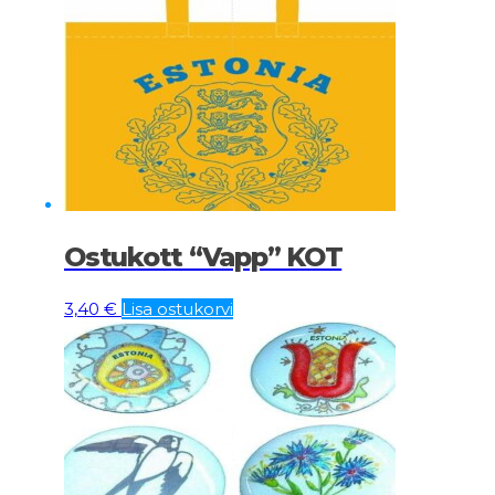
Ostukott “Vapp” KOT
3,40
€
Lisa ostukorvi