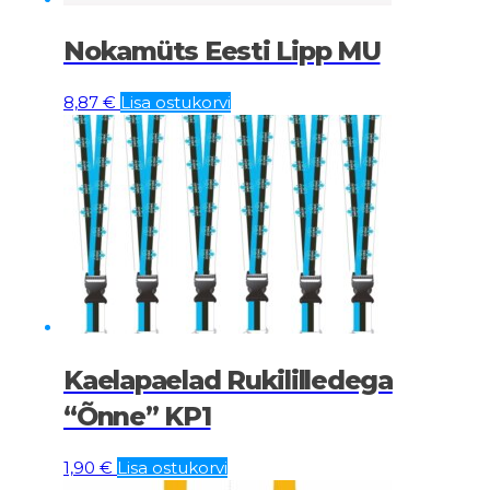
Nokamüts Eesti Lipp MU
8,87
€
Lisa ostukorvi
Kaelapaelad Rukililledega
“Õnne” KP1
1,90
€
Lisa ostukorvi