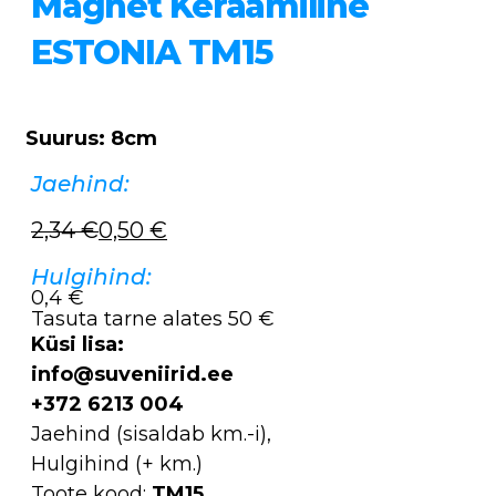
Magnet Keraamiline
ESTONIA TM15
Suurus: 8cm
Jaehind:
2,34
€
0,50
€
Algne
Current
hind
price
Hulgihind:
0,4 €
oli:
is:
Tasuta tarne alates 50 €
2,34 €.
0,50 €.
Küsi lisa:
info@suveniirid.ee
+372 6213 004
Jaehind (sisaldab km.-i),
Hulgihind (+ km.)
Toote kood:
TM15