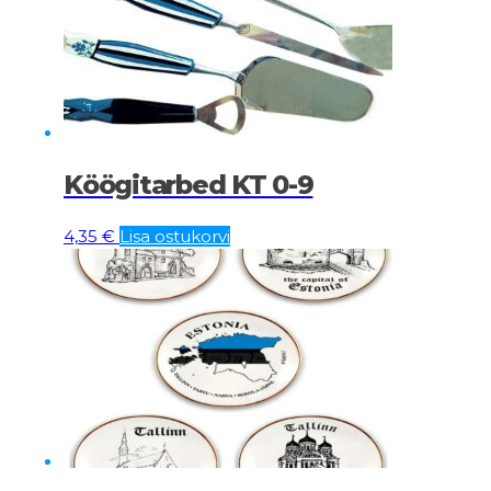
Köögitarbed KT 0-9
4,35
€
Lisa ostukorvi