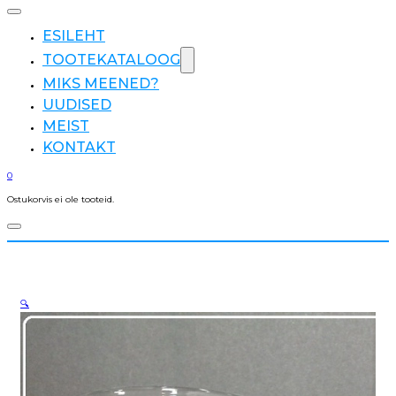
ESILEHT
TOOTEKATALOOG
MIKS MEENED?
UUDISED
MEIST
KONTAKT
0
Ostukorvis ei ole tooteid.
🔍