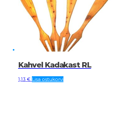
Kahvel Kadakast RL
1,13
€
Lisa ostukorvi