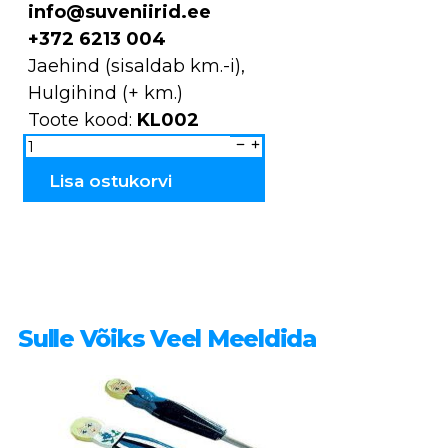
info@suveniirid.ee
+372 6213 004
Jaehind (sisaldab km.-i),
Hulgihind (+ km.)
Toote kood:
KL002
Klaaskruus
jalaga
KL002
kogus
Lisa ostukorvi
Sulle Võiks Veel Meeldida