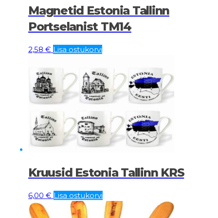
Magnetid Estonia Tallinn
Portselanist TM14
2,58
€
Lisa ostukorvi
Kruusid Estonia Tallinn KRS
6,00
€
Lisa ostukorvi