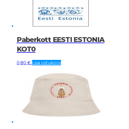
Paberkott EESTI ESTONIA
KOT0
0,80
€
Lisa ostukorvi