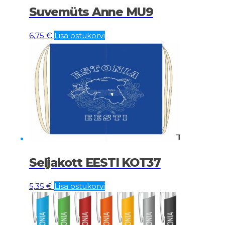
Suvemüts Anne MU9
6,75
€
Lisa ostukorvi
Seljakott EESTI KOT37
5,35
€
Lisa ostukorvi