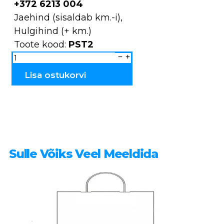
+372 6213 004
Jaehind (sisaldab km.-i),
Hulgihind (+ km.)
Toote kood:
PST2
Soola/pipra
toosid
tk.
PST2
Lisa ostukorvi
kogus
Sulle Võiks Veel Meeldida