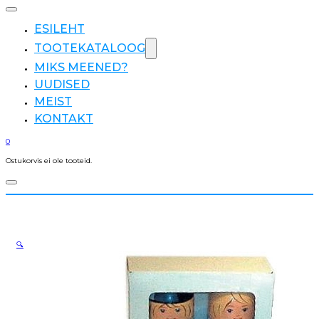
ESILEHT
TOOTEKATALOOG
MIKS MEENED?
UUDISED
MEIST
KONTAKT
0
Ostukorvis ei ole tooteid.
🔍