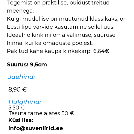
Tegemist on praktilise, puidust treitud
meenega.
Kuigi mudel ise on muutunud klassikaks, on
Eesti lipu värvide kasutamine sellel uus.
Ideaalne kink nii oma välimuse, suuruse,
hinna, kui ka omaduste poolest.
Pakitud kahe kaupa kinkekarpi 6,64€
Suurus: 9,5cm
Jaehind:
8,90
€
Hulgihind:
5,50 €
Tasuta tarne alates 50 €
Küsi lisa:
info@suveniirid.ee