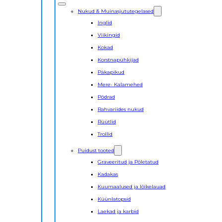
Nukud & Muinasjututegelased
Inglid
Viikingid
Kokad
Korstnapühkijad
Päkapikud
Mere- Kalamehed
Põdrad
Rahvariides nukud
Rüütlid
Trollid
Puidust tooted
Graveeritud ja Põletatud
Kadakas
Kuumaalused ja lõikelauad
Küünlatopsid
Laekad ja karbid