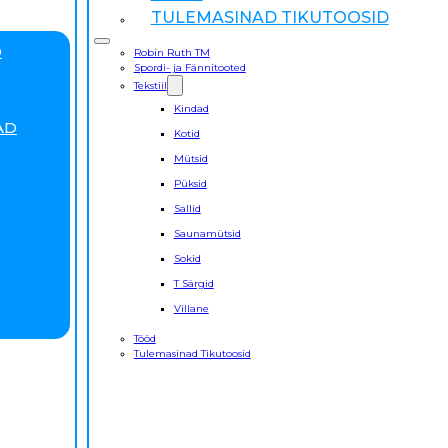
TULEMASINAD TIKUTOOSID
D
Robin Ruth TM
Spordi- ja Fännitooted
Tekstiil
Kindad
AD
Kotid
Mütsid
Püksid
Sallid
Saunamütsid
Sokid
T Särgid
Villane
Tööd
Tulemasinad Tikutoosid