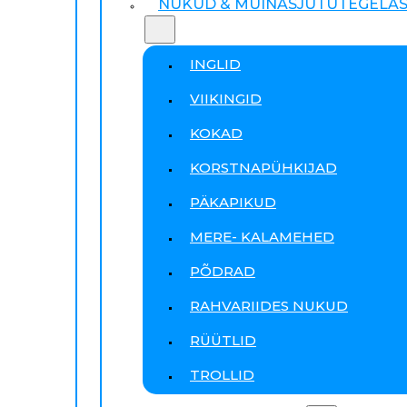
NUKUD & MUINASJUTUTEGELA
INGLID
VIIKINGID
KOKAD
KORSTNAPÜHKIJAD
PÄKAPIKUD
MERE- KALAMEHED
PÕDRAD
RAHVARIIDES NUKUD
RÜÜTLID
TROLLID