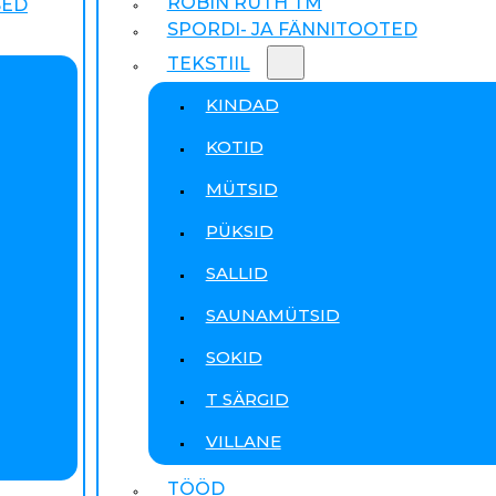
ROBIN RUTH TM
SED
SPORDI- JA FÄNNITOOTED
TEKSTIIL
KINDAD
KOTID
MÜTSID
PÜKSID
SALLID
SAUNAMÜTSID
SOKID
T SÄRGID
VILLANE
TÖÖD