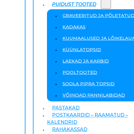
PUIDUST TOOTED
GRAVEERITUD JA PÕLETATU
KADAKAS
KUUMAALUSED JA LÕIKELAU
KÜÜNLATOPSID
LAEKAD JA KARBID
POOLTOOTED
SOOLA PIPRA TOPSID
VÕINOAD PANNILABIDAD
PASTAKAD
POSTKAARDID – RAAMATUD –
KALENDRID
RAHAKASSAD