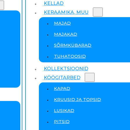
KELLAD
KERAAMIKA, MUU
MAJAD
MAJAKAD
SÕRMKÜBARAD
TUHATOOSID
KOLLEKTSIOONID
KÖÖGITARBED
KAPAD
KRUUSID JA TOPSID
LUSIKAD
PITSID