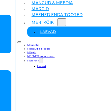
MÄNGUD & MEEDIA
MÄRGID
MEENED ENDA TOOTED
MERI KÕIK
LAEVAD
Magnetid
Mängud & Meedia
Märgid
MEENED enda tooted
Meri kõik
Laevad