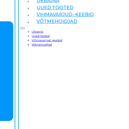
UKRAINA
UUED TOOTED
VIHMAVARJUD- KEEBID
VÕTMEHOIDJAD
Ukraina
Uued tooted
Vihmavarjud- keebid
Võtmehoidjad