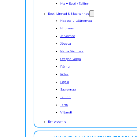
Ma ♥ Eesti / Tallinn
Eesti Linnad & Maakonnad
Haapsalu Läänemaa
Hiiumaa
Järvamaa
Jõgeva
Narva Virumaa
Otepää Valga
Pärnu
Põlva
Rapla
Saaremaa
Tallinn
Tartu
Viljandi
Embleemid