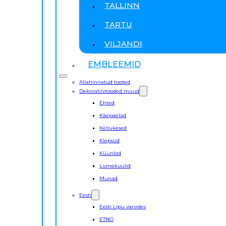
TALLINN
TARTU
VILJANDI
EMBLEEMID
Allahinnatud tooted
Dekoratiivtooded muud
Ehted
Käepaelad
Kellukesed
Klepsud
Küünlad
Lumekuulid
Munad
Eesti
Eesti Lipu värvides
ETNO