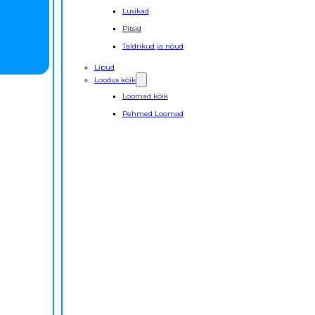
Lusikad
Pitsid
Taldrikud ja nõud
Lipud
Loodus kõik
Loomad kõik
Pehmed Loomad