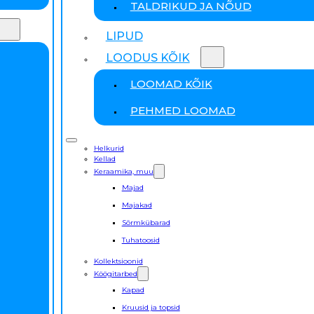
TALDRIKUD JA NÕUD
LIPUD
LOODUS KÕIK
LOOMAD KÕIK
PEHMED LOOMAD
Helkurid
Kellad
Keraamika, muu
Majad
Majakad
Sõrmkübarad
Tuhatoosid
Kollektsioonid
Köögitarbed
Kapad
Kruusid ja topsid