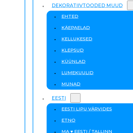
DEKORATIIVTOODED MUUD
EHTED
KÄEPAELAD
KELLUKESED
KLEPSUD
KÜÜNLAD
LUMEKUULID
MUNAD
EESTI
EESTI LIPU VÄRVIDES
ETNO
MA ♥ EESTI / TALLINN