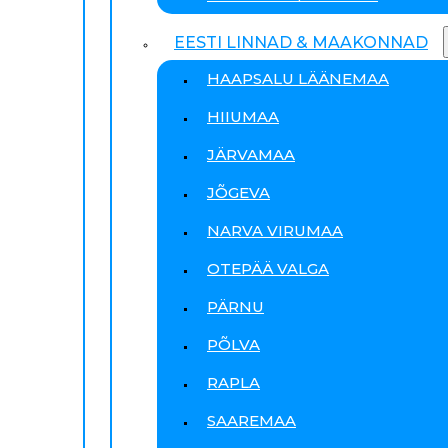
EESTI LINNAD & MAAKONNAD
HAAPSALU LÄÄNEMAA
HIIUMAA
JÄRVAMAA
JÕGEVA
NARVA VIRUMAA
OTEPÄÄ VALGA
PÄRNU
PÕLVA
RAPLA
SAAREMAA