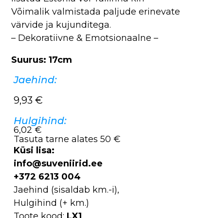
Võimalik valmistada paljude erinevate
värvide ja kujunditega.
– Dekoratiivne & Emotsionaalne –
Suurus: 17cm
Jaehind:
9,93
€
Hulgihind:
6,02 €
Tasuta tarne alates 50 €
Küsi lisa:
info@suveniirid.ee
+372 6213 004
Jaehind (sisaldab km.-i),
Hulgihind (+ km.)
Toote kood:
LX1