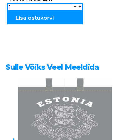
Küünlajalad
LX1
kogus
Lisa ostukorvi
Sulle Võiks Veel Meeldida