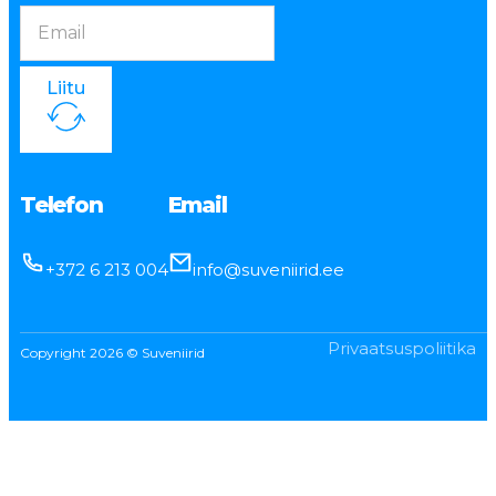
Liitu
Telefon
Email
+372 6 213 004
info@suveniirid.ee
Privaatsuspoliitika
Copyright 2026 © Suveniirid