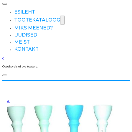
ESILEHT
TOOTEKATALOOG
MIKS MEENED?
UUDISED
MEIST
KONTAKT
0
Ostukorvis ei ole tooteid.
🔍