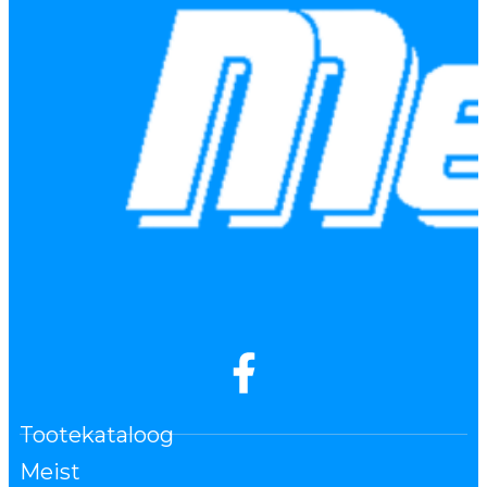
Tootekataloog
Meist