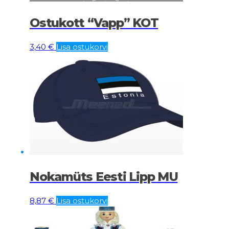
Ostukott “Vapp” KOT
3,40
€
Lisa ostukorvi
Nokamüts Eesti Lipp MU
8,87
€
Lisa ostukorvi