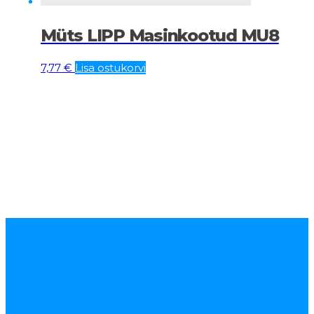
Müts LIPP Masinkootud MU8
7,77
€
Lisa ostukorvi