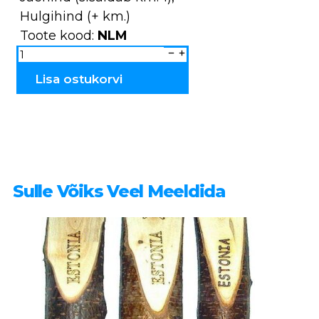
Hulgihind (+ km.)
Toote kood:
NLM
Lilleneiu
Malle
NLM
kogus
Lisa ostukorvi
Sulle Võiks Veel Meeldida