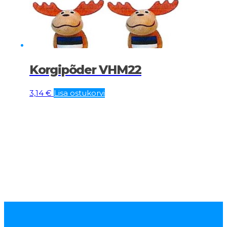
Korgipõder VHM22
3,14
€
Lisa ostukorvi