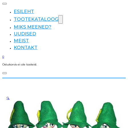
ESILEHT
TOOTEKATALOOG
MIKS MEENED?
UUDISED
MEIST
KONTAKT
0
Ostukorvis ei ole tooteid.
🔍