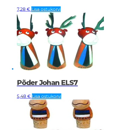
7,28
€
Lisa ostukorvi
Põder Johan ELS7
5,48
€
Lisa ostukorvi