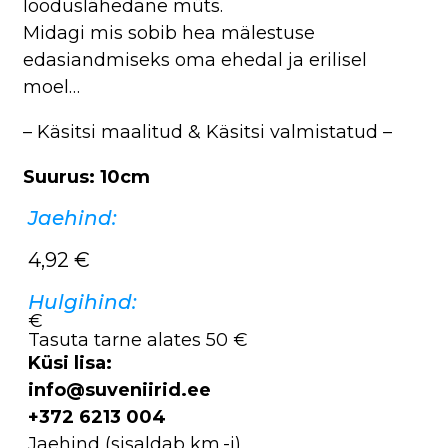
looduslähedane müts.
Midagi mis sobib hea mälestuse
edasiandmiseks oma ehedal ja erilisel
moel…
– Käsitsi maalitud & Käsitsi valmistatud –
Suurus: 10cm
Jaehind:
4,92
€
Hulgihind:
€
Tasuta tarne alates 50 €
Küsi lisa:
info@suveniirid.ee
+372 6213 004
Jaehind (sisaldab km.-i),