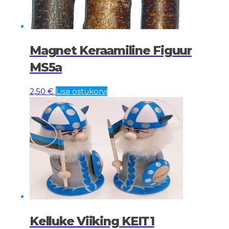
Magnet Keraamiline Figuur
MS5a
2,50
€
Lisa ostukorvi
Kelluke Viiking KEIT1