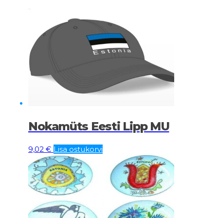
Nokamüts Eesti Lipp MU
9,02
€
Lisa ostukorvi