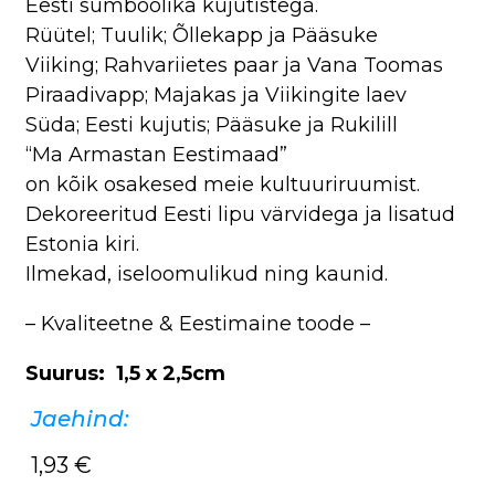
Eesti sümboolika kujutistega.
Rüütel; Tuulik; Õllekapp ja Pääsuke
Viiking; Rahvariietes paar ja Vana Toomas
Piraadivapp; Majakas ja Viikingite laev
Süda; Eesti kujutis; Pääsuke ja Rukilill
“Ma Armastan Eestimaad”
on kõik osakesed meie kultuuriruumist.
Dekoreeritud Eesti lipu värvidega ja lisatud
Estonia kiri.
Ilmekad, iseloomulikud ning kaunid.
– Kvaliteetne & Eestimaine toode –
Suurus: 1,5 x 2,5cm
Jaehind:
1,93
€