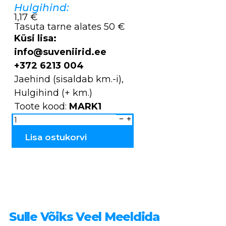
Hulgihind:
1,17 €
Tasuta tarne alates 50 €
Küsi lisa:
info@suveniirid.ee
+372 6213 004
Jaehind (sisaldab km.-i),
Hulgihind (+ km.)
Toote kood:
MARK1
Rinnamärgid
metallist
MARK1
kogus
Lisa ostukorvi
Sulle Võiks Veel Meeldida