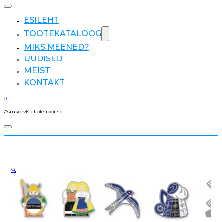
ESILEHT
TOOTEKATALOOG
MIKS MEENED?
UUDISED
MEIST
KONTAKT
0
Ostukorvis ei ole tooteid.
🔍