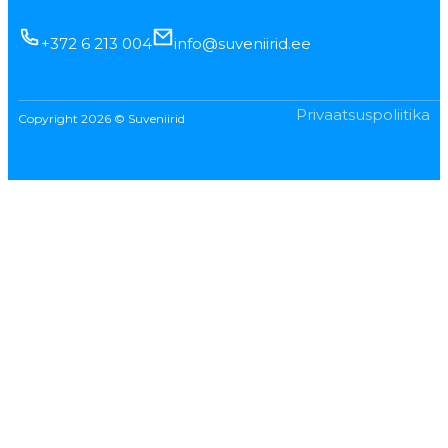
+372 6 213 004
info@suveniirid.ee
Privaatsuspoliitika
Copyright 2026 © Suveniirid