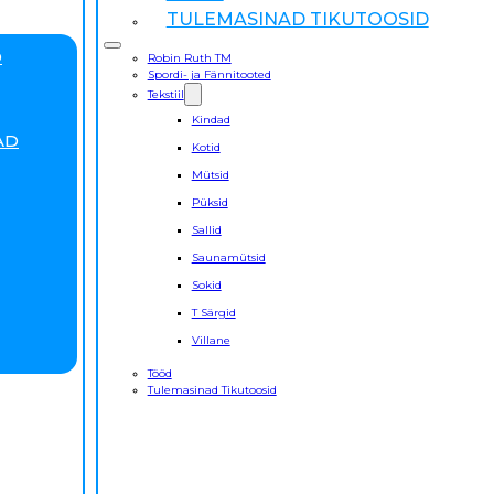
TULEMASINAD TIKUTOOSID
D
Robin Ruth TM
Spordi- ja Fännitooted
Tekstiil
Kindad
AD
Kotid
Mütsid
Püksid
Sallid
Saunamütsid
Sokid
T Särgid
Villane
Tööd
Tulemasinad Tikutoosid