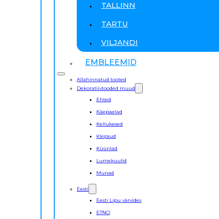
TALLINN
TARTU
VILJANDI
EMBLEEMID
Allahinnatud tooted
Dekoratiivtooded muud
Ehted
Käepaelad
Kellukesed
Klepsud
Küünlad
Lumekuulid
Munad
Eesti
Eesti Lipu värvides
ETNO