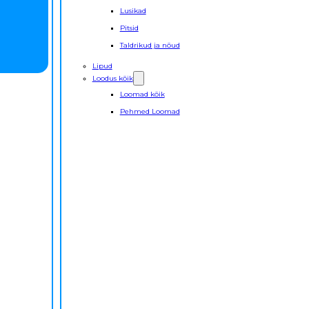
Lusikad
Pitsid
Taldrikud ja nõud
Lipud
Loodus kõik
Loomad kõik
Pehmed Loomad