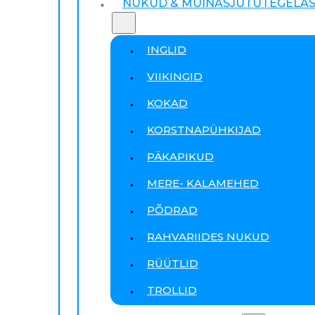
NUKUD & MUINASJUTUTEGELA
INGLID
VIIKINGID
KOKAD
KORSTNAPÜHKIJAD
PÄKAPIKUD
MERE- KALAMEHED
PÕDRAD
RAHVARIIDES NUKUD
RÜÜTLID
TROLLID