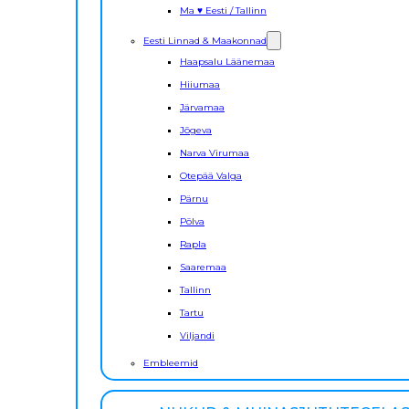
Ma ♥ Eesti / Tallinn
Eesti Linnad & Maakonnad
Haapsalu Läänemaa
Hiiumaa
Järvamaa
Jõgeva
Narva Virumaa
Otepää Valga
Pärnu
Põlva
Rapla
Saaremaa
Tallinn
Tartu
Viljandi
Embleemid