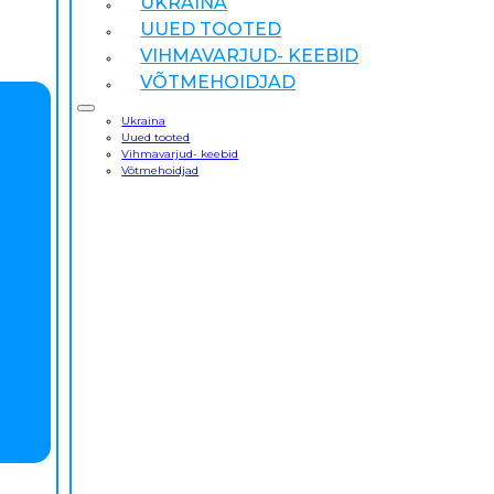
UKRAINA
UUED TOOTED
VIHMAVARJUD- KEEBID
VÕTMEHOIDJAD
Ukraina
Uued tooted
Vihmavarjud- keebid
Võtmehoidjad