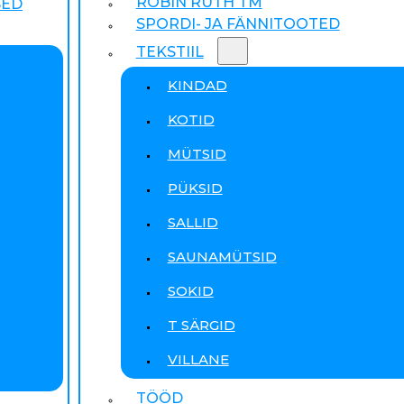
ROBIN RUTH TM
SED
SPORDI- JA FÄNNITOOTED
TEKSTIIL
KINDAD
KOTID
MÜTSID
PÜKSID
SALLID
SAUNAMÜTSID
SOKID
T SÄRGID
VILLANE
TÖÖD