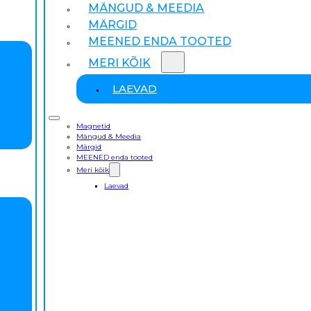
MÄNGUD & MEEDIA
MÄRGID
MEENED ENDA TOOTED
MERI KÕIK
LAEVAD
Magnetid
Mängud & Meedia
Märgid
MEENED enda tooted
Meri kõik
Laevad