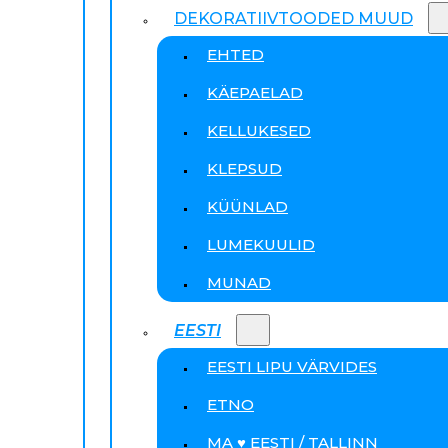
DEKORATIIVTOODED MUUD
EHTED
KÄEPAELAD
KELLUKESED
KLEPSUD
KÜÜNLAD
LUMEKUULID
MUNAD
EESTI
EESTI LIPU VÄRVIDES
ETNO
MA ♥ EESTI / TALLINN