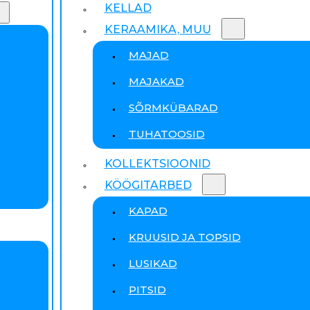
KELLAD
KERAAMIKA, MUU
MAJAD
MAJAKAD
SÕRMKÜBARAD
TUHATOOSID
KOLLEKTSIOONID
KÖÖGITARBED
KAPAD
KRUUSID JA TOPSID
LUSIKAD
PITSID