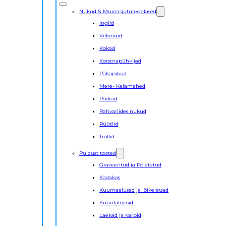
Nukud & Muinasjututegelased
Inglid
Viikingid
Kokad
Korstnapühkijad
Päkapikud
Mere- Kalamehed
Põdrad
Rahvariides nukud
Rüütlid
Trollid
Puidust tooted
Graveeritud ja Põletatud
Kadakas
Kuumaalused ja lõikelauad
Küünlatopsid
Laekad ja karbid