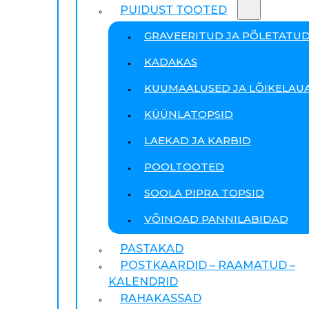
PUIDUST TOOTED
GRAVEERITUD JA PÕLETATU
KADAKAS
KUUMAALUSED JA LÕIKELAU
KÜÜNLATOPSID
LAEKAD JA KARBID
POOLTOOTED
SOOLA PIPRA TOPSID
VÕINOAD PANNILABIDAD
PASTAKAD
POSTKAARDID – RAAMATUD –
KALENDRID
RAHAKASSAD