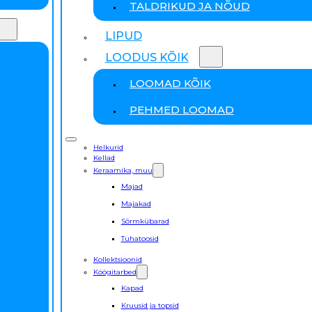
TALDRIKUD JA NÕUD
LIPUD
LOODUS KÕIK
LOOMAD KÕIK
PEHMED LOOMAD
Helkurid
Kellad
Keraamika, muu
Majad
Majakad
Sõrmkübarad
Tuhatoosid
Kollektsioonid
Köögitarbed
Kapad
Kruusid ja topsid