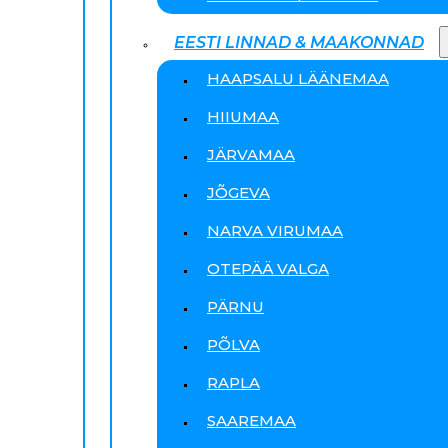
EESTI LINNAD & MAAKONNAD
HAAPSALU LÄÄNEMAA
HIIUMAA
JÄRVAMAA
JÕGEVA
NARVA VIRUMAA
OTEPÄÄ VALGA
PÄRNU
PÕLVA
RAPLA
SAAREMAA